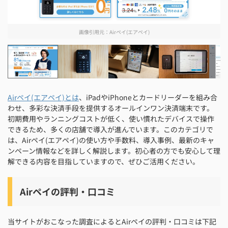
画像引用元：
Airペイ(エアペイ)
Airペイ(エアペイ)
Airペイカードリーダーの外観を確認【St
Airペイの店舗掲示用キット
Airペイの
Airペイ(エアペイ)とは
、iPadやiPhoneとカードリーダーを組み合
わせ、多彩な決済手段を提供するオールインワン決済端末です。
初期費用やランニングコストが低く、使い慣れたデバイスで操作
できるため、多くの店舗で導入が進んでいます。このカテゴリで
は、Airペイ(エアペイ)の使い方や手数料、導入事例、最新のキャ
ンペーン情報などを詳しく解説します。初心者の方でも安心して理
解できる内容を目指していますので、ぜひご活用ください。
Airペイの評判・口コミ
当サイトがおこなった調査によるとAirペイの評判・口コミは下記