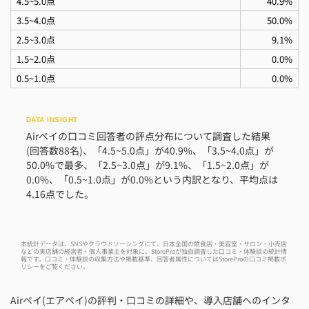
4.5~5.0点
40.9%
3.5~4.0点
50.0%
2.5~3.0点
9.1%
1.5~2.0点
0.0%
0.5~1.0点
0.0%
Airペイの口コミ回答者の評点分布について調査した結果
(回答数88名)、「4.5~5.0点」が40.9%、「3.5~4.0点」が
50.0%で最多、「2.5~3.0点」が9.1%、「1.5~2.0点」が
0.0%、「0.5~1.0点」が0.0%という内訳となり、平均点は
4.16点でした。
本統計データは、SNSやクラウドソーシングにて、日本全国の飲食店・美容室・サロン・小売店
などの実店舗の経営者・個人事業主を対象に、StoreProが独自調査した口コミ・体験談の統計情
報です。口コミ・体験談の収集方法や掲載基準、回答者属性についてはStoreProの
口コミ掲載ポ
リシー
をご覧ください。
Airペイ(エアペイ)の評判・口コミの詳細や、導入店舗へのインタ