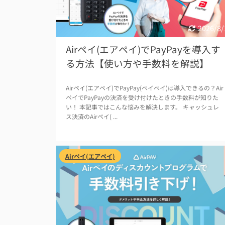
2026/8/
Airペイ(エアペイ)でPayPayを導入す
る方法【使い方や手数料を解説】
Airペイ(エアペイ)でPayPay(ペイペイ)は導入できるの？Air
ペイでPayPayの決済を受け付けたときの手数料が知りた
い！ 本記事ではこんな悩みを解決します。 キャッシュレ
ス決済のAirペイ( ...
Airペイ(エアペイ)