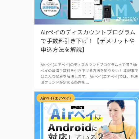
2026/8/
Airペイのディスカウントプログラム
で手数料引き下げ！【デメリットや
申込方法を解説】
Airペイ(エアペイ)のディスカウントプログラムって何？Air
ペイの決済手数料を引き下げる方法を知りたい！ 本記事で
はこんな悩みを解決します。 Airペイ(エアペイ)では、各決
済ブランドが定める条件を ...
Airペイ(エアペイ)