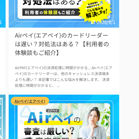
1
2026/8/1
Airペイ(エアペイ)のカードリーダー
は遅い？対処法はある？【利用者の
体験談もご紹介】
AirPAY(エアペイ)の決済処理に時間がかかる... Airペイ(エア
ペイ)のカードリーダーは、他のキャッシュレス決済端末
よりも遅い？ 本記事ではこんな悩みを解決します。 決済
処理に時間がかかると、 ...
Airペイ(エアペイ)