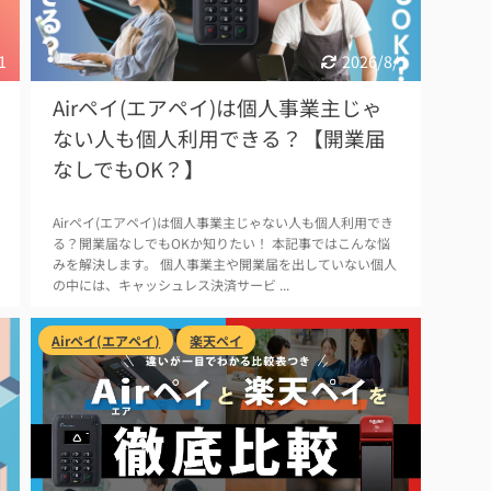
1
2026/8/1
Airペイ(エアペイ)は個人事業主じゃ
ない人も個人利用できる？【開業届
なしでもOK？】
Airペイ(エアペイ)は個人事業主じゃない人も個人利用でき
る？開業届なしでもOKか知りたい！ 本記事ではこんな悩
みを解決します。 個人事業主や開業届を出していない個人
の中には、キャッシュレス決済サービ ...
Airペイ(エアペイ)
楽天ペイ