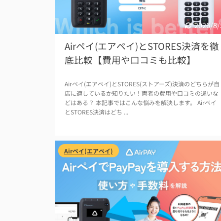
2026/8/
Airペイ(エアペイ)とSTORES決済を徹
底比較【費用や口コミも比較】
Airペイ(エアペイ)とSTORES(ストアーズ)決済のどちらが自
店に適しているか知りたい！両者の費用や口コミの違いな
どはある？ 本記事ではこんな悩みを解決します。 Airペイ
とSTORES決済はどち ...
Airペイ(エアペイ)