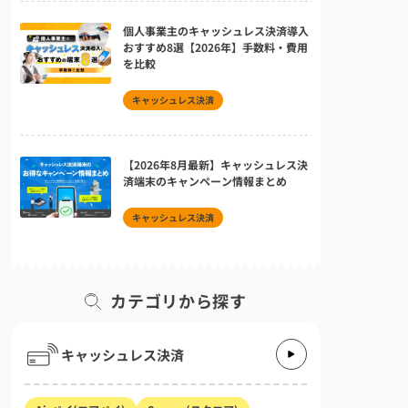
個人事業主のキャッシュレス決済導入
おすすめ8選【2026年】手数料・費用
を比較
キャッシュレス決済
【2026年8月最新】キャッシュレス決
済端末のキャンペーン情報まとめ
キャッシュレス決済
カテゴリから探す
キャッシュレス決済