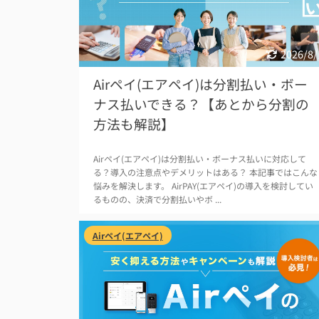
2026/8/
Airペイ(エアペイ)は分割払い・ボー
ナス払いできる？【あとから分割の
方法も解説】
Airペイ(エアペイ)は分割払い・ボーナス払いに対応して
る？導入の注意点やデメリットはある？ 本記事ではこんな
悩みを解決します。 AirPAY(エアペイ)の導入を検討してい
るものの、決済で分割払いやボ ...
Airペイ(エアペイ)