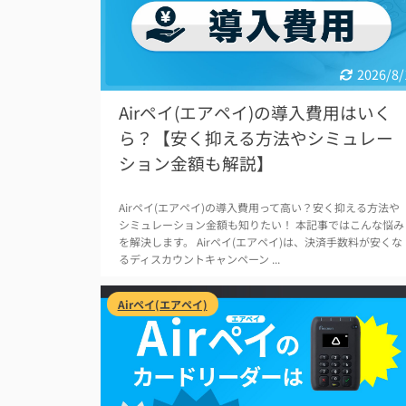
2026/8/
Airペイ(エアペイ)の導入費用はいく
ら？【安く抑える方法やシミュレー
ション金額も解説】
Airペイ(エアペイ)の導入費用って高い？安く抑える方法や
シミュレーション金額も知りたい！ 本記事ではこんな悩み
を解決します。 Airペイ(エアペイ)は、決済手数料が安くな
るディスカウントキャンペーン ...
Airペイ(エアペイ)