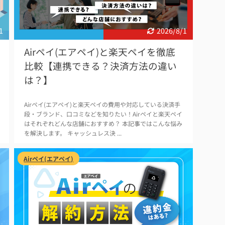
1
2026/8/1
Airペイ(エアペイ)と楽天ペイを徹底
比較【連携できる？決済方法の違い
は？】
Airペイ(エアペイ)と楽天ペイの費用や対応している決済手
段・ブランド、口コミなどを知りたい！Airペイと楽天ペイ
はそれぞれどんな店舗におすすめ？ 本記事ではこんな悩み
を解決します。 キャッシュレス決 ...
Airペイ(エアペイ)