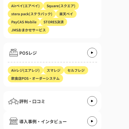
Airペイ(エアペイ)
Square(スクエア)
stera pack(ステラパック)
楽天ペイ
PayCAS Mobile
STORES決済
JMSおまかせサービス
POSレジ
Airレジ(エアレジ)
スマレジ
セルフレジ
飲食店POS・オーダーシステム
評判・口コミ
導入事例・インタビュー