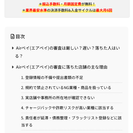
＊
振込手数料
・
月額固定費
が無料！
＊
業界最安水準
の決済手数料&入金サイクルは
最大月6回
目次
Airペイ(エアペイ)の審査は厳しい？遅い？落ちた人はい
る？
Airペイ(エアペイ)の審査に落ちた店舗の主な理由
1. 登録情報の不備や提出書類の不足
2. 規約で禁止されているNG業種・商品を扱っている
3. 実店舗や事務所の所在地が確認できない
4. チャージバックや詐欺リスクが高い業種に該当する
5. 責任者が延滞・債務整理・ブラックリスト登録などに該
当する