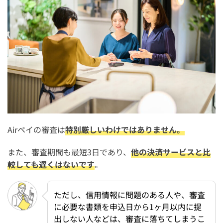
Airペイ(エアペイ)の審査期間は長い？他の決済代行サー
ビスと日数を比較
Airペイ(エアペイ)の審査申し込みに必要な書類・アップ
ロード方法
Airペイ(エアペイ)の審査に落ちた人必見！審査通過のコ
ツ
1. ホームページやGoogleマップ、食べログのページを用
意する
Airペイの審査は
特別厳しいわけではありません。
2. 禁止業種・禁止商材に該当しないか確認する
また、審査期間も最短3日であり、
他の決済サービスと比
3. 事業の実態が分かる追加書類を用意する
較しても遅くはないです
。
Airペイ(エアペイ)の審査に落ちたときの対処法
ただし、信用情報に問題のある人や、審査
1. 情報を整えてから再審査・再申し込みする
に必要な書類を申込日から1ヶ月以内に提
2. 審査が厳しくない別の決済サービスに申し込む
出しない人などは、審査に落ちてしまうこ