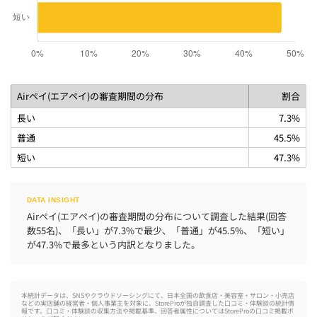
Airペイ(エアペイ)の審査期間の分布
割合
長い
7.3%
普通
45.5%
短い
47.3%
Airペイ(エアペイ)の審査期間の分布について調査した結果(回答
数55名)、「長い」が7.3%で最少、「普通」が45.5%、「短い」
が47.3%で最多という内訳となりました。
本統計データは、SNSやクラウドソーシングにて、日本全国の飲食店・美容室・サロン・小売店
などの実店舗の経営者・個人事業主を対象に、StoreProが独自調査した口コミ・体験談の統計情
報です。口コミ・体験談の収集方法や掲載基準、回答者属性についてはStoreProの
口コミ掲載ポ