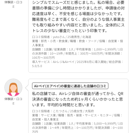
シンプルでスムーズだと感じました。私の場合、必要
体験談・口コ
ミ
書類の準備に少し時間はかかりましたが、申請後の対
応速度は早く、不安を感じる場面は少なかったです。
難易度もそこまで高くなく、自分のような個人事業主
でも取り組みやすい内容だと思いました。全体的にス
トレスの少ない審査だったという印象です。
口コミ投稿者：yutoさん / 25歳男性 / 北海道
業種：卸売・小売・飲食業 / 職種：飲食・フード / 役職：自営業・個
人事業主
店舗数：1店舗 / 従業員数：1人 / 平均客単価：1,000〜2,999円 / 1日
の決済件数：10〜19件 / 年間売上：300万〜500万円 / 年間決済額：
100万〜300万円
導入サービス：Airレジ&Airペイ / 2025年8月に導入開始 / 総合評価：
5.0/5.0
Airペイ(エアペイ)の審査に通過した店舗の口コミ
私の店舗では、Airレジ自体の審査が通ってから、QR
決済の審査になったため約1ヶ月くらいかかったと思
体験談・口コ
ミ
います。平均的な時間だと思います。
口コミ投稿者：こたつさん / 25歳女性 / 大阪府
業種：サービス業 / 職種：販売・接客・サービス・モニター / 役職：
自営業・個人事業主
店舗数：1店舗 / 従業員数：1人 / 平均客単価：5,000〜9,999円 / 1日
の決済件数：1〜4件 / 年間売上：0〜100万円 / 年間決済額：0〜100
万円