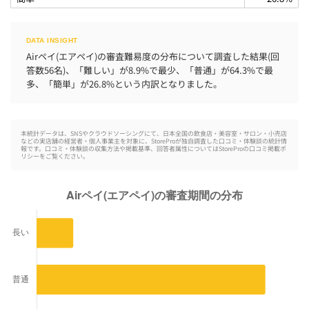
Airペイ(エアペイ)の審査難易度の分布について調査した結果(回
答数56名)、「難しい」が8.9%で最少、「普通」が64.3%で最
多、「簡単」が26.8%という内訳となりました。
本統計データは、SNSやクラウドソーシングにて、日本全国の飲食店・美容室・サロン・小売店
などの実店舗の経営者・個人事業主を対象に、StoreProが独自調査した口コミ・体験談の統計情
報です。口コミ・体験談の収集方法や掲載基準、回答者属性についてはStoreProの
口コミ掲載ポ
リシー
をご覧ください。