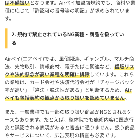
ば不備扱い
となります。Airペイ加盟店規約でも、商材や業
種に応じて「許認可の番号等の明記」が求められていま
す。
2. 規約で禁止されているNG業種・商品を扱ってい
る
Airペイ(エアペイ)では、風俗関連、ギャンブル、マルチ商
法、先物取引、情報商材、電子たばこ関連など、
信販リス
クや法的懸念が高い業種を明確に排除
しています。これら
の業種は、カード会社や決済代行会社が「チャージバック
率が高い」「違法・脱法性がある」と判断するため、
Air
ペイも包括契約の観点から取り扱いを認めていません
。
また、一般業種でも一部の取り扱い商品がNGとされるケ
ースもあります。たとえば、整体院でも施術内容に医療行
為と誤認される表現があると審査に通りません。扱う商品
やサービスについて、広告表現の精査も必要です。