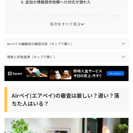
6. 追加の情報提供依頼への対応が遅れた
Airペイ(エアペイ)の審査に通過した店舗の口コミ・体験
談【落ちた人必見！】
目次をすべて見る
Airペイ(エアペイ)の審査から導入までの流れ
Airペイの編集部の確認内容（タップで開く）
1. 公式サイトから申し込み(約10~20分)
2. 審査(約3日)
根拠と評価基準（タップで開く）
3. 端末・周辺機器の配送(約2~4日)
4. 初期設定(約10~20分)
5. 利用開始(約1週間)
Airペイ(エアペイ)の審査は厳しい？遅い？落
Airペイ(エアペイ)の審査期間
ちた人はいる？
Airペイ(エアペイ)の審査自体は約3日
Airペイ(エアペイ)の審査開始から利用開始までは1~2週間
全決済ブランドの審査が終わるまでは1~2ヶ月