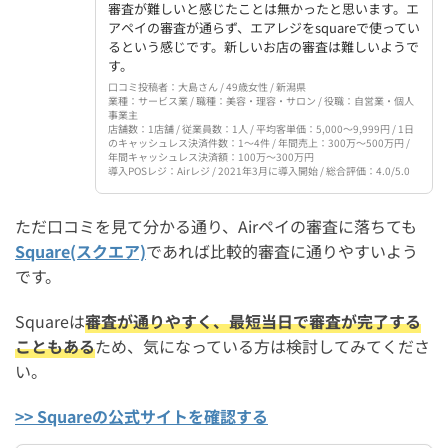
審査が難しいと感じたことは無かったと思います。エ
アペイの審査が通らず、エアレジをsquareで使ってい
るという感じです。新しいお店の審査は難しいようで
す。
口コミ投稿者：大島さん / 49歳女性 / 新潟県
業種：サービス業 / 職種：美容・理容・サロン / 役職：自営業・個人
事業主
店舗数：1店舗 / 従業員数：1人 / 平均客単価：5,000〜9,999円 / 1日
のキャッシュレス決済件数：1〜4件 / 年間売上：300万〜500万円 /
年間キャッシュレス決済額：100万〜300万円
導入POSレジ：Airレジ / 2021年3月に導入開始 / 総合評価：4.0/5.0
ただ口コミを見て分かる通り、Airペイの審査に落ちても
Square(スクエア)
であれば比較的審査に通りやすいよう
です。
Squareは
審査が通りやすく、最短当日で審査が完了する
こともある
ため、気になっている方は検討してみてくださ
い。
>> Squareの公式サイトを確認する