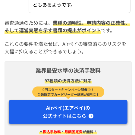
ともあるようです。
Airペイ(エアペイ)の審査に関するよくある質問
Airペイ QRの審査は遅い？Airペイと同時申し込みできる？
審査通過のためには、
業種の透明性、申請内容の正確性、
そして運営実態を示す書類の提出がポイント
です。
Airペイ(エアペイ)の審査は開業届なしでも大丈夫？
Airペイ(エアペイ)の審査状況の確認方法は？
これらの要件を満たせば、Airペイの審査落ちのリスクを
大幅に抑えることができるでしょう。
Airペイ(エアペイ)でPayPayを導入するにはどこで審査をす
る？
エステサロンはAirペイ(エアペイ)の審査に通らない？落ち
業界最安水準の決済手数料
やすい？
92種類の決済方法に対応
まとめ：Airペイ(エアペイ)の審査は厳しい？審査期間は
0円スタートキャンペーン開催中！
台数限定でカードリーダー端末が0円に！
長い？【落ちたときの対処法も解説】
Airペイ(エアペイ)の
公式サイトはこちら
＊
振込手数料
・
月額固定費
が無料！