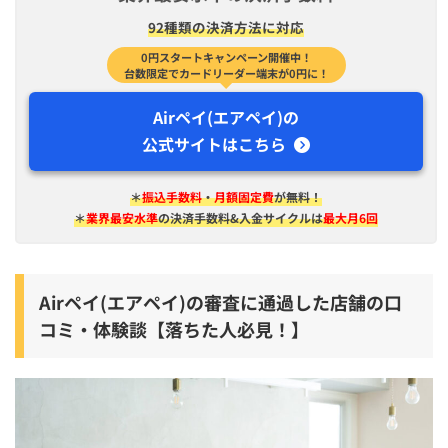
92種類の決済方法に対応
0円スタートキャンペーン開催中！
台数限定でカードリーダー端末が0円に！
Airペイ(エアペイ)の
公式サイトはこちら
＊
振込手数料
・
月額固定費
が無料！
＊
業界最安水準
の決済手数料&入金サイクルは
最大月6回
Airペイ(エアペイ)の審査に通過した店舗の口
コミ・体験談【落ちた人必見！】