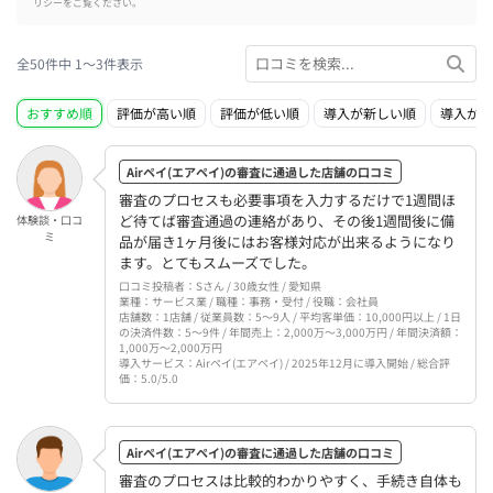
リシー
をご覧ください。
全50件中 1〜3件表示
おすすめ順
評価が高い順
評価が低い順
導入が新しい順
導入が古
Airペイ(エアペイ)の審査に通過した店舗の口コミ
審査のプロセスも必要事項を入力するだけで1週間ほ
ど待てば審査通過の連絡があり、その後1週間後に備
体験談・口コ
ミ
品が届き1ヶ月後にはお客様対応が出来るようになり
ます。とてもスムーズでした。
口コミ投稿者：Sさん / 30歳女性 / 愛知県
業種：サービス業 / 職種：事務・受付 / 役職：会社員
店舗数：1店舗 / 従業員数：5〜9人 / 平均客単価：10,000円以上 / 1日
の決済件数：5〜9件 / 年間売上：2,000万〜3,000万円 / 年間決済額：
1,000万〜2,000万円
導入サービス：Airペイ(エアペイ) / 2025年12月に導入開始 / 総合評
価：5.0/5.0
Airペイ(エアペイ)の審査に通過した店舗の口コミ
審査のプロセスは比較的わかりやすく、手続き自体も