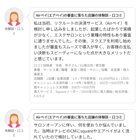
Airペイ(エアペイ)の審査に落ちた店舗の体験談・口コミ
私は当初、リクルートの決済サービス（Airペイ）を
検討し申し込みをしましたが、起業したばかりで実績
体験談・口コ
ミ
が少なく、エステサロンという業種の特性もあり審査
に通りませんでした。その後、スクエアを利用し始め
ましたが審査もスムーズで導入が早く、お客様の支払
い決断もスピーディーになった点が大きなメリットだ
と感じています。
口コミ投稿者：中森 恭子さん / 62歳女性 / 東京都
業種：サービス業 / 職種：美容・理容・サロン / 役職：自営業・個人
事業主
店舗数：1店舗 / 従業員数：1人 / 平均客単価：10,000円以上 / 1日の
キャッシュレス決済件数：1〜4件 / 年間売上：300万〜500万円 / 年
間キャッシュレス決済額：300万〜500万円
導入サービス：Squareリーダー / 2020年9月に導入開始 / 総合評価：
5.0/5.0
Airペイ(エアペイ)の審査に落ちた店舗の体験談・口コミ
サロンオープンに伴い、何を使おうか悩んでいまし
た。当時はテレビのCMにsquareやエアペイがよく流
体験談・口コ
ミ
れていたので検討していました。