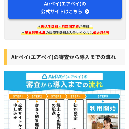
Airペイ(エアペイ)の
公式サイトはこちら
＊
振込手数料
・
月額固定費
が無料！
＊
業界最安水準
の決済手数料&入金サイクルは
最大月6回
Airペイ(エアペイ)の審査から導入までの流れ