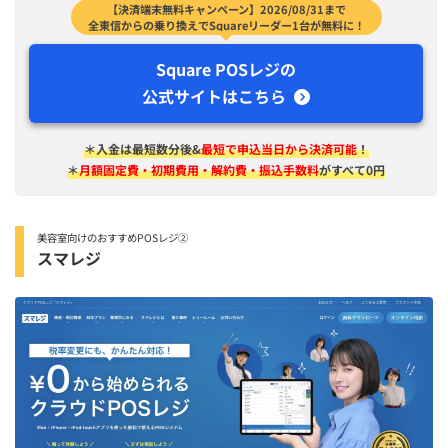
【決済端末無料キャンペーン】2026/08/31まで
全東信からの乗り換えでSquareリーダー1台が無料に！
Square POSレジの
公式サイトはこちら
＊入金は​最短​数分後&
最短で申込当日から決済可能
！
＊
月額固定費・初期費用・解約費・振込手数料
がすべて0円
美容室向けのおすすめPOSレジ②
スマレジ