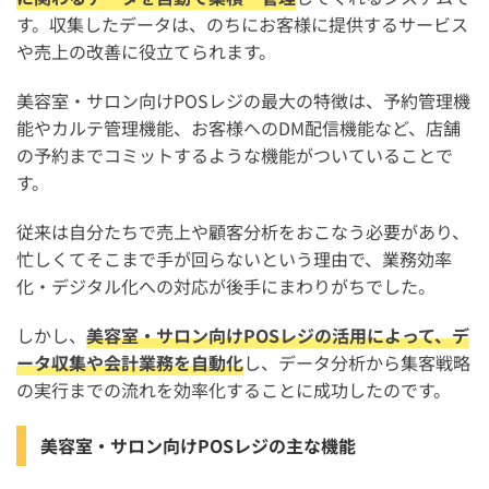
IT導入補助金
す。収集したデータは、のちにお客様に提供するサービス
業務改善助成金
や売上の改善に役立てられます。
ものづくり補助金
美容室・サロン向けPOSレジの最大の特徴は、予約管理機
小規模事業者持続化補助金
能やカルテ管理機能、お客様へのDM配信機能など、店舗
の予約までコミットするような機能がついていることで
事業再構築補助金
す。
美容室向けPOSレジを導入する際の注意点
従来は自分たちで売上や顧客分析をおこなう必要があり、
美容室がPOSレジを導入するまでの流れ
忙しくてそこまで手が回らないという理由で、業務効率
化・デジタル化への対応が後手にまわりがちでした。
美容室向けPOSレジに関するよくある質問
1人の美容室におすすめのPOSレジはどれ？
しかし、
美容室・サロン向けPOSレジの活用によって、デ
ータ収集や会計業務を自動化
し、データ分析から集客戦略
自宅サロン・個人サロンでおすすめのPOSレジはどれ？
の実行までの流れを効率化することに成功したのです。
iPadで使える美容室向けのおすすめのレジはどれ？
美容室向けの無料のPOSレジアプリは？
美容室・サロン向けPOSレジの主な機能