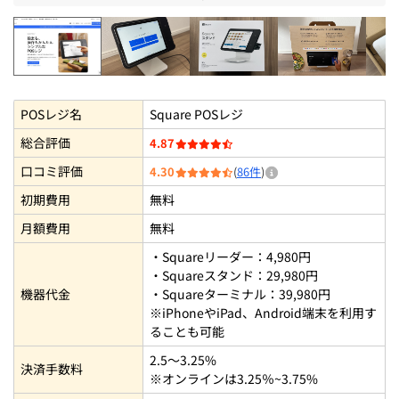
Square POSレジ
Squareスタンドの会計完了画面を確認【
Squareスタンドの外箱を
Square
POSレジ名
Square POSレジ
総合評価
4.87
口コミ評価
4.30
(
86件
)
初期費用
無料
月額費用
無料
・Squareリーダー：4,980円
・Squareスタンド：29,980円
機器代金
・Squareターミナル：39,980円
※iPhoneやiPad、Android端末を利用す
ることも可能
2.5～3.25%
決済手数料
※オンラインは3.25％~3.75%