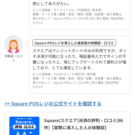
側としてありがたい。
口コミ投稿者：サトライトさん / 39歳男性 / 熊本県
業種：サービス業 / 職種：美容・理容 / 役職：自営業・個人事業主
導入POSレジ：Square POSレジ / 2022年3月に導入開始 / 総合評価：
4.5/5.0
Square POSレジを導入した美容室の体験談・口コミ
スクエアはクレジットカードのみの利用ですが、タッ
チ決済が可能になったり、暗証番号入力でサインが不
体験談・口コ
ミ
要になったりと、常にアップデートされて便利さが増
しており、とても満足しています。
口コミ投稿者：ms685さん / 47歳女性 / 東京都
業種：サービス業 / 職種：美容・理容 / 役職：自営業・個人事業主
導入POSレジ：Square POSレジ / 2014年に導入開始 / 総合評価：
5.0/5.0
>> Square POSレジの公式サイトを確認する
Square(スクエア)決済の評判・口コミ(86
件)【実際に導入した人の体験談】