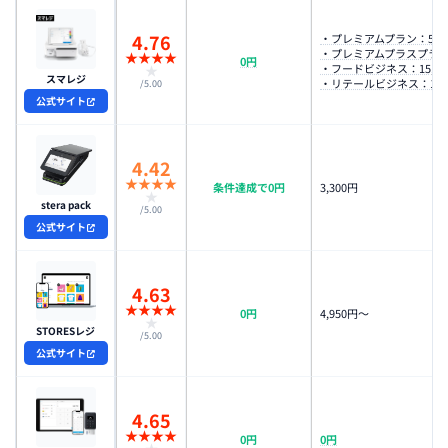
4.76
・プレミアムプラン：5,50
・プレミアムプラスプラン：
★
★
★
★
0円
・フードビジネス：15,40
★
スマレジ
・リテールビジネス：15,4
/5.00
公式サイト
4.42
★
★
★
★
条件達成で0円
3,300円
★
stera pack
/5.00
公式サイト
4.63
★
★
★
★
0円
4,950円〜
★
STORESレジ
/5.00
公式サイト
4.65
★
★
★
★
0円
0円