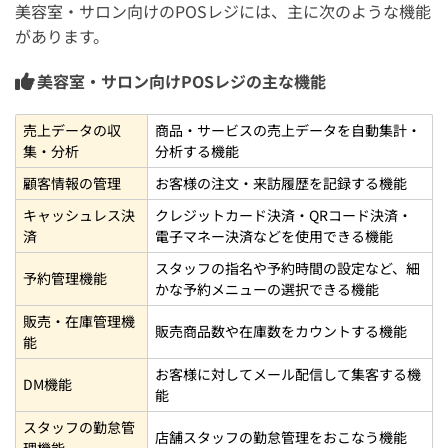
美容室向けPOSレジをお探しの方必見！POSレジ導入に
美容室・サロン向けのPOSレジには、主に次のような機能
関するお役立ち情報まとめ
があります。
POSレジ導入で顧客満足度45％向上、リピート率や業務効
美容室・サロン向けPOSレジの主な機能
率にも明確な効果
POSレジ導入後のコスパ評価は中立が多数、費用対効果の
売上データの収
商品・サービスの売上データを自動集計・
改善余地も明確に
集・分析
分析する機能
POSレジ導入理由は開業とキャッシュレス対応が中心、経
顧客情報の管理
お客様の注文・来訪履歴を記録する機能
営者の判断軸を分析
キャッシュレス決
クレジットカード決済・QRコード決済・
済
電子マネー決済などを使用できる機能
まとめ：美容室向けPOSレジおすすめ10選を比較【無料
スタッフの指名や予約時間の設定など、細
導入や補助金情報も】
予約管理機能
かな予約メニューの選択できる機能
販売・在庫管理機
販売商品数や在庫数をカウントする機能
能
お客様に対してメール配信して集客する機
DM機能
能
スタッフの勤怠管
店舗スタッフの勤怠管理をおこなう機能
理機能