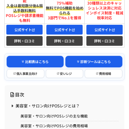
能
75%補助
30種類以上のキャッ
入金は​最短​数分後&振
無料でPOS機能を始め
シュレス決済に対応
込手数料無料
られる
インボイス制度・軽減
POSレジや請求書機能
3部門でNo.1を獲得
税率対応
も無料
公式サイト
公式サイト
公式サイト
評判・口コミ
評判・口コミ
評判・口コミ
比較表はこちら
診断ツールはこちら
個人事業主向け
安いレジ
費用相場
目次
美容室・サロン向けPOSレジとは？
美容室・サロン向けPOSレジの主な機能
美容室・サロン向けPOSレジの費用相場