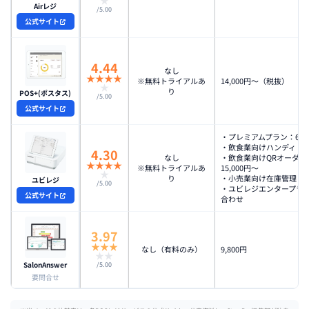
★
Airレジ
/5.00
公式サイト
4.44
なし
★
★
★
★
※無料トライアルあ
14,000円〜（税抜）
★
り
POS+(ポスタス)
/5.00
公式サイト
・プレミアムプラン：6,9
・飲食業向けハンディ：8,
4.30
なし
・飲食業向けQRオーダー
★
★
★
★
※無料トライアルあ
15,000円〜
★
り
・小売業向け在庫管理：11
ユビレジ
/5.00
・ユビレジエンタープラ
公式サイト
合わせ
3.97
★
★
★
なし（有料のみ）
9,800円
★
★
SalonAnswer
/5.00
要問合せ