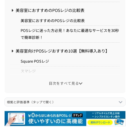
美容室におすすめのPOSレジの比較表
美容室におすすめのPOSレジの比較表
POSレジに迷った方必見！あなたに最適なサービスを30秒
で簡単診断！
美容室向けPOSレジおすすめ10選【無料導入あり】
Square POSレジ
スマレジ
stera pack(ステラパック)
目次をすべて見る
STORESレジ
Airレジ
根拠と評価基準（タップで開く）
POS＋(ポスタス)
ユビレジ