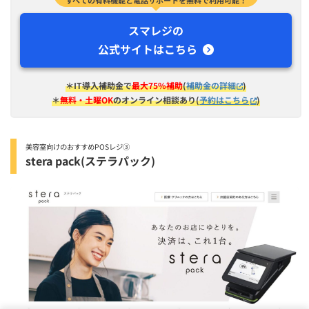
すべての有料機能と電話サポートを無料で利用可能！
スマレジの
公式サイトはこちら
＊IT導入補助金で
最大75%補助
(
補助金の詳細
)
＊
無料・土曜OK
のオンライン相談あり(
予約はこちら
)
美容室向けのおすすめPOSレジ③
stera pack(ステラパック)