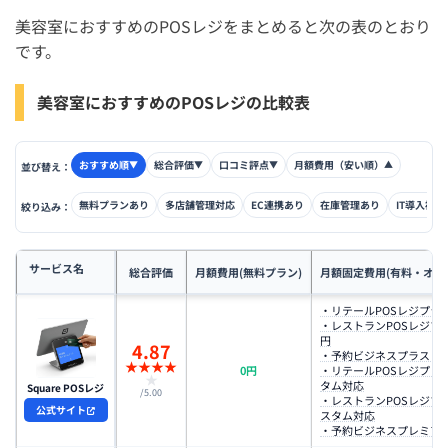
美容室におすすめのPOSレジをまとめると次の表のとおり
です。
美容室におすすめのPOSレジの比較表
おすすめ順
総合評価
口コミ評点
月額費用（安い順）
▼
▼
▼
▲
並び替え：
無料プランあり
多店舗管理対応
EC連携あり
在庫管理あり
IT導入補助
絞り込み：
サービス名
総合評価
月額費用(無料プラン)
月額固定費用(有料・オプ
・リテールPOSレジプラス：
・レストランPOSレジプラス
円
4.87
・予約ビジネスプラス：3,
★
★
★
★
0円
・リテールPOSレジプレ
★
タム対応
Square POSレジ
/5.00
・レストランPOSレジプ
公式サイト
スタム対応
・予約ビジネスプレミアム：