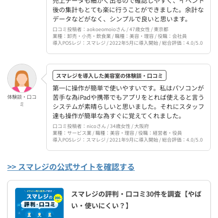
売上データも細かく出るので確認しやすく、イベント
後の集計もとても楽に行うことができました。余計な
データなどがなく、シンプルで良いと思います。
口コミ投稿者：aokoeomoioさん / 47歳女性 / 東京都
業種：卸売・小売・飲食業 / 職種：美容・理容 / 役職：会社員
導入POSレジ：スマレジ / 2022年5月に導入開始 / 総合評価：4.0/5.0
スマレジを導入した美容室の体験談・口コミ
第一に操作が簡単で使いやすいです。私はパソコンが
苦手な為iPadや携帯でもアプリをとれば使えると言う
体験談・口コ
ミ
システムが素晴らしいと思いました。それにスタッフ
達も操作が簡単な為すぐに覚えてくれました。
口コミ投稿者：nicoさん / 34歳女性 / 大阪府
業種：サービス業 / 職種：美容・理容 / 役職：経営者・役員
導入POSレジ：スマレジ / 2021年9月に導入開始 / 総合評価：4.0/5.0
>> スマレジの公式サイトを確認する
スマレジの評判・口コミ30件を調査【やば
い・使いにくい？】