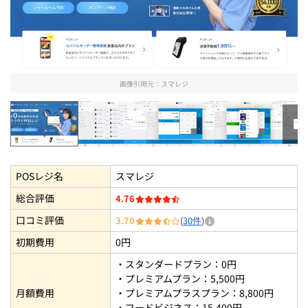
画像引用元：
スマレジ
スマレジ
スマレジの会計画面を確認【StorePr
スマレジの会計画面を確認【
スマレジの決
POSレジ名
スマレジ
総合評価
4.76
口コミ評価
3.70
(
30件
)
初期費用
0円
・スタンダードプラン：0円
・プレミアムプラン：5,500円
月額費用
・プレミアムプラスプラン：8,800円
・フードビジネス：15,400円