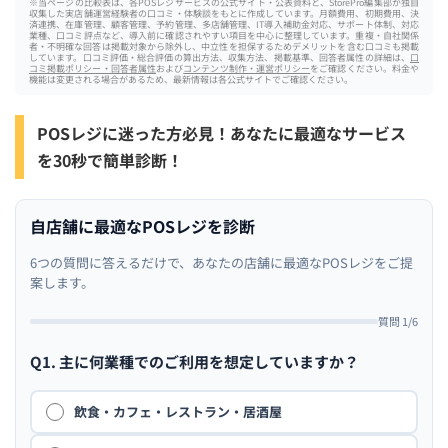
※当ページの比較表は、各POSレジサービスの公式サイト・公表資料と、StorePro編集部が独自
収集した実店舗運営経験者の口コミ・体験談をもとに作成しています。月額費用、初期費用、決
済連携、在庫管理、顧客管理、予約管理、多店舗管理、IT導入補助金対応、サポート体制、対応
業種、口コミ評点など、導入前に確認されやすい項目を中心に整理しています。重複・自社関係
者・不明確な回答は掲載対象から除外し、中立性を担保するためデメリットを含む口コミも掲載
しています。口コミ評価・総合評価の算出方法、収集方法、掲載基準、回答者属性の詳細は、
口
コミ掲載ポリシー・回答者属性
および
コンテンツ制作・運営ポリシー
をご確認ください。料金や
機能は変更される場合があるため、最新情報は各公式サイトでご確認ください。
POSレジに迷った方必見！あなたに最適なサービス
を30秒で簡単診断！
自店舗に最適なPOSレジを診断
6つの質問に答えるだけで、あなたの店舗に最適なPOSレジをご提
案します。
質問 1/6
Q1. 主に何業種でのご利用を想定していますか？
飲食・カフェ・レストラン・居酒屋