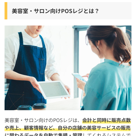
BeSALO
美容室・サロン向けPOSレジとは？
spos.jp
SalonAnswer
美容室・理容室のPOSレジの口コミ評点ランキング
美容室向けPOSレジの選び方
選び方1. 美容室向けの機能があるか
選び方2. 導入コストが少ないか
選び方3. キャッシュレス決済の種類が豊富か
美容室向けPOSレジを導入するメリット・デメリット
美容室向けPOSレジを導入するメリット
美容室向けPOSレジを導入するデメリット
美容室・サロン向けのPOSレジは、
会計と同時に販売点数
や売上、顧客情報など、自分の店舗の美容サービスの販売
美容室がPOSレジ導入で利用できる補助金
に関わるデータを自動で集積・管理
してくれるシステムで