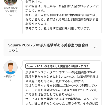
も可能です。
私の場合は、売上があった翌日に入金されるように設
よもぎ蒸しサ
定しています。
ロン 渡邉友
なお、翌日入金を利用するには対象の銀行口座が限ら
江
れているため、希望される場合は対応口座を確認する
必要があります。
参考までに、私はみずほ銀行を利用しています。
Square POSレジの導入経験がある美容室の割合は
こちら
Square POSレジを導入した美容室の体験談・口コミ
決済中のシステムダウンやエラーの発生頻度はWi-Fi
環境が悪かったとき以外はなかった。決済処理速度は
体験談・口コ
ミ
やや遅い時もあるが、気にするほどはない。
私は入金サイクルを10日に1回のペースで利用してい
る。この点も問題はない。1週間や10日サイクルで利
用できればお店としてもありがたい。
サービスを利用開始できるまでの期間は、スムーズだ
った。提出資料も少なかったと思うので、その点は店