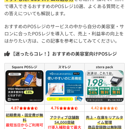
で導入できるおすすめのPOSレジ10選、よくある質問とそ
の答えについても解説します。
おすすめのPOSレジのサービスの中から自分の美容室・サ
ロンに合ったPOSレジを導入して、売上・利益率の向上を
はかりたい方は、この記事を参考にしてみてください。
【迷ったらコレ！】おすすめの美容室向けPOSレジ
Square POSレジ
スマレジ
stera pack
4.87
4.76
4.42
初期費用・固定費が無
アクティブ店舗数
売上・在庫をリアルタ
料
54,000突破
イム管理
最短​当日から​ご利用可
IT導入補助金で最大
商品登録数は無制限