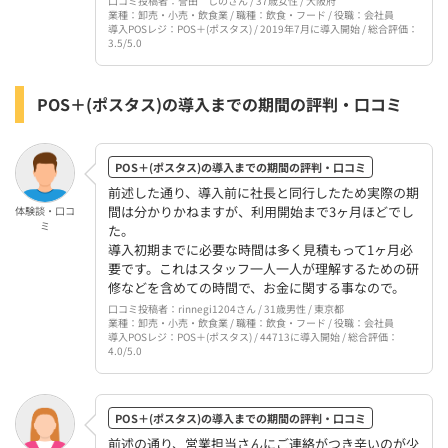
口コミ投稿者：誉田 しのさん / 37歳女性 / 大阪府
業種：卸売・小売・飲食業 / 職種：飲食・フード / 役職：会社員
導入POSレジ：POS＋(ポスタス) / 2019年7月に導入開始 / 総合評価：
3.5/5.0
POS＋(ポスタス)の導入までの期間の評判・口コミ
POS＋(ポスタス)の導入までの期間の評判・口コミ
前述した通り、導入前に社長と同行したため実際の期
間は分かりかねますが、利用開始まで3ヶ月ほどでし
体験談・口コ
ミ
た。
導入初期までに必要な時間は多く見積もって1ヶ月必
要です。これはスタッフ一人一人が理解するための研
修などを含めての時間で、お金に関する事なので。
口コミ投稿者：rinnegi1204さん / 31歳男性 / 東京都
業種：卸売・小売・飲食業 / 職種：飲食・フード / 役職：会社員
導入POSレジ：POS＋(ポスタス) / 44713に導入開始 / 総合評価：
4.0/5.0
POS＋(ポスタス)の導入までの期間の評判・口コミ
前述の通り、営業担当さんにご連絡がつき辛いのが少