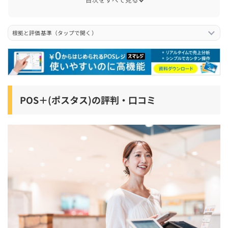
POS＋(ポスタス)の入金サイクルの評判・口コミ
POS＋(ポスタス)の導入までの期間の評判・口コミ
根拠と評価基準（タップで開く）
POS＋(ポスタス)と他サービスを比較した際の評判・口コ
ミ
POS＋(ポスタス)の導入後の顧客満足度の評判・口コミ
POS＋(ポスタス)の解約手続きの評判・口コミ
POS＋(ポスタス)の評判・口コミ
POS＋(ポスタス)のカスタマーサポートの評判・口コミ
POS＋(ポスタス)を他のPOSレジサービスと比較
POSレジに迷った方必見！あなたに最適なサービスを30秒
で簡単診断！
POS＋(ポスタス)の導入費用・料金
POS＋ retail【小売店】
POS＋ food【飲食店】