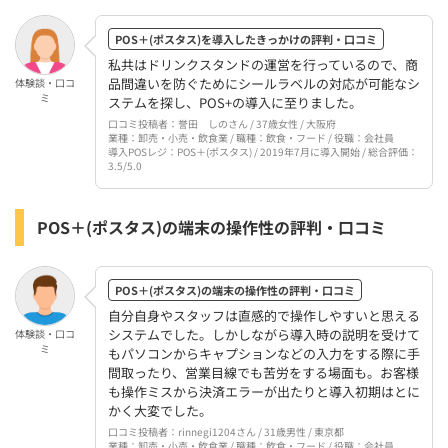
POS＋(ポスタス)はこんな店舗・事業者におすすめ
POS＋(ポスタス)を導入したきっかけの評判・口コミ
POS＋(ポスタス)の基本情報
私共はドリンクスタンドの運営を行っているので、商
品間違いを防ぐためにシールラベルの対応が可能なシ
体験談・口コ
POS＋(ポスタス)を導入するまでの手順・流れ
ミ
ステムを探し、POS+の導入に至りました。
口コミ投稿者：誉田 しのさん / 37歳女性 / 大阪府
POS＋(ポスタス)の評判・口コミに関するよくある質問
業種：卸売・小売・飲食業 / 職種：飲食・フード / 役職：会社員
導入POSレジ：POS＋(ポスタス) / 2019年7月に導入開始 / 総合評価：
POS＋(ポスタス)のレジ端末や周辺機器は使いにくい？動
3.5/5.0
作が遅い？
POS＋(ポスタス)を提供しているポスタス株式会社は上場
POS＋(ポスタス)の端末の操作性の評判・口コミ
している？親会社は？
ポスタス株式会社の評判・口コミは？年収や残業は？激
POS＋(ポスタス)の端末の操作性の評判・口コミ
務？
自分自身やスタッフは直感的で操作しやすいと思える
システムでした。しかしながら導入時の説明を受けて
体験談・口コ
まとめ：POS＋(ポスタス)の評判・口コミ【メリット・
ミ
もパソコンからキャプションなどの入力をする際に手
間取ったり、営業目線でも苦労をする場面も。お客様
デメリットや費用も解説】
も操作ミスから決済エラーが出たりと導入初期はとに
かく大変でした。
口コミ投稿者：rinnegi1204さん / 31歳男性 / 東京都
業種：卸売・小売・飲食業 / 職種：飲食・フード / 役職：会社員