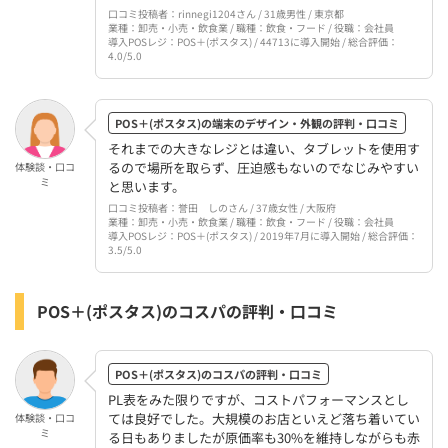
口コミ投稿者：rinnegi1204さん / 31歳男性 / 東京都
業種：卸売・小売・飲食業 / 職種：飲食・フード / 役職：会社員
導入POSレジ：POS＋(ポスタス) / 44713に導入開始 / 総合評価：
4.0/5.0
POS＋(ポスタス)の端末のデザイン・外観の評判・口コミ
それまでの大きなレジとは違い、タブレットを使用す
るので場所を取らず、圧迫感もないのでなじみやすい
体験談・口コ
ミ
と思います。
口コミ投稿者：誉田 しのさん / 37歳女性 / 大阪府
業種：卸売・小売・飲食業 / 職種：飲食・フード / 役職：会社員
導入POSレジ：POS＋(ポスタス) / 2019年7月に導入開始 / 総合評価：
3.5/5.0
POS＋(ポスタス)のコスパの評判・口コミ
POS＋(ポスタス)のコスパの評判・口コミ
PL表をみた限りですが、コストパフォーマンスとし
ては良好でした。大規模のお店といえど落ち着いてい
体験談・口コ
ミ
る日もありましたが原価率も30%を維持しながらも赤