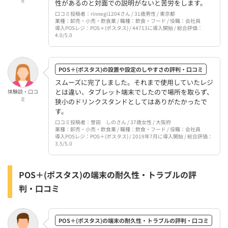
ミ
性があるのと対面での説明がないと苦労をします。
口コミ投稿者：rinnegi1204さん / 31歳男性 / 東京都
業種：卸売・小売・飲食業 / 職種：飲食・フード / 役職：会社員
導入POSレジ：POS＋(ポスタス) / 44713に導入開始 / 総合評価：
4.0/5.0
POS＋(ポスタス)の設置や設定のしやすさの評判・口コミ
スムーズに完了しました。それまで使用していたレジ
とは違い、タブレット端末でしたので場所を取らず、
体験談・口コ
ミ
狭小のドリンクスタンドとしてはありがたかったで
す。
口コミ投稿者：誉田 しのさん / 37歳女性 / 大阪府
業種：卸売・小売・飲食業 / 職種：飲食・フード / 役職：会社員
導入POSレジ：POS＋(ポスタス) / 2019年7月に導入開始 / 総合評価：
3.5/5.0
POS＋(ポスタス)の端末の耐久性・トラブルの評
判・口コミ
POS＋(ポスタス)の端末の耐久性・トラブルの評判・口コミ