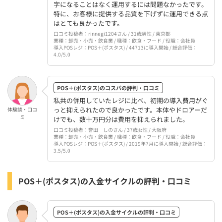
字になることはなく運用するには問題なかったです。
特に、お客様に提供する品質を下げずに運用できる点
はとても良かったです。
口コミ投稿者：rinnegi1204さん / 31歳男性 / 東京都
業種：卸売・小売・飲食業 / 職種：飲食・フード / 役職：会社員
導入POSレジ：POS＋(ポスタス) / 44713に導入開始 / 総合評価：
4.0/5.0
POS＋(ポスタス)のコスパの評判・口コミ
私共の併用していたレジに比べ、初期の導入費用がぐ
っと抑えられたので良かったです。本体やドロアーだ
体験談・口コ
ミ
けでも、数十万円分は費用を抑えられました。
口コミ投稿者：誉田 しのさん / 37歳女性 / 大阪府
業種：卸売・小売・飲食業 / 職種：飲食・フード / 役職：会社員
導入POSレジ：POS＋(ポスタス) / 2019年7月に導入開始 / 総合評価：
3.5/5.0
POS＋(ポスタス)の入金サイクルの評判・口コミ
POS＋(ポスタス)の入金サイクルの評判・口コミ