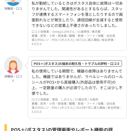
私が勤続しているときはポスタス自体に故障は一切あ
りませんでした。関連性があるとするならば、スタッ
体験談・口コ
ミ
フが連携するスマートフォンを落としたりするので画
面割れなどが発生したり、通信回線が全滅すると使用
できないなどの営業上不便さがあったりしました。
口コミ投稿者：rinnegi1204さん / 31歳男性 / 東京都
業種：卸売・小売・飲食業 / 職種：飲食・フード / 役職：会社員
導入POSレジ：POS＋(ポスタス) / 44713に導入開始 / 総合評価：
4.0/5.0
POS＋(ポスタス)の端末の耐久性・トラブルの評判・口コミ
私の使用している期間で、機器の故障はありませんで
した。機器ではありませんが、ラベルシールのロール
体験談・口コ
ミ
シールがPOS+から直接購入(外部品は使用不可)の
上、一定数量の購入が必須でしたので、そこは少し不
便でした。
口コミ投稿者：誉田 しのさん / 37歳女性 / 大阪府
業種：卸売・小売・飲食業 / 職種：飲食・フード / 役職：会社員
導入POSレジ：POS＋(ポスタス) / 2019年7月に導入開始 / 総合評価：
3.5/5.0
POS＋(ポスタス)の管理画面やレポート機能の評