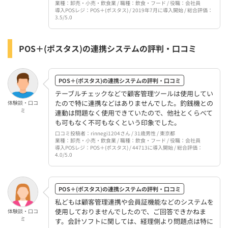
業種：卸売・小売・飲食業 / 職種：飲食・フード / 役職：会社員
導入POSレジ：POS＋(ポスタス) / 2019年7月に導入開始 / 総合評価：
3.5/5.0
POS＋(ポスタス)の連携システムの評判・口コミ
POS＋(ポスタス)の連携システムの評判・口コミ
テーブルチェックなどで顧客管理ツールは使用してい
たので特に連携などはありませんでした。釣銭機との
体験談・口コ
ミ
連動は問題なく使用できていたので、他社とくらべて
も可もなく不可もなくという印象でした。
口コミ投稿者：rinnegi1204さん / 31歳男性 / 東京都
業種：卸売・小売・飲食業 / 職種：飲食・フード / 役職：会社員
導入POSレジ：POS＋(ポスタス) / 44713に導入開始 / 総合評価：
4.0/5.0
POS＋(ポスタス)の連携システムの評判・口コミ
私どもは顧客管理連携や会員証機能などのシステムを
使用しておりませんでしたので、ご回答できかねま
体験談・口コ
ミ
す。会計ソフトに関しては、経理側より問題点は特に