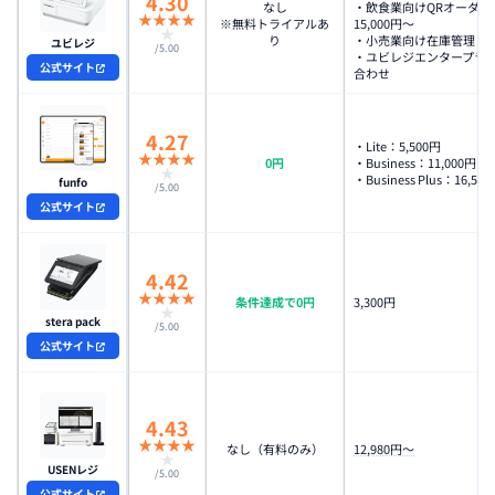
4.30
なし
・飲食業向けQRオーダー
★
★
★
★
※無料トライアルあ
15,000円〜
★
り
・小売業向け在庫管理：11
ユビレジ
/5.00
・ユビレジエンタープラ
公式サイト
合わせ
4.27
・Lite：5,500円
★
★
★
★
0円
・Business：11,000円
★
・Business Plus：16,50
funfo
/5.00
公式サイト
4.42
★
★
★
★
条件達成で0円
3,300円
★
stera pack
/5.00
公式サイト
4.43
★
★
★
★
なし（有料のみ）
12,980円〜
★
USENレジ
/5.00
公式サイト