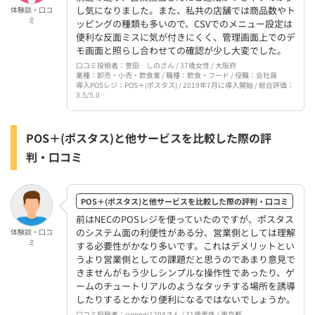
し気になりました。また、私共の店舗では商品数やト
体験談・口コ
ミ
ッピングの種類も多いので、CSVでのメニュー設定は
便利な反面ミスに気が付きにくく、管理画面上でのデ
モ画面と照らし合わせての確認が少し大変でした。
口コミ投稿者：誉田 しのさん / 37歳女性 / 大阪府
業種：卸売・小売・飲食業 / 職種：飲食・フード / 役職：会社員
導入POSレジ：POS＋(ポスタス) / 2019年7月に導入開始 / 総合評価：
3.5/5.0
POS＋(ポスタス)と他サービスを比較した際の評
判・口コミ
POS＋(ポスタス)と他サービスを比較した際の評判・口コミ
前はNECのPOSレジを使っていたのですが、ポスタス
のシステム面の利便性がある分、営業側としては理解
体験談・口コ
ミ
する必要性がかなり多いです。これはデメリットとい
うより営業側としての課題だと思うのであまり意見で
きませんがもう少しシンプルな操作性であったり、ゲ
ームのチュートリアルのようなタッチする場所を誘導
したりするとかなり便利になるではないでしょうか。
口コミ投稿者：rinnegi1204さん / 31歳男性 / 東京都