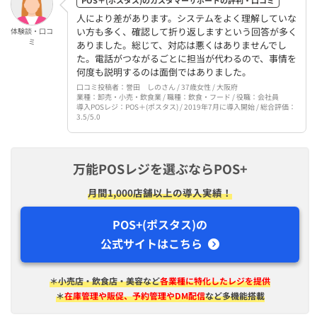
人により差があります。システムをよく理解していな
い方も多く、確認して折り返しますという回答が多く
体験談・口コ
ミ
ありました。総じて、対応は悪くはありませんでし
た。電話がつながるごとに担当が代わるので、事情を
何度も説明するのは面倒ではありました。
口コミ投稿者：誉田 しのさん / 37歳女性 / 大阪府
業種：卸売・小売・飲食業 / 職種：飲食・フード / 役職：会社員
導入POSレジ：POS＋(ポスタス) / 2019年7月に導入開始 / 総合評価：
3.5/5.0
万能POSレジを選ぶならPOS+
月間1,000店舗以上の導入実績！
POS+(ポスタス)の
公式サイトはこちら
＊小売店・飲食店・美容など
各業種に特化したレジを提供
＊
在庫管理や販促、予約管理やDM配信
など多機能搭載