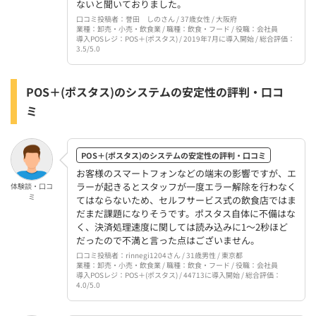
ないと聞いておりました。
口コミ投稿者：誉田 しのさん / 37歳女性 / 大阪府
業種：卸売・小売・飲食業 / 職種：飲食・フード / 役職：会社員
導入POSレジ：POS＋(ポスタス) / 2019年7月に導入開始 / 総合評価：
3.5/5.0
POS＋(ポスタス)のシステムの安定性の評判・口コ
ミ
POS＋(ポスタス)のシステムの安定性の評判・口コミ
お客様のスマートフォンなどの端末の影響ですが、エ
ラーが起きるとスタッフが一度エラー解除を行わなく
体験談・口コ
ミ
てはならないため、セルフサービス式の飲食店ではま
だまだ課題になりそうです。ポスタス自体に不備はな
く、決済処理速度に関しては読み込みに1〜2秒ほど
だったので不満と言った点はございません。
口コミ投稿者：rinnegi1204さん / 31歳男性 / 東京都
業種：卸売・小売・飲食業 / 職種：飲食・フード / 役職：会社員
導入POSレジ：POS＋(ポスタス) / 44713に導入開始 / 総合評価：
4.0/5.0