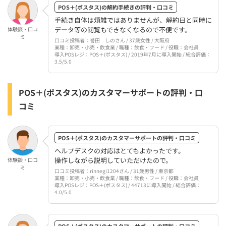
POS＋(ポスタス)の解約手続きの評判・口コミ
手続き自体は煩雑ではありませんが、解約日と同時に
データ等の閲覧もできなくなるので不便です。
体験談・口コ
ミ
口コミ投稿者：誉田 しのさん / 37歳女性 / 大阪府
業種：卸売・小売・飲食業 / 職種：飲食・フード / 役職：会社員
導入POSレジ：POS＋(ポスタス) / 2019年7月に導入開始 / 総合評価：
3.5/5.0
POS＋(ポスタス)のカスタマーサポートの評判・口
コミ
POS＋(ポスタス)のカスタマーサポートの評判・口コミ
ヘルプデスクの対応はとてもよかったです。
操作しながら説明していただけたので。
体験談・口コ
ミ
口コミ投稿者：rinnegi1204さん / 31歳男性 / 東京都
業種：卸売・小売・飲食業 / 職種：飲食・フード / 役職：会社員
導入POSレジ：POS＋(ポスタス) / 44713に導入開始 / 総合評価：
4.0/5.0
POS＋(ポスタス)のカスタマーサポートの評判・口コミ