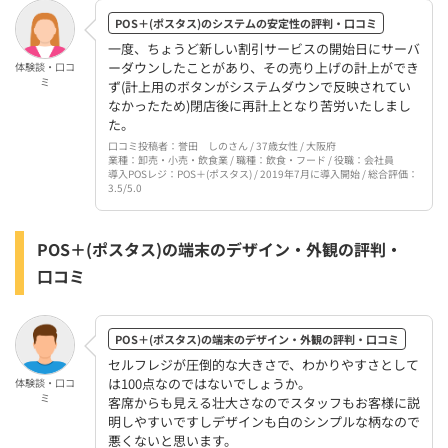
POS＋(ポスタス)のシステムの安定性の評判・口コミ
一度、ちょうど新しい割引サービスの開始日にサーバ
ーダウンしたことがあり、その売り上げの計上ができ
体験談・口コ
ミ
ず(計上用のボタンがシステムダウンで反映されてい
なかったため)閉店後に再計上となり苦労いたしまし
た。
口コミ投稿者：誉田 しのさん / 37歳女性 / 大阪府
業種：卸売・小売・飲食業 / 職種：飲食・フード / 役職：会社員
導入POSレジ：POS＋(ポスタス) / 2019年7月に導入開始 / 総合評価：
3.5/5.0
POS＋(ポスタス)の端末のデザイン・外観の評判・
口コミ
POS＋(ポスタス)の端末のデザイン・外観の評判・口コミ
セルフレジが圧倒的な大きさで、わかりやすさとして
は100点なのではないでしょうか。
体験談・口コ
ミ
客席からも見える壮大さなのでスタッフもお客様に説
明しやすいですしデザインも白のシンプルな柄なので
悪くないと思います。