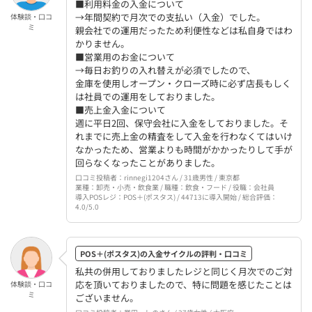
■利用料金の入金について
→年間契約で月次での支払い（入金）でした。
体験談・口コ
ミ
親会社での運用だったため利便性などは私自身ではわ
かりません。
■営業用のお金について
→毎日お釣りの入れ替えが必須でしたので、
金庫を使用しオープン・クローズ時に必ず店長もしく
は社員での運用をしておりました。
■売上金入金について
週に平日2回、保守会社に入金をしておりました。そ
れまでに売上金の精査をして入金を行わなくてはいけ
なかったため、営業よりも時間がかかったりして手が
回らなくなったことがありました。
口コミ投稿者：rinnegi1204さん / 31歳男性 / 東京都
業種：卸売・小売・飲食業 / 職種：飲食・フード / 役職：会社員
導入POSレジ：POS＋(ポスタス) / 44713に導入開始 / 総合評価：
4.0/5.0
POS＋(ポスタス)の入金サイクルの評判・口コミ
私共の併用しておりましたレジと同じく月次でのご対
応を頂いておりましたので、特に問題を感じたことは
体験談・口コ
ミ
ございません。