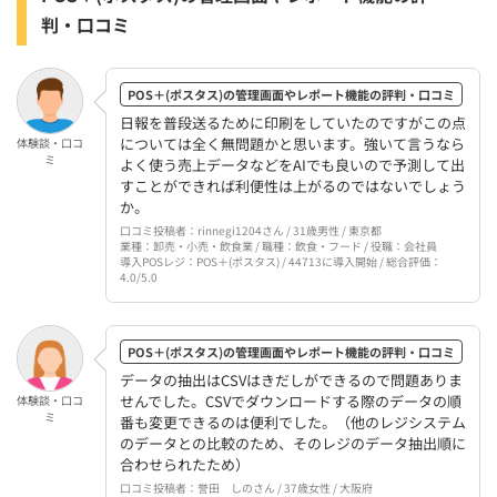
判・口コミ
POS＋(ポスタス)の管理画面やレポート機能の評判・口コミ
日報を普段送るために印刷をしていたのですがこの点
については全く無問題かと思います。強いて言うなら
体験談・口コ
ミ
よく使う売上データなどをAIでも良いので予測して出
すことができれば利便性は上がるのではないでしょう
か。
口コミ投稿者：rinnegi1204さん / 31歳男性 / 東京都
業種：卸売・小売・飲食業 / 職種：飲食・フード / 役職：会社員
導入POSレジ：POS＋(ポスタス) / 44713に導入開始 / 総合評価：
4.0/5.0
POS＋(ポスタス)の管理画面やレポート機能の評判・口コミ
データの抽出はCSVはきだしができるので問題ありま
せんでした。CSVでダウンロードする際のデータの順
体験談・口コ
ミ
番も変更できるのは便利でした。（他のレジシステム
のデータとの比較のため、そのレジのデータ抽出順に
合わせられたため）
口コミ投稿者：誉田 しのさん / 37歳女性 / 大阪府