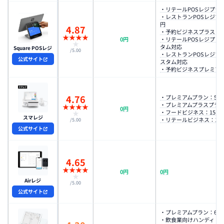
・リテールPOSレジプラス：
・レストランPOSレジプラス
円
4.87
・予約ビジネスプラス：3,
★
★
★
★
0円
・リテールPOSレジプレ
★
タム対応
Square POSレジ
/5.00
・レストランPOSレジプ
公式サイト
スタム対応
・予約ビジネスプレミアム：
4.76
・プレミアムプラン：5,50
・プレミアムプラスプラン：
★
★
★
★
0円
・フードビジネス：15,40
★
スマレジ
・リテールビジネス：15,4
/5.00
公式サイト
4.65
★
★
★
★
0円
0円
★
Airレジ
/5.00
公式サイト
・プレミアムプラン：6,9
・飲食業向けハンディ：8,