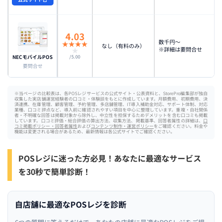
4.03
数千円〜
★
★
★
★
なし（有料のみ）
※詳細は要問合せ
★
NECモバイルPOS
/5.00
要問合せ
※当ページの比較表は、各POSレジサービスの公式サイト・公表資料と、StorePro編集部が独自
収集した実店舗運営経験者の口コミ・体験談をもとに作成しています。月額費用、初期費用、決
済連携、在庫管理、顧客管理、予約管理、多店舗管理、IT導入補助金対応、サポート体制、対応
業種、口コミ評点など、導入前に確認されやすい項目を中心に整理しています。重複・自社関係
者・不明確な回答は掲載対象から除外し、中立性を担保するためデメリットを含む口コミも掲載
しています。口コミ評価・総合評価の算出方法、収集方法、掲載基準、回答者属性の詳細は、
口
コミ掲載ポリシー・回答者属性
および
コンテンツ制作・運営ポリシー
をご確認ください。料金や
機能は変更される場合があるため、最新情報は各公式サイトでご確認ください。
POSレジに迷った方必見！あなたに最適なサービス
を30秒で簡単診断！
自店舗に最適なPOSレジを診断