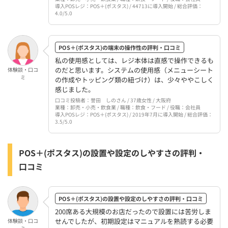
導入POSレジ：POS＋(ポスタス) / 44713に導入開始 / 総合評価：
4.0/5.0
POS＋(ポスタス)の端末の操作性の評判・口コミ
私の使用感としては、レジ本体は直感で操作できるも
のだと思います。システムの使用感（メニューシート
体験談・口コ
ミ
の作成やトッピング類の紐づけ）は、少々ややこしく
感じました。
口コミ投稿者：誉田 しのさん / 37歳女性 / 大阪府
業種：卸売・小売・飲食業 / 職種：飲食・フード / 役職：会社員
導入POSレジ：POS＋(ポスタス) / 2019年7月に導入開始 / 総合評価：
3.5/5.0
POS＋(ポスタス)の設置や設定のしやすさの評判・
口コミ
POS＋(ポスタス)の設置や設定のしやすさの評判・口コミ
200席ある大規模のお店だったので設置には苦労しま
せんでしたが、初期設定はマニュアルを熟読する必要
体験談・口コ