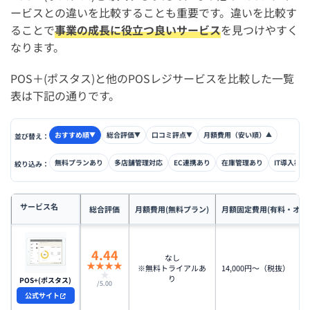
ービスとの違いを比較することも重要です。違いを比較す
ることで
事業の成長に役立つ良いサービス
を見つけやすく
なります。
POS＋(ポスタス)と他のPOSレジサービスを比較した一覧
表は下記の通りです。
おすすめ順
総合評価
口コミ評点
月額費用（安い順）
▼
▼
▼
▲
並び替え：
無料プランあり
多店舗管理対応
EC連携あり
在庫管理あり
IT導入補助
絞り込み：
サービス名
総合評価
月額費用(無料プラン)
月額固定費用(有料・オプ
4.44
なし
★
★
★
★
※無料トライアルあ
14,000円〜（税抜）
★
り
POS+(ポスタス)
/5.00
公式サイト