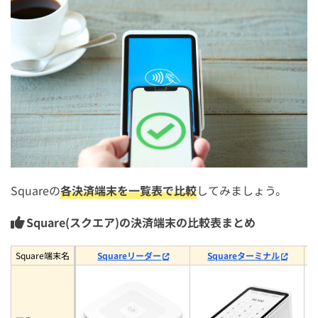
Square(スクエア)の決済端末はそれぞれどんな店舗・経
営者におすすめ？
Squareリーダーはこんな店舗におすすめ
Squareターミナルはこんな店舗におすすめ
Squareレジスターはこんな店舗におすすめ
Squareスタンドはこんな店舗におすすめ
Squareハンディはこんな店舗におすすめ
Squareの
各決済端末を一覧表で比較
してみましょう。
Square Tap to Pay(タッチ決済)はこんな店舗におすすめ
Square(スクエア)の決済端末の比較表まとめ
Square(スクエア)の決済端末をお得に購入する方法
Square(スクエア)の決済端末無料キャンペーンを利用する
Square端末名
Squareリーダー
Squareターミナル
Square(スクエア)の決済端末割引キャンペーンを利用する
Square(スクエア)のお知り合い紹介キャンペーンを利用す
る