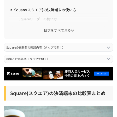
Square(スクエア)の決済端末の使い方
Squareリーダーの使い方
Squareターミナルの使い方
目次をすべて見る
Squareレジスターの使い方
Squareスタンドの使い方
Squareの編集部の確認内容（タップで開く）
Squareハンディの使い方
根拠と評価基準（タップで開く）
Square Tap to Pay(タッチ決済)の使い方
Square(スクエア)の決済端末の評判・口コミ
Square(スクエア)の決済端末の操作性の評判・口コミ
Square(スクエア)の決済端末の比較表まとめ
Square(スクエア)の決済端末の耐久性・トラブルの評判・
口コミ
Square(スクエア)の決済端末のデザイン・外観の評判・口
コミ