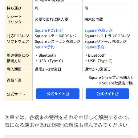
持ち運び
可
可
不
それでも解決しなければヘルプセンターかサポート窓口へ
レシート
必要であれば購入要
端末に内蔵
必
プリンター
Square(スクエア)の決済端末に関するよくある質問
Square POSレジ
Square POSレジ
Square(スクエア)の決済端末のクレジットカード決済のや
対応POSレジ
SquareリテールPOSレジ
SquareレストランPOSレジ
S
ソフトウェア
SquareレストランPOSレジ
SquareリテールPOSレジ
り方は？
Square予約
Square予約
Square(スクエア)の評判が良くて人気の決済端末はどれ？
周辺機器との
・Bluetooth
・Bluetooth
・
接続方法
・USB（Type-C)
・USB（Type-C)
・
Square(スクエア)端末の対応機種でおすすめのタブレット
導入期間
通常2～3営業日
通常2～3営業日
通
は？
Squareショップから購入
返品可否
Square(スクエア)端末ごとに決済手数料は異なる？
※Square取扱店で
決済端末ランキング上位のSquare(スクエア)端末は？
公式サイト
公式サイト
公式サイト
Square(スクエア)の決済端末はレンタルできる？
SquareターミナルとSquareハンディの違いは？
次章では、各端末の特徴をそれぞれ詳しく解説するので、
気になる端末があれば個別の解説も読んでみてください。
まとめ：Square(スクエア)の決済端末を徹底比較【購入
方法・使い方・レンタル方法も解説】