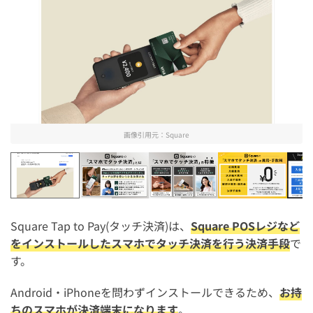
画像引用元：
Square
Square
Square(スクエア)の「スマホでタッチ
Square(スクエア)の
Square
Square Tap to Pay(タッチ決済)は、
Square POSレジなど
をインストールしたスマホでタッチ決済を行う決済手段
で
す。
Android・iPhoneを問わずインストールできるため、
お持
ちのスマホが決済端末になります
。