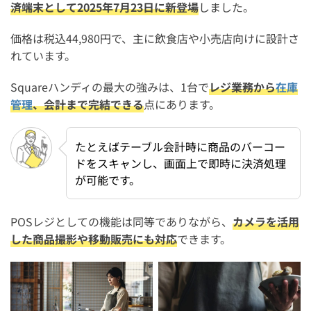
済端末として2025年7月23日に新登場
しました。
価格は税込44,980円で、主に飲食店や小売店向けに設計さ
れています。
Squareハンディの最大の強みは、1台で
レジ業務から
在庫
管理
、会計まで完結できる
点にあります。
たとえばテーブル会計時に商品のバーコー
ドをスキャンし、画面上で即時に決済処理
が可能です。
POSレジとしての機能は同等でありながら、
カメラを活用
した商品撮影や移動販売にも対応
できます。