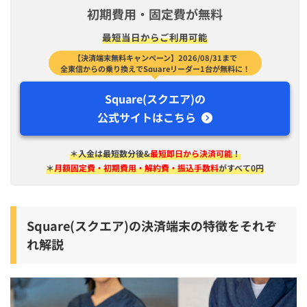
初期費用・固定費が無料
最短​当日から​ご利用可能
【決済端末無料キャンペーン】2026/08/31まで
全東信からの乗り換えでSquareリーダー1台が無料に！
Square(スクエア)の
公式サイトはこちら
＊入金は​最短​数分後&
最短即日から決済可能
！
＊
月額固定費・初期費用・解約費・振込手数料
がすべて0円
Square(スクエア)の決済端末の特徴をそれぞ
れ解説