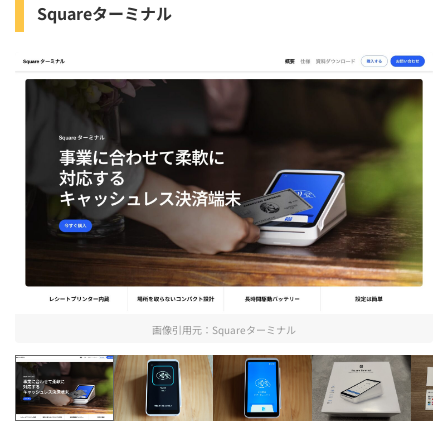
Squareターミナル
画像引用元：
Squareターミナル
Squareターミナル
Squareターミナルの決済画面を確認【St
Squareターミナルの決済
Square