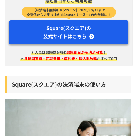
最短​当日から​ご利用可能
【決済端末無料キャンペーン】2026/08/31まで
全東信からの乗り換えでSquareリーダー1台が無料に！
Square(スクエア)の
公式サイトはこちら
＊入金は​最短​数分後&
最短即日から決済可能
！
＊
月額固定費・初期費用・解約費・振込手数料
がすべて0円
Square(スクエア)の決済端末の使い方