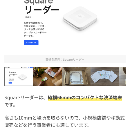
画像引用元：
Squareリーダー
Squareリーダー
Squareリーダー1
Squareリーダーを開封【S
Square
Squareリーダーは、
縦横66mmのコンパクトな決済端末
です。
高さも10mmと場所を取らないので、小規模店舗や移動式
販売などを行う事業者にも適しています。