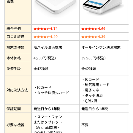
画像
Amazonや楽天市場のネットショッピングで買う
ビックカメラやヨドバシカメラの店舗で買う
総合評価
4.74
4.69
Square(スクエア)の決済端末を購入する流れ
口コミ評価
4.40
4.39
-
1. 決済端末をカートに入れる
端末の種類
モバイル決済端末
オールインワン決済端末
据
2. 発送・連絡先情報を入力
本体価格
4,980円(税込)
39,980円(税込)
8
3. 配送方法や支払い方法を指定
決済手段
全42種類
全42種類
全
4. 購入＆注文メールを確認
・ICカード
・
5. 決済端末を開封
・磁気専用カード
・ICカード
・
対応決済方法
・電子マネー
・タッチ決済式カード
・
・タッチ決済
Square(スクエア)の決済端末でトラブルが起きたら
・
・QR決済
そもそもSquare(スクエア)の決済端末でトラブルはほぼ起
保証期間
発送日から1年間
発送日から1年間
発
きない
・スマートフォン
またはタブレット
必要な機器
不要
不
もしトラブルが発生したら端末状態やネット回線をチェッ
（Android端末・
ク
iOS端末の両対応）