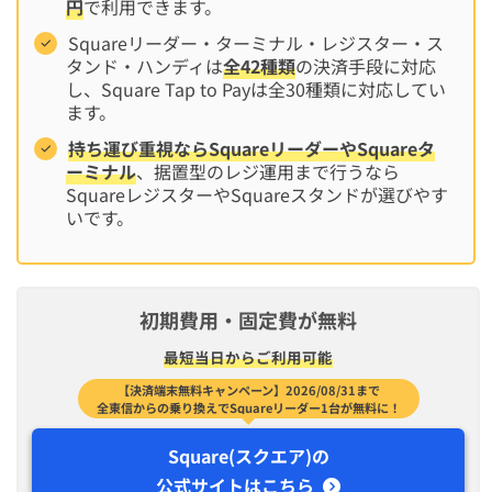
円
で利用できます。
Squareリーダー・ターミナル・レジスター・ス
タンド・ハンディは
全42種類
の決済手段に対応
し、Square Tap to Payは全30種類に対応してい
ます。
持ち運び重視ならSquareリーダーやSquareタ
ーミナル
、据置型のレジ運用まで行うなら
SquareレジスターやSquareスタンドが選びやす
いです。
初期費用・固定費が無料
最短​当日から​ご利用可能
【決済端末無料キャンペーン】2026/08/31まで
全東信からの乗り換えでSquareリーダー1台が無料に！
Square(スクエア)の
公式サイトはこちら