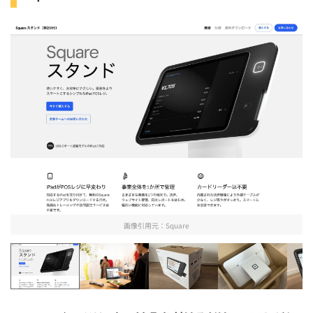
画像引用元：
Square
Square
Square Stand Retail
Squareスタンドの外箱を
Squareス