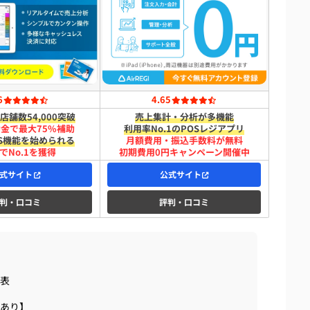
6
4.65
店舗数54,000突破
売上集計・分析が多機能
助金で最大75%補助
利用率No.1のPOSレジアプリ
S機能を始められる
月額費用・振込手数料が無料
でNo.1を獲得
初期費用0円キャンペーン開催中
式サイト
公式サイト
判・口コミ
評判・口コミ
較表
料あり】