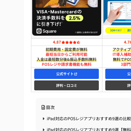
4.87
4.7
初期費用・固定費が無料
アクティブ
最短​当日から​ご利用可能
IT導入補
入金は​最短​数分後&振込手数料無料
無料でPO
POSレジや請求書機能も無料
3部門
公式サイト
公
評判・口コミ
評
目次
iPad対応のPOSレジアプリおすすめ9選の比
iPad対応のPOSレジアプリおすすめ9選【無