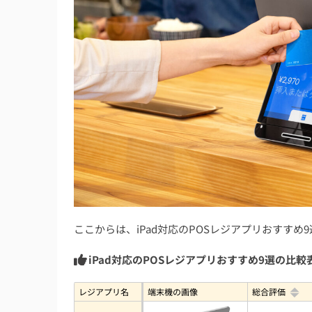
6. 日次レポート確認と売上分析
iPad対応のPOSレジアプリを導入する際に
iPad対応のPOSレジアプリとセットでの導
iPad対応のPOSレジアプリを導入する際の注
「オフラインモード」の挙動を事前にテスト
周辺機器の互換性と認証ケーブルのチェック
端末セキュリティとリモート管理の導入
転倒防止スタンド・ケーブルカバーを活用
ここからは、iPad対応のPOSレジアプリおすす
iPad対応のPOSレジアプリに関するよくある
iPad対応のPOSレジアプリおすすめ9選の比較
iPad対応の無料の簡易レジアプリのおすすめ
iPhoneレジとiPadレジはどっちがおすすめ？
レジアプリ名
端末機の画像
総合評価
iPad対応のPOSレジアプリを導入するならどの