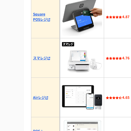
iPad対応のレジアプリをお探しの方必見！
Square
4.87
POSレジ
POSレジ導入で顧客満足度45％向上、リピ
POSレジ導入後のコスパ評価は中立が多数、
POSレジ導入理由は開業とキャッシュレス対
まとめ：iPad対応のレジアプリおすすめ9選
スマレジ
4.76
Airレジ
4.65
POS＋