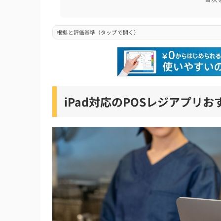
3. 導入費用や手数料が適正か
4. 補助金に対応しているか
根拠と評価基準（タップで開く）
5. 運営のサポート体制は万全か
iPad対応のレジアプリを導入するメリット・
iPad対応のレジアプリを導入するメリット
iPad対応のレジアプリを導入するデメリット
iPad対応のPOSレジアプリ
iPad対応のレジアプリの主な機能
iPad対応のPOSレジアプリの使い方・やり方
1. アカウント登録＆アプリのインストール
2. 商品マスター登録とタグの整理
3. 周辺機器とのペアリングとMFiケーブル確認
4. iPadスタンド設置と衛生・セキュリティ対
5. 会計フローと画面カスタマイズ