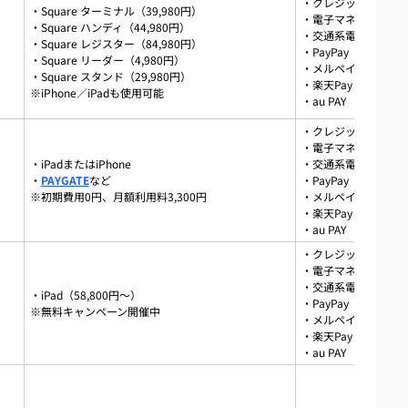
・クレジットカード（Vi
・Square ターミナル（39,980円）
・電子マネー（iD、QU
・Square ハンディ（44,980円）
POSレジ導入に関するお役立ち情報まとめ
・交通系電子マネー（Su
・Square レジスター（84,980円）
・PayPay
・Square リーダー（4,980円）
ート率や業務効率にも明確な効果
・メルペイ
・Square スタンド（29,980円）
・楽天Pay
※iPhone／iPadも使用可能
費用対効果の改善余地も明確に
・au PAY
応が中心、経営者の判断軸を分析
・クレジットカード（Vi
・電子マネー（iD、QU
・iPadまたはiPhone
・交通系電子マネー（Su
【無料アプリ・レジのやり方も解説】
・
PAYGATE
など
・PayPay
※初期費用0円、月額利用料3,300円
・メルペイ
・楽天Pay
・au PAY
・クレジットカード（Vi
・電子マネー（iD、QU
・交通系電子マネー（Su
・iPad（58,800円～）
・PayPay
※無料キャンペーン開催中
・メルペイ
・楽天Pay
・au PAY