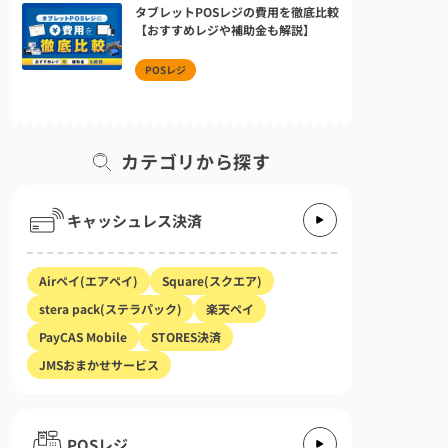
タブレットPOSレジの費用を徹底比較
【おすすめレジや補助金も解説】
POSレジ
カテゴリから探す
キャッシュレス決済
Airペイ(エアペイ)
Square(スクエア)
stera pack(ステラパック)
楽天ペイ
PayCAS Mobile
STORES決済
JMSおまかせサービス
POSレジ