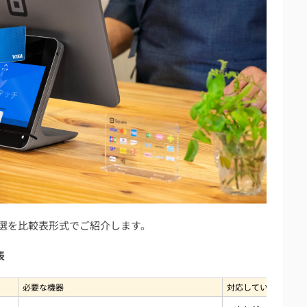
おすすめの補助金
入がおすすめの周辺機器
意点
しておく
め9選を比較表形式でご紹介します。
質問
表
は？レシート発行方法は？
必要な機器
対応しているキャッ
iPadがおすすめ？