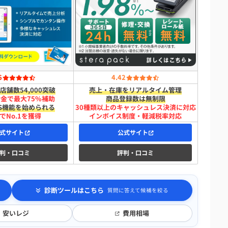
6
4.42
店舗数54,000突破
売上・在庫をリアルタイム管理
助金で最大75%補助
商品登録数は無制限
S機能を始められる
30種類以上のキャッシュレス決済に対応
でNo.1を獲得
インボイス制度・軽減税率対応
式サイト
公式サイト
判・口コミ
評判・口コミ
診断ツールはこちら
質問に答えて候補を絞る
安いレジ
費用相場