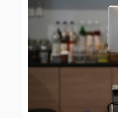
2. 本体価格や導入費用が安いか
3. 決済手数料・振込手数料・月額固定費が安
安い・格安のPOSレジを導入するメリット・
安い・格安のPOSレジを導入するメリット
安い・格安のPOSレジを導入するデメリット
安い・格安のPOSレジの注意点
1. 運営会社のサポート体制が手薄なことがあ
2. 端末の品質や耐久性の評判を調べておくべ
3. 顧客情報や売上データのセキュリティ対策
POSレジをさらに安い価格で導入する方法
1. 無料プランの活用
2. 補助金や助成金の活用