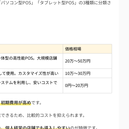
「パソコン型POS」「タブレット型POS」の3種類に分類さ
金
価格相場
体型の高性能POS。大規模店舗
20万～50万円
して使用。カスタマイズ性が高い
10万～30万円
？
システムを利用し、安いコストで
0円～20万円
、初期費用が高め
です。
導入に関するお役立ち情報まとめ
意できるため、比較的コストを抑えられます。
ート率や業務効率にも明確な効果
費用対効果の改善余地も明確に
り、個人経営の店舗でも導入しやすい
のが特徴です。