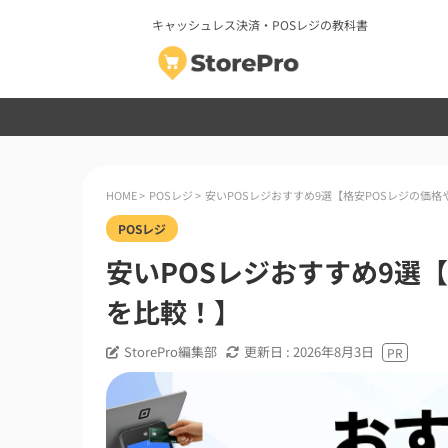
キャッシュレス決済・POSレジの教科書
HOME
>
POSレジ
>
安いPOSレジおすすめ9選【格安POSレジの価
POSレジ
安いPOSレジおすすめ9選
を比較！】
StorePro編集部
更新日 :
2026年8月3日