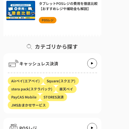
タブレットPOSレジの費用を徹底比較
【おすすめレジや補助金も解説】
POSレジ
カテゴリから探す
キャッシュレス決済
Airペイ(エアペイ)
Square(スクエア)
stera pack(ステラパック)
楽天ペイ
PayCAS Mobile
STORES決済
JMSおまかせサービス
POSレジ