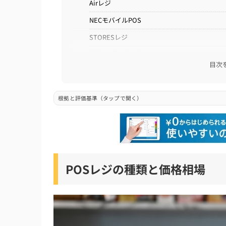
Airレジ
NECモバイルPOS
STORESレジ
POS＋(ポスタス)
目次
ユビレジ
CASHIER
根拠と評価基準（タップで開く）
安いPOSレジの口コミランキングを徹底比較
安いPOSレジの口コミ評点ランキングTOP5
安いPOSレジの口コミ評点ランキングTOP5
安いPOSレジの口コミ評点ランキングTOP3
POSレジの種類と価格相場
安いPOSレジの口コミ評点ランキングTOP4
安い・格安のPOSレジの選び方
1. 便利機能が豊富か