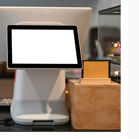
いか
デメリット
る
き
も要確認