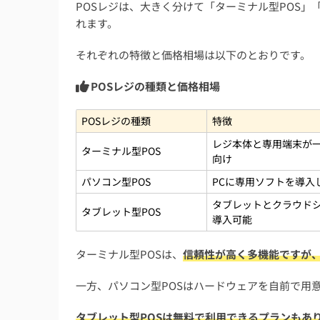
POSレジは、大きく分けて「ターミナル型POS」
3. 中古POSレジの購入
れます。
4. リース・レンタルを利用
それぞれの特徴と価格相場は以下のとおりです。
安いPOSレジを導入する際におすすめの補助
POSレジの種類と価格相場
安いPOSレジに関するよくある質問
POSレジの種類
特徴
月額無料の安いPOSレジのおすすめは？
レジ本体と専用端末が一
ターミナル型POS
POSレジ導入で使える補助金のおすすめは？
向け
POSレジ導入費用の相場は？
パソコン型POS
PCに専用ソフトを導入
本体価格が無料の安いPOSレジのおすすめは
タブレットとクラウド
タブレット型POS
導入可能
POSレジの種類ごとの価格相場は？
ターミナル型POSは、
信頼性が高く多機能ですが
安いPOSレジをお探しの方必見！POSレジ
一方、パソコン型POSはハードウェアを自前で用
POSレジ導入で顧客満足度45％向上、リピ
POSレジ導入後のコスパ評価は中立が多数、
タブレット型POSは無料で利用できるプランもあ