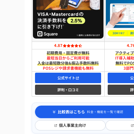
4.87
4.7
初期費用・固定費が無料
アクティブ
最短​当日から​ご利用可能
IT導入補
入金は​最短​数分後&振込手数料無料
無料でPO
POSレジや請求書機能も無料
3部門
公式サイト
公
評判・口コミ
評
比較表はこちら
料金・機能を一覧で確認
個人事業主向け