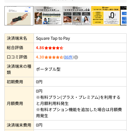
Square
Square(スクエア)の「スマホでタッチ
Square(スクエア)の
Square
決済端末名
Square Tap to Pay
総合評価
4.86
口コミ評価
4.30
(
86件
)
決済端末の種
ポータブル型
類
初期費用
0円
0円
※有料プラン(プラス・プレミアム)を利用する
月額費用
と月額利用料発生
※有料オプション機能を追加した場合は月額費
用発生
決済端末費用
0円