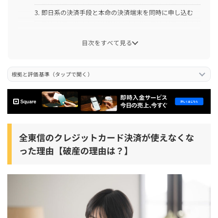
3. 即日系の決済手段と本命の決済端末を同時に申し込む
全東信の代わりにおすすめの決済端末9選の比較表【手数
目次をすべて見る
料も比較】
全東信の代わりにおすすめの決済端末9選の比較表
根拠と評価基準（タップで開く）
迷った方必見！あなたに最適なキャッシュレス決済サービ
スを簡単診断！
全東信の代わりにおすすめの決済端末9選
Square Tap to Pay【最短当日でカード決済を再開したい
全東信のクレジットカード決済が使えなくな
店舗向け】
った理由【破産の理由は？】
Airペイ(エアペイ)【端末無料でカード・電子マネー・QR
決済をまとめたい店舗向け】
PAYGATE【低手数料でPOS連携まで見直したい店舗向け】
楽天ペイターミナル【楽天銀行で最短翌日入金を使いたい
店舗向け】