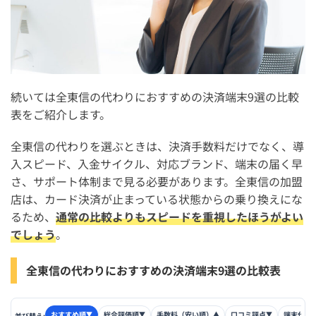
続いては全東信の代わりにおすすめの決済端末9選の比較
表をご紹介します。
全東信の代わりを選ぶときは、決済手数料だけでなく、導
入スピード、入金サイクル、対応ブランド、端末の届く早
さ、サポート体制まで見る必要があります。全東信の加盟
店は、カード決済が止まっている状態からの乗り換えにな
るため、
通常の比較よりもスピードを重視したほうがよい
でしょう
。
全東信の代わりにおすすめの決済端末9選の比較表
おすすめ順
総合評価順
手数料（安い順）
口コミ評点
端末代金
▼
▼
▲
▼
並び替え: