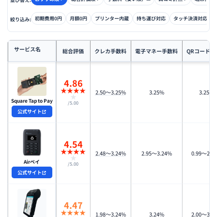
初期費用0円
月額0円
プリンター内蔵
持ち運び対応
タッチ決済対応
絞り込み:
サービス名
総合評価
クレカ手数料
電子マネー手数料
QRコード手
4.86
★
★
★
★
2.50〜3.25%
3.25%
3.25%
★
Square Tap to Pay
/5.00
公式サイト
4.54
★
★
★
★
2.48〜3.24%
2.95〜3.24%
0.99〜2.9
★
Airペイ
/5.00
公式サイト
4.47
★
★
★
★
1.98〜3.24%
3.24%
2.00〜3.2