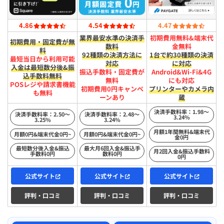
4.86
4.54
4.47
業界最安水準の決済手
初期費用無料&端末代
初期費用・固定費が無
数料
金無料
料
92種類の決済方法に
1台で約30種類の決済
最短​当日から​利用可能
対応
に対応
入金は​最短​数分後&振
振込手数料・固定費が
Android&Wi-Fi&4G
込手数料無料
無料
にも対応
POSレジや請求書機能
初期費用0円キャンペ
プリンターやカメラ内
も無料
ーンあり
蔵
決済手数料率：1.98〜
決済手数料率：2.50〜
決済手数料率：2.48〜
3.24%
3.25%
3.24%
月額1年間無料&端末代
月額0円&端末代金0円~
月額0円&端末代金0円~
金0円
最短数分後入金&振込
最大月6回入金&振込手
月2回入金&振込手数料
手数料0円
数料0円
0円
公式サイト
公式サイト
公式サイト
評判・口コミ
評判・口コミ
評判・口コミ