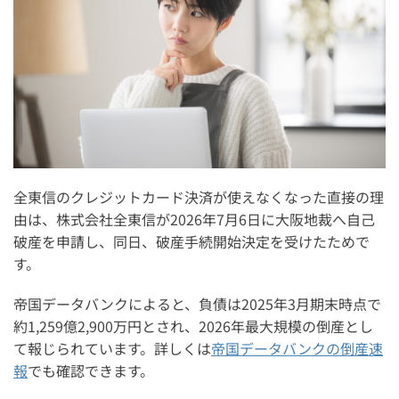
stera pack(ステラパック)【銀行系の安心感と低手数料を
重視したい店舗向け】
Squareリーダー【低コストで専用端末を導入したい店舗
向け】
Squareターミナル【レシート印刷まで1台で完結したい店
舗向け】
JMSおまかせサービス【分割払いとカード会社系の安心感
全東信のクレジットカード決済が使えなくなった直接の理
を重視したい店舗向け】
由は、株式会社全東信が2026年7月6日に大阪地裁へ自己
STORES決済【端末無料でネット販売やPOS連携も見たい
破産を申請し、同日、破産手続開始決定を受けたためで
店舗向け】
す。
全東信から他の決済端末に乗り換える際の注意点
帝国データバンクによると、負債は2025年3月期末時点で
約1,259億2,900万円とされ、2026年最大規模の倒産とし
1. 全東信端末の使用を止めて未入金額を集計する
て報じられています。詳しくは
帝国データバンクの倒産速
2. 即日導入と本命端末を分けて考える
報
でも確認できます。
3. 入金サイクルと未入金リスクを必ず確認する