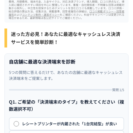
費用、月額費用、端末代金、入金サイクル、対応決済ブランド、導入期間、口コミ評点など、導
入前に確認されやすい項目を中心に整理しています。重複・自社関係者・不明確な回答は掲載対
象から除外し、中立性を担保するためデメリットを含む口コミも掲載しています。口コミ評価・
総合評価の算出方法、収集方法、掲載基準、回答者属性の詳細は、
口コミ掲載ポリシー・回答者
属性
および
コンテンツ制作・運営ポリシー
をご確認ください。料金やキャンペーンは変更される
場合があるため、最新情報は各公式サイトでご確認ください。
迷った方必見！あなたに最適なキャッシュレス決済
サービスを簡単診断！
自店舗に最適な決済端末を診断
5つの質問に答えるだけで、あなたの店舗に最適なキャッシュレス
決済端末をご提案します。
質問 1/5
Q1. ご希望の「決済端末のタイプ」を教えてください（複
数選択不可）
レシートプリンターが内蔵された「1台完結型」が良い