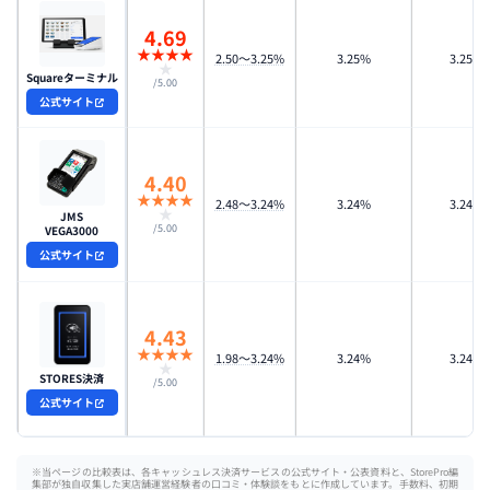
4.69
★
★
★
★
2.50〜3.25%
3.25%
3.25%
★
Squareターミナル
/5.00
公式サイト
4.40
★
★
★
★
2.48〜3.24%
3.24%
3.24%
★
JMS

/5.00
VEGA3000
公式サイト
4.43
★
★
★
★
1.98〜3.24%
3.24%
3.24%
★
STORES決済
/5.00
公式サイト
※当ページの比較表は、各キャッシュレス決済サービスの公式サイト・公表資料と、StorePro編
集部が独自収集した実店舗運営経験者の口コミ・体験談をもとに作成しています。手数料、初期