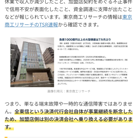
休業で収入が減少したこと、加盟店契約をめぐる不正事件
の理由は？端末は交換できる？】
で信用不安が表面化したこと、資金調達に支障が出たこと
などが報じられています。東京商工リサーチの情報は
東京
商工リサーチのTSR速報
から確認できます。
画像引用元：
東京商工リサーチ
つまり、単なる端末故障や一時的な通信障害ではありませ
ん。
全東信という決済代行会社自体が事業継続を断念した
ため、加盟店側は別の決済会社へ乗り換える必要がありま
す。