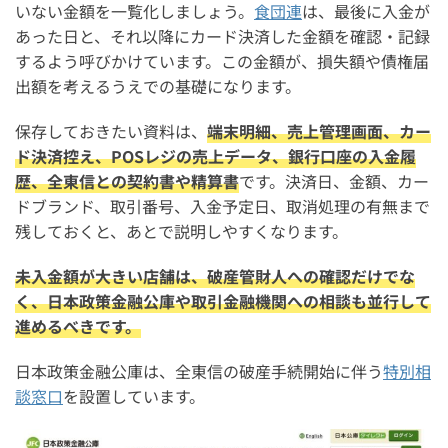
いない金額を一覧化しましょう。
食団連
は、最後に入金が
あった日と、それ以降にカード決済した金額を確認・記録
するよう呼びかけています。この金額が、損失額や債権届
出額を考えるうえでの基礎になります。
保存しておきたい資料は、
端末明細、売上管理画面、カー
ド決済控え、POSレジの売上データ、銀行口座の入金履
歴、全東信との契約書や精算書
です。決済日、金額、カー
ドブランド、取引番号、入金予定日、取消処理の有無まで
残しておくと、あとで説明しやすくなります。
未入金額が大きい店舗は、破産管財人への確認だけでな
く、日本政策金融公庫や取引金融機関への相談も並行して
進めるべきです。
日本政策金融公庫は、全東信の破産手続開始に伴う
特別相
談窓口
を設置しています。