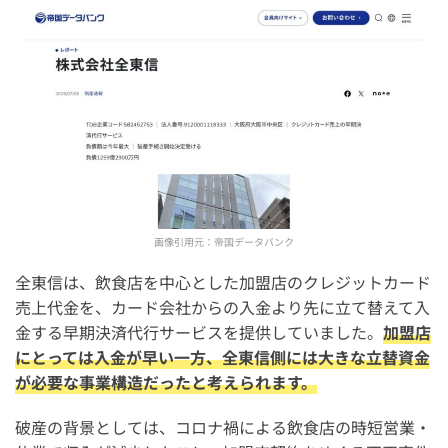
4. 自店の業種が審査に通るか事前に確認する
5. 端末費用・月額費用・解約条件まで確認する
全東信から他の決済端末に乗り換える際によくある質問
全東信で使えなくなったカード決済端末は交換してもらえ
る？
代わりの決済端末には全東信と同じようなリスクはない？
破産した全東信の解約手続きは必要？
画像引用元：
帝国データバンク
全東信の代わりの手数料が安い決済端末はどれ？
全東信は、飲食店を中心とした加盟店のクレジットカード
全東信の代わりの入金サイクルが早い決済端末はどれ？
売上代金を、カード会社からの入金より先に立て替えて入
金する早期決済代行サービスを提供していました。
加盟店
全東信の代わりの最短即日で導入できる決済端末はどれ？
にとっては入金が早い一方、全東信側には大きな立替資金
全東信の競合・同業他社にはどんな決済代行サービスがあ
が必要な事業構造だったと考えられます。
る？
破産の背景としては、コロナ禍による飲食店の時短営業・
まとめ：全東信の代わりにおすすめの決済端末9選【破産