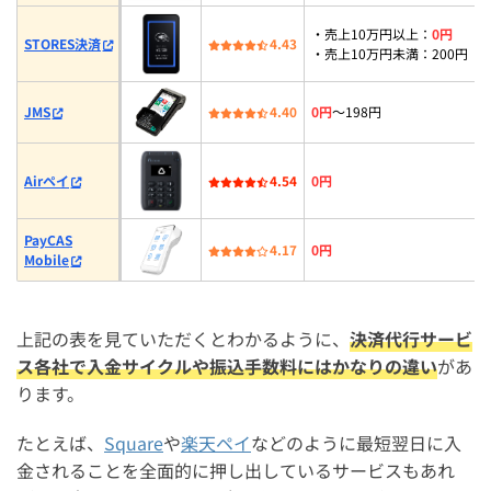
・売上10万円以上：
0円
STORES決済
4.43
・売上10万円未満：200円
JMS
4.40
0円
〜198円
Airペイ
4.54
0円
PayCAS
4.17
0円
Mobile
上記の表を見ていただくとわかるように、
決済代行サービ
ス各社で入金サイクルや振込手数料にはかなりの違い
があ
ります。
たとえば、
Square
や
楽天ペイ
などのように最短翌日に入
金されることを全面的に押し出しているサービスもあれ