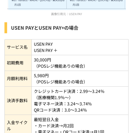
画像引用元：
USEN PAY
USEN PAYとUSEN PAY+の場合
USEN PAY
サービス名
USEN PAY ＋
30,000円
初期費用
（POSレジ機能ありの場合）
5,980円
月額利用料
（POSレジ機能ありの場合）
クレジットカード決済：2.99〜3.24％
（医療機関1.9％〜）
決済手数料
電子マネー決済：3.24〜3.74%
QRコード決済：3.0〜3.24％
最短翌日入金
入金サイク
・カード決済→月2回
ル
・電子マネー・QRコード決済→月1回