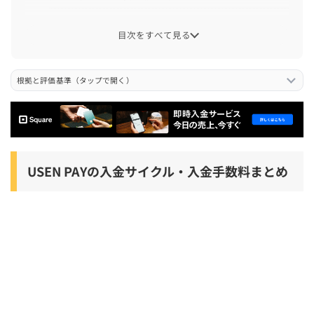
USEN PAYの入金サイクル・入金手数料を他の決済代行サ
目次をすべて見る
ービスと比較
USEN PAYの売上が入金されない・振り込まれないときの
根拠と評価基準（タップで開く）
対処法
USEN PAYの入金サイクルに関するよくある質問
USEN PAYの翌日入金サービスの入金時間は何時頃？
USEN PAYの翌日入金サービスは追加費用がかかる？
USEN PAYの入金サイクル・入金手数料まとめ
USEN PAYの管理画面から入金明細を確認する方法は？
USEN PAYで入金手数料以外に必要な費用・手数料は？
USEN PAYの入金サイクルや翌日入金サービスに関する口
コミ・体験談
まとめ：USEN PAYの入金サイクルは月何回？翌日入金で
きる？【振込日や入金時間も解説】