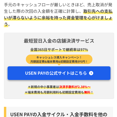
手元のキャッシュフローが厳しいときほど、売上取消が発
生した際の次回の入金額を正確に計算し、
取引先への支払
いが滞らないように余裕を持った資金管理を心がけましょ
う
。
最短翌日入金の店舗決済サービス
全国365日サポートで継続率は97%
キャッシュレス導入キャンペーン！
月額固定費&端末費用&初期設定費用が0円！
USEN PAYの公式サイトはこちら
＊新規の中小事業者は
決済手数料が2.38%〜
＊端末費用も月額利用料も初期設定費用も
無料
！
USEN PAYの入金サイクル・入金手数料を他の