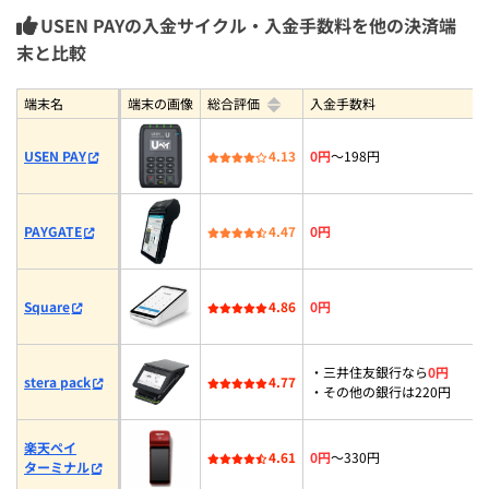
USEN PAYの入金サイクル・入金手数料を他の決済端
末と比較
端末名
端末の画像
総合評価
入金手数料
USEN PAY
4.13
0円
〜198円
PAYGATE
4.47
0円
Square
4.86
0円
・三井住友銀行なら
0円
stera pack
4.77
・その他の銀行は220円
楽天ペイ
4.61
0円
〜330円
ターミナル