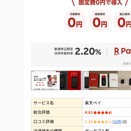
画像
楽天ペイ
楽天ペイ
楽天ペイター
サービス名
楽天ペイ
総合評価
4.61
口コミ評価
3.89
(
32件
)
決済端末の種類
ポータブル型