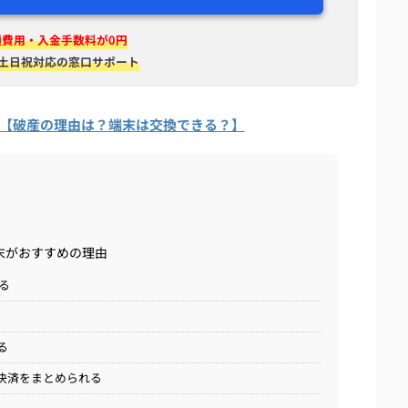
額費用・入金手数料が0円
&土日祝対応の窓口サポート
選【破産の理由は？端末は交換できる？】
末がおすすめの理由
きる
る
ド決済をまとめられる