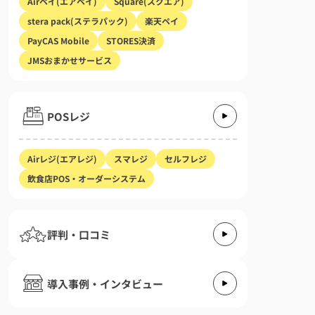
Airペイ(エアペイ)
Square(スクエア)
stera pack(ステラパック)
楽天ペイ
PayCAS Mobile
STORES決済
JMSおまかせサービス
POSレジ
Airレジ(エアレジ)
スマレジ
セルフレジ
飲食店POS・オーダーシステム
o編集部撮影】
StorePro編集部撮影】
の種類・特徴
イの導入方法【申し込みから利用開始までの流れ】
楽天ペイの決済端末無料キャンペーンは2種類ある
楽天ペイカードリーダーやターミナル
楽天ペイカードリーダー
楽天ペイの入
評判・口コミ
導入事例・インタビュー