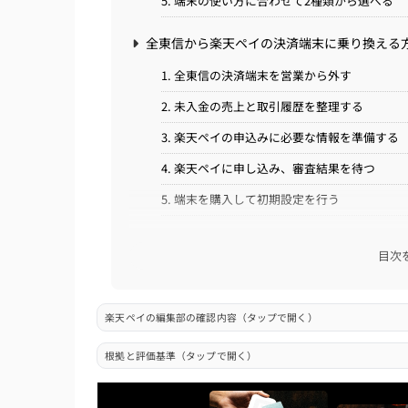
5. 端末の使い方に合わせて2種類から選べる
全東信から楽天ペイの決済端末に乗り換える
1. 全東信の決済端末を営業から外す
2. 未入金の売上と取引履歴を整理する
3. 楽天ペイの申込みに必要な情報を準備する
4. 楽天ペイに申し込み、審査結果を待つ
5. 端末を購入して初期設定を行う
全東信から楽天ペイの決済端末に乗り換える
目次
1. 端末無料キャンペーンは2026年7月1日に
2. スタンダードプランは月額費用に注意する
楽天ペイの編集部の確認内容（タップで開く）
3. 楽天銀行以外は振込手数料がかかる
根拠と評価基準（タップで開く）
4. 審査結果によって利用できるブランドが変