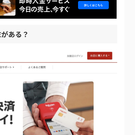
すめ
末がある？
際によくある質問
際に決済端末は交換してもらえる？
高いのはどっち？
端末に影響はある？
口コミ・体験談
り換える方法まとめ【月額費用・通信費用が無料！】