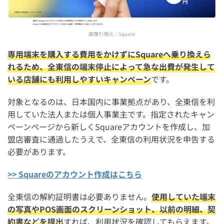
画像引用元：
Square
専用端末を購入する費用をかけずにSquareへ乗り換えら
れるため、全東信の端末停止によって急な出費が発生して
いる店舗にも利用しやすいキャンペーン
です。
対象となるのは、日本国内に事業拠点があり、全東信を利
用していた法人または個人事業主です。指定されたキャン
ペーンページから新しくSquareアカウントを作成し、加
盟店審査に通過したうえで、全東信の利用状況を申告する
必要があります。
>> Squareのアカウント作成はこちら
全東信の解約証明書は必要ありません。
使用していた端末
の写真やPOS画面のスクリーンショット、以前の明細、契
約書などを提出
すれば、利用状況を確認してもらえます。