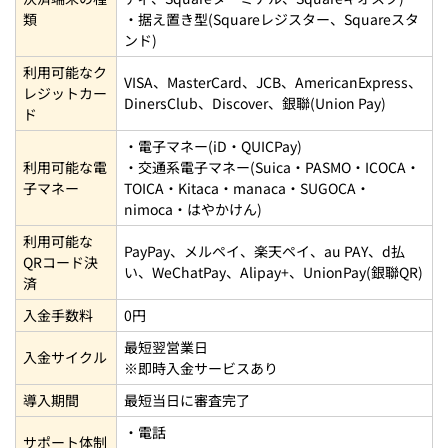
類
・据え置き型(Squareレジスター、Squareスタ
ンド)
利用可能なク
VISA、MasterCard、JCB、AmericanExpress、
レジットカー
DinersClub、Discover、銀聯(Union Pay)
ド
・電子マネー(iD・QUICPay)
利用可能な電
・交通系電子マネー(Suica・PASMO・ICOCA・
子マネー
TOICA・Kitaca・manaca・SUGOCA・
nimoca・はやかけん)
利用可能な
PayPay、メルペイ、楽天ペイ、au PAY、d払
QRコード決
い、WeChatPay、Alipay+、UnionPay(銀聯QR)
済
入金手数料
0円
最短翌営業日
入金サイクル
※即時入金サービスあり
導入期間
最短当日に審査完了
・電話
サポート体制