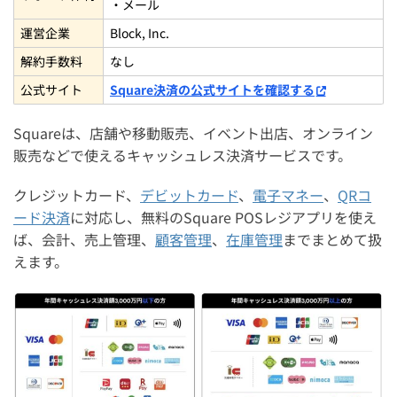
・メール
運営企業
Block​, Inc.
解約手数料
なし
公式サイト
Square決済の公式サイトを確認する
Squareは、店舗や移動販売、イベント出店、オンライン
販売などで使えるキャッシュレス決済サービスです。
クレジットカード、
デビットカード
、
電子マネー
、
QRコ
ード決済
に対応し、無料のSquare POSレジアプリを使え
ば、会計、売上管理、
顧客管理
、
在庫管理
までまとめて扱
えます。