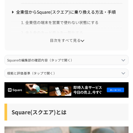
全東信からSquare(スクエア)に乗り換える方法・手順
1. 全東信の端末を営業で使わない状態にする
2. 未入金のカード売上を一覧化する
目次をすべて見る
3. Squareアカウントを作成する
4. Tap to PayまたはSquare端末を用意する
Squareの編集部の確認内容（タップで開く）
5. テスト決済とスタッフ共有を行う
根拠と評価基準（タップで開く）
全東信からSquare(スクエア)に乗り換える際の注意点
1. 最短当日導入は必ず保証されるわけではない
2. Tap to Payは対応スマホとタッチ決済が前提になる
3. 決済ブランドごとに使える時期がずれることがある
Square(スクエア)とは
4. 端末を買う場合は初期費用が発生する
5. 全東信の未入金分はSquareでは解決できない