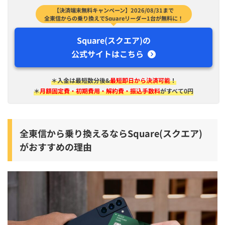
【決済端末無料キャンペーン】2026/08/31まで
全東信からの乗り換えでSquareリーダー1台が無料に！
Square(スクエア)の
公式サイトはこちら
＊入金は​最短​数分後&
最短即日から決済可能
！
＊
月額固定費・初期費用・解約費・振込手数料
がすべて0円
全東信から乗り換えるならSquare(スクエア)
がおすすめの理由