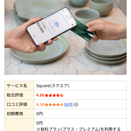
Square(スクエア)はこんな店舗におすすめ
実際にSquare(スクエア)を導入した店舗の口コミ・体験
談
全東信からSquare(スクエア)に乗り換える際によくある
質問
全東信からSquare(スクエア)に乗り換える際に決済端末は
交換してもらえる？
全東信とSquare(スクエア)で決済手数料が高いのはどっ
ち？
サービス名
Square(スクエア)
Square(スクエア)の即時入金サービスの費用は？
総合評価
4.86
2026年7月の全東信の破産はSquare(スクエア)に影響はあ
口コミ評価
4.30
(
86件
)
る？
初期費用
0円
まとめ：全東信からSquare(スクエア)に乗り換える方法
0円
まとめ【最短当日導入！】
※有料プラン(プラス・プレミアム)を利用する