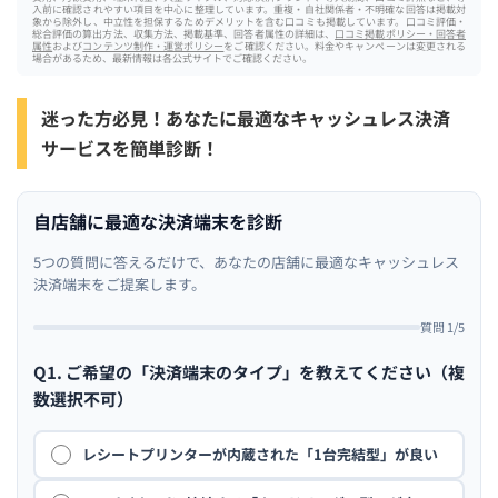
入前に確認されやすい項目を中心に整理しています。重複・自社関係者・不明確な回答は掲載対
象から除外し、中立性を担保するためデメリットを含む口コミも掲載しています。口コミ評価・
総合評価の算出方法、収集方法、掲載基準、回答者属性の詳細は、
口コミ掲載ポリシー・回答者
属性
および
コンテンツ制作・運営ポリシー
をご確認ください。料金やキャンペーンは変更される
場合があるため、最新情報は各公式サイトでご確認ください。
迷った方必見！あなたに最適なキャッシュレス決済
サービスを簡単診断！
自店舗に最適な決済端末を診断
5つの質問に答えるだけで、あなたの店舗に最適なキャッシュレス
決済端末をご提案します。
質問 1/5
Q1. ご希望の「決済端末のタイプ」を教えてください（複
数選択不可）
レシートプリンターが内蔵された「1台完結型」が良い