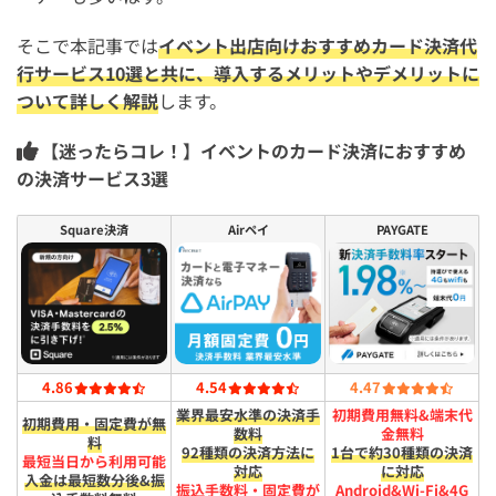
そこで本記事では
イベント出店向けおすすめカード決済代
行サービス10選と共に、導入するメリットやデメリットに
ついて詳しく解説
します。
【迷ったらコレ！】イベントのカード決済におすすめ
の決済サービス3選
Square決済
Airペイ
PAYGATE
4.86
4.54
4.47
業界最安水準の決済手
初期費用無料&端末代
初期費用・固定費が無
数料
金無料
料
92種類の決済方法に
1台で約30種類の決済
最短​当日から​利用可能
対応
に対応
入金は​最短​数分後&振
振込手数料・固定費が
Android&Wi-Fi&4G