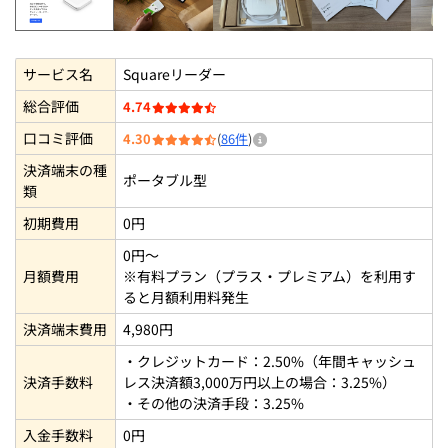
Squareリーダー
Squareリーダー1
Squareリーダーを開封【S
Square
サービス名
Squareリーダー
総合評価
4.74
口コミ評価
4.30
(
86件
)
決済端末の種
ポータブル型
類
初期費用
0円
0円～
月額費用
※有料プラン（プラス・プレミアム）を利用す
ると月額利用料発生
決済端末費用
4,980円
・クレジットカード：2.50%（年間キャッシュ
決済手数料
レス決済額3,000万円以上の場合：3.25%）
・その他の決済手段：3.25%
入金手数料
0円