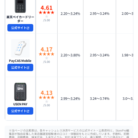
4.61
★
★
★
★
2.20〜3.24%
2.95〜3.24%
2.00〜3.2
★
楽天ペイカードリー
/5.00
ダー
公式サイト
4.17
★
★
★
★
2.20～3.80%
2.95～3.24%
1.98～3.2
★
PayCAS Mobile
/5.00
公式サイト
4.13
★
★
★
★
2.99～3.24%
3.24～3.74%
3.0～3.2
★
USEN PAY
/5.00
公式サイト
※当ページの比較表は、各キャッシュレス決済サービスの公式サイト・公表資料と、StorePro編
集部が独自収集した実店舗運営経験者の口コミ・体験談をもとに作成しています。手数料、初期
費用、月額費用、端末代金、入金サイクル、対応決済ブランド、導入期間、口コミ評点など、導