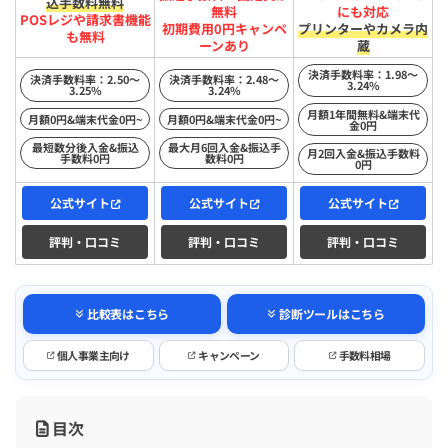
込手数料無料
無料
にも対応
POSレジや請求書機能
初期費用0円キャンペ
プリンターやカメラ内
も無料
ーンあり
蔵
決済手数料率：1.98〜
決済手数料率：2.50〜
決済手数料率：2.48〜
3.24%
3.25%
3.24%
月額1年間無料&端末代
月額0円&端末代金0円~
月額0円&端末代金0円~
金0円
最短数分後入金&振込
最大月6回入金&振込手
月2回入金&振込手数料
手数料0円
数料0円
0円
公式サイト
公式サイト
公式サイト
評判・口コミ
評判・口コミ
評判・口コミ
比較表はこちら
診断ツールはこちら
個人事業主向け
キャンペーン
手数料相場
目次