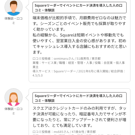
Squareリーダーでイベントにカード決済を導入した人の口
コミ・体験談
端末価格が比較的手頃で、月額費用ゼロなのは魅力で
体験談・口コ
ミ
す。シーズンごとのイベント販売でも採算が取りやす
く助かっています。
私の経験から、Squareは短期イベントや移動先でも
使いやすく、翌営業日入金の安心感があります。初め
てキャッシュレス導入する店舗にもおすすめだと思い
ます。
口コミ投稿者：semimaruさん / 51歳男性 / 東京都
業種：サービス業 / 職種：経営・管理・人事 / 役職：自営業・個人事
業主
導入サービス：Squareリーダー / 2021年8月に導入開始 / 総合評価：
4.5/5.0
Squareリーダーでイベントにカード決済を導入した人の口
コミ・体験談
スクエアはクレジットカードのみの利用ですが、タッ
体験談・口コ
ミ
チ決済が可能になったり、暗証番号入力でサインが不
要になったりと、常にアップデートされて便利さが増
しており、とても満足しています。
口コミ投稿者：ms685さん / 47歳女性 / 東京都