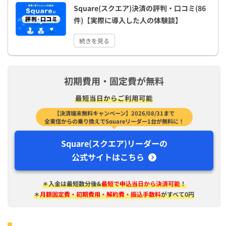
Square(スクエア)決済の評判・口コミ(86
件)【実際に導入した人の体験談】
続きを見る
初期費用・固定費が無料
最短​当日から​ご利用可能
【決済端末無料キャンペーン】2026/08/31まで
全東信からの乗り換えでSquareリーダー1台が無料に！
Square(スクエア)リーダーの
公式サイトはこちら
＊入金は​最短​数分後&
最短で申込当日から決済可能
！
＊
月額固定費・初期費用・解約費・振込手数料
がすべて0円