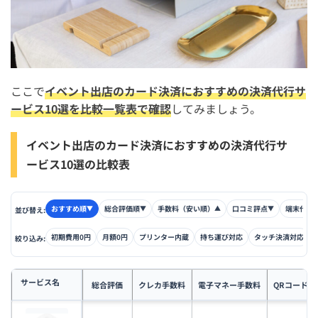
ここで
イベント出店のカード決済におすすめの決済代行サ
ービス10選を比較一覧表で確認
してみましょう。
イベント出店のカード決済におすすめの決済代行サ
ービス10選の比較表
おすすめ順
総合評価順
手数料（安い順）
口コミ評点
端末代金
▼
▼
▲
▼
並び替え:
初期費用0円
月額0円
プリンター内蔵
持ち運び対応
タッチ決済対応
絞り込み:
サービス名
総合評価
クレカ手数料
電子マネー手数料
QRコード手