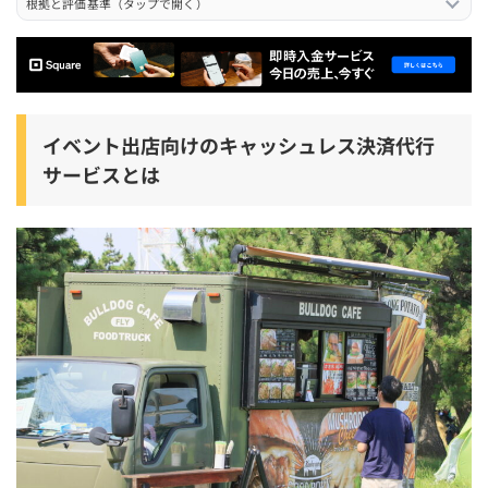
根拠と評価基準（タップで開く）
Airペイ
PAYGATE
楽天ペイターミナル
イベント出店向けのキャッシュレス決済代行
Squareターミナル
サービスとは
STORES決済
Square Tap to Pay
楽天ペイカードリーダー
PayCAS Mobile
USEN PAY
イベント出店におすすめのカード決済代行サービスの総
費用シミュレーション
イベント出店向けのカード決済代行サービスの選び方