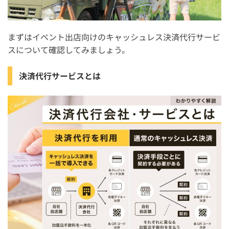
1. 手数料・固定費で選ぶ
2. 持ち運びのしやすさで選ぶ
まずはイベント出店向けのキャッシュレス決済代行サービ
3. キャッシュレス決済の種類で選ぶ
スについて確認してみましょう。
4. 入金サイクルで選ぶ
決済代行サービスとは
イベント出店でカード決済・キャッシュレス決済を導入
するメリット・デメリット
イベント出店でカード決済を導入するメリット
イベント出店でカード決済を導入するデメリット
イベント出店向けのカード決済代行サービスの使い方・
手順
イベント出店向けのカード決済代行サービスを導入する
際の注意点
イベント出店におすすめのカード決済代行サービスに関
するよくある質問