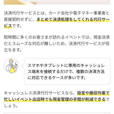
個人でもイベント出店の際にキャッシュレス決済端末をレ
決済代行サービスとは、カード会社や電子マネー事業者と
ンタルできる？
直接契約せずに、
まとめて決済処理をしてくれる代行サー
事前決済にも対応しているイベント向けのカード決済代行
ビス
です。
サービスは？
短時間に多くのお客さまが訪れるイベントでは、現金決済
1日だけ・短期間のイベント出店でもキャッシュレス決済
だとスムーズな対応が難しいため、決済代行サービスが役
を導入できる？
立ちます。
イベント出店でPayPay決済を導入する際の手順は？
スマホやタブレットに専用のキャッシュレ
まとめ：イベント出店のカード決済におすすめの決済代
ス端末を接続するだけで、複数の決済方法
行サービス10選【レンタルできる？】
に対応できるケースが多いです。
キャッシュレス決済代行サービスなら、
設営や撤収作業で
忙しいイベント出店時でも現金管理の手間が削減できる
で
しょう。