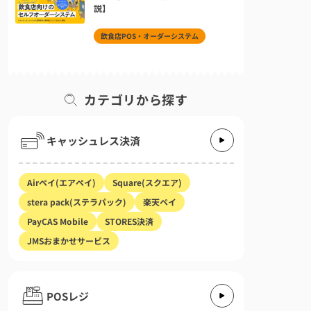
説】
飲食店POS・オーダーシステム
カテゴリから探す
キャッシュレス決済
Airペイ(エアペイ)
Square(スクエア)
stera pack(ステラパック)
楽天ペイ
PayCAS Mobile
STORES決済
JMSおまかせサービス
POSレジ