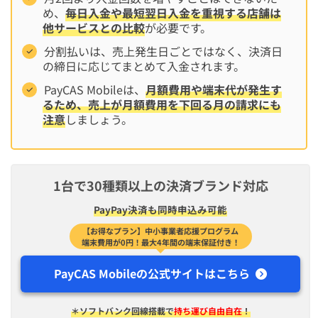
め、
毎日入金や最短翌日入金を重視する店舗は
他サービスとの比較
が必要です。
分割払いは、売上発生日ごとではなく、決済日
の締日に応じてまとめて入金されます。
PayCAS Mobileは、
月額費用や端末代が発生す
るため、売上が月額費用を下回る月の請求にも
注意
しましょう。
1台で30種類以上の決済ブランド対応
PayPay決済も同時申込み可能
【お得なプラン】中小事業者応援プログラム
端末費用が0円！最大4年間の端末保証付き！
PayCAS Mobileの公式サイトはこちら
＊ソフトバンク回線搭載で
持ち運び自由自在
！