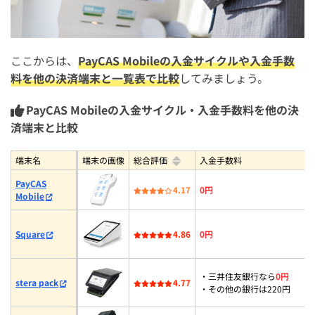
ここからは、
PayCAS Mobileの入金サイクルや入金手数
料を他の決済端末と一覧表で比較
してみましょう。
PayCAS Mobileの入金サイクル・入金手数料を他の決
済端末と比較
端末名
端末の画像
総合評価
入金手数料
PayCAS
4.17
0円
Mobile
Square
4.86
0円
・三井住友銀行なら
0円
stera pack
4.77
・その他の銀行は220円