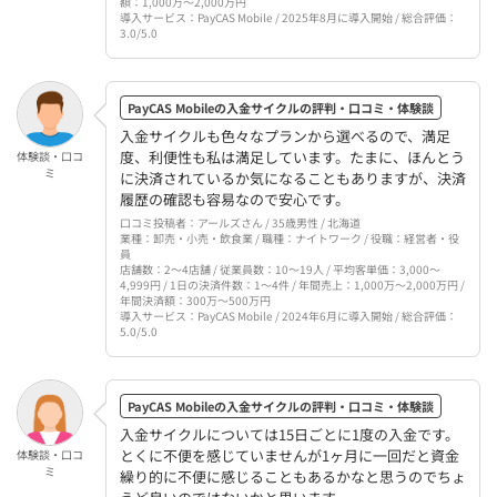
額：1,000万〜2,000万円
導入サービス：PayCAS Mobile / 2025年8月に導入開始 / 総合評価：
3.0/5.0
PayCAS Mobileの入金サイクルの評判・口コミ・体験談
入金サイクルも色々なプランから選べるので、満足
度、利便性も私は満足しています。たまに、ほんとう
体験談・口コ
ミ
に決済されているか気になることもありますが、決済
履歴の確認も容易なので安心です。
口コミ投稿者：アールズさん / 35歳男性 / 北海道
業種：卸売・小売・飲食業 / 職種：ナイトワーク / 役職：経営者・役
員
店舗数：2〜4店舗 / 従業員数：10〜19人 / 平均客単価：3,000〜
4,999円 / 1日の決済件数：1〜4件 / 年間売上：1,000万〜2,000万円 /
年間決済額：300万〜500万円
導入サービス：PayCAS Mobile / 2024年6月に導入開始 / 総合評価：
5.0/5.0
PayCAS Mobileの入金サイクルの評判・口コミ・体験談
入金サイクルについては15日ごとに1度の入金です。
とくに不便を感じていませんが1ヶ月に一回だと資金
体験談・口コ
ミ
繰り的に不便に感じることもあるかなと思うのでちょ