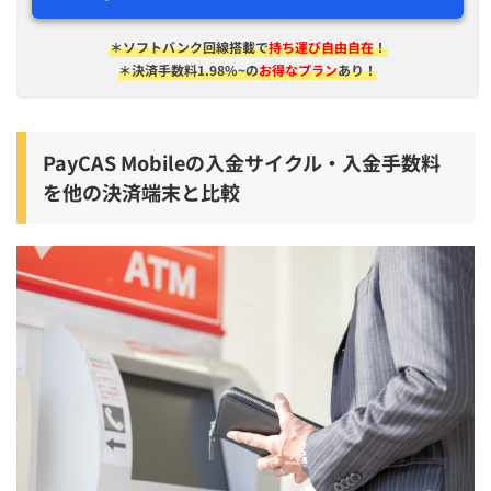
＊ソフトバンク回線搭載で
持ち運び自由自在
！
＊決済手数料1.98%~の
お得なプラン
あり！
PayCAS Mobileの入金サイクル・入金手数料
を他の決済端末と比較