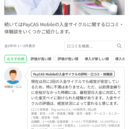
続いてはPayCAS Mobileの入金サイクルに関する口コミ・
体験談をいくつかご紹介します。
全6件中 1〜3件表示
おすすめ順
評価が高い順
評価が低い順
導入が新しい順
導入が古
PayCAS Mobileの入金サイクルの評判・口コミ・体験談
現在は月に2回の入金サイクルでも経営が安定してい
るため、特に不満はありません。ただ、以前資金繰り
体験談・口コ
ミ
に余裕がなかった時期には、最短翌日入金に対応して
いた楽天ペイに助けられた経験があります。入金サイ
クルの評価は、経営状況によって変わると感じます。
口コミ投稿者：flog worksさん / 44歳男性 / 岡山県
業種：卸売・小売・飲食業 / 職種：販売・接客・サービス・モニター
/ 役職：経営者・役員
店舗数：2〜4店舗 / 従業員数：2〜4人 / 平均客単価：10,000円以上 /
1日の決済件数：5〜9件 / 年間売上：3,000万〜5,000万円 / 年間決済