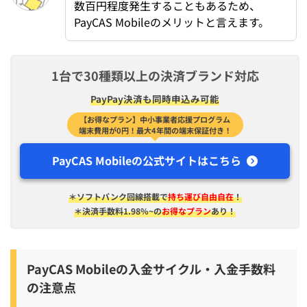
数百円程度発生することもあるため、
PayCAS Mobileのメリットと言えます。
1台で30種類以上の決済ブランド対応
PayPay決済も同時申込み可能
【お得なプラン】中小事業者応援プログラム
端末費用が0円！最大4年間の端末保証付き！
PayCAS Mobileの公式サイトはこちら
＊ソフトバンク回線搭載で
持ち運び自由自在
！
＊決済手数料1.98%~の
お得なプラン
あり！
PayCAS Mobileの入金サイクル・入金手数料
の注意点