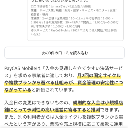
うど良いのではないかと思います。
口コミ投稿者：taharaさん / 42歳女性 / 兵庫県
業種：サービス業 / 職種：販売・接客・サービス・モニター / 役職：
経営者・役員
店舗数：2〜4店舗 / 従業員数：10〜19人 / 平均客単価：1,000〜
2,999円 / 1日の決済件数：20〜49件 / 年間売上：3,000万〜5,000万
円 / 年間決済額：1,000万〜2,000万円
導入サービス：PayCAS Mobile / 2024年11月に導入開始 / 総合評価：
4.0/5.0
次の3件の口コミを読み込む
PayCAS Mobileは「入金の見通しを立てやすい決済サービ
ス」を求める事業者に適しており、
月2回の固定サイクル
や複数プランから選べる仕組みが、資金管理の安定性につ
ながっている
と評価されています。
入金日の変更はできないものの、
規則的な入金は小規模店
舗にとって予測性の高い運営に寄与すると推測
できます。
また、別の利用者からは入金サイクルを複数プランから選
べたという声があり、業態や売上規模に応じて柔軟に運用