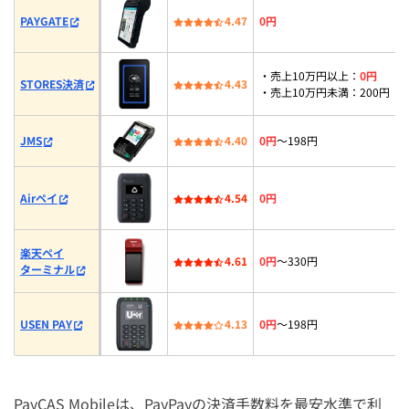
PAYGATE
4.47
0円
・売上10万円以上：
0円
STORES決済
4.43
・売上10万円未満：200円
JMS
4.40
0円
〜198円
Airペイ
4.54
0円
楽天ペイ
4.61
0円
〜330円
ターミナル
USEN PAY
4.13
0円
〜198円
PayCAS Mobileは、PayPayの決済手数料を最安水準で利