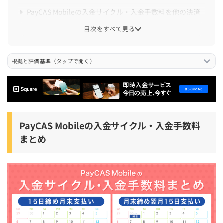
PayCAS Mobileの入金サイクル・入金手数料を他の決済
端末と比較
目次をすべて見る
PayCAS Mobileの入金サイクルに関する口コミ・体験談
根拠と評価基準（タップで開く）
PayCAS Mobileの入金サイクル・入金手数料に関するよ
くある質問
PayCAS Mobileでの入金明細や収納明細書の確認方法は？
PayCAS Mobileの入金手数料以外にかかる費用は？
PayCAS Mobileの入金サイクル・入金手数料
PayCAS Mobileの売上は1円でも入金できる？
まとめ
PayCAS Mobileの入金サイクル・入金手数料は全プラン共
通？
まとめ：PayCAS Mobileの入金サイクル・入金手数料ま
とめ【入金明細の取得方法も解説】