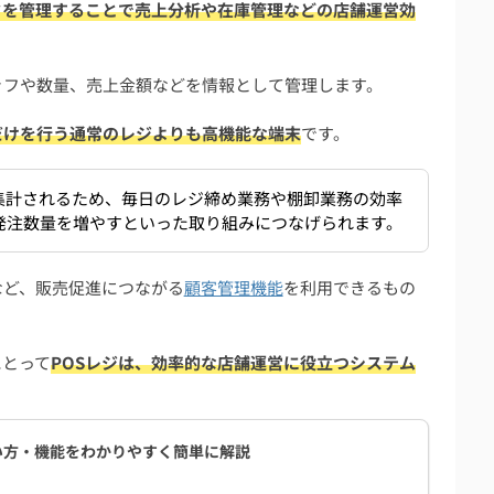
タを管理することで売上分析や在庫管理などの店舗運営効
ッフや数量、売上金額などを情報として管理します。
確認
だけを行う通常のレジよりも高機能な端末
です。
ておく
わけではない
集計されるため、毎日のレジ締め業務や棚卸業務の効率
発注数量を増やすといった取り組みにつなげられます。
など、販売促進につながる
顧客管理機能
を利用できるもの
ップは？
にとって
POSレジは、効率的な店舗運営に役立つシステム
リット【導入費用や選び方も解説】
使い方・機能をわかりやすく簡単に解説