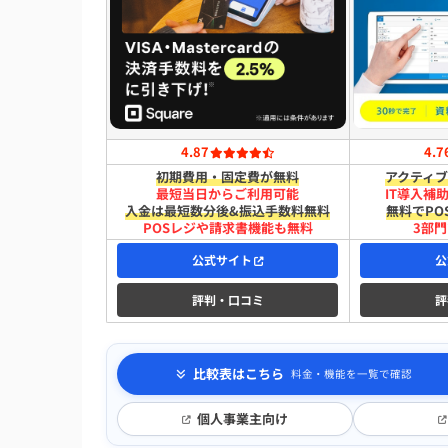
4.87
4.7
初期費用・固定費が無料
アクティブ
最短​当日から​ご利用可能
IT導入補
入金は​最短​数分後&振込手数料無料
無料でPO
POSレジや請求書機能も無料
3部門
公式サイト
公
評判・口コミ
評
比較表はこちら
料金・機能を一覧で確認
個人事業主向け