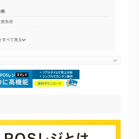
負担
工数負担
ク
をすべて見る
り】
ビスの比較表
？
ビスの比較表
ビスを30秒で簡単診断！
ビス7選