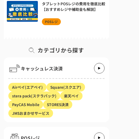
タブレットPOSレジの費用を徹底比較
【おすすめレジや補助金も解説】
POSレジ
カテゴリから探す
キャッシュレス決済
Airペイ(エアペイ)
Square(スクエア)
stera pack(ステラパック)
楽天ペイ
PayCAS Mobile
STORES決済
JMSおまかせサービス
POSレジ