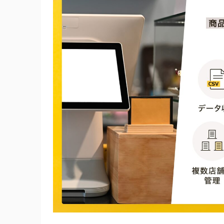
Square POSレジ
スマレジ
Airレジ
stera pack(ステラパック)
POS＋(ポスタス)
ユビレジ
CASHIER
POSレジを導入する際の選び方・比較ポイン
1. POSレジの種類から選ぶ
2. 業種に合った便利機能があるか
3. 導入費用や手数料が適正か
4. キャッシュレス決済の種類が豊富か
5. 補助金に対応しているか