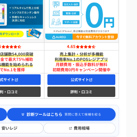
6
4.65
店舗数54,000突破
売上集計・分析が多機能
助金で最大75%補助
利用率No.1のPOSレジアプリ
S機能を始められる
月額費用・振込手数料が無料
でNo.1を獲得
初期費用0円キャンペーン開催中
式サイト
公式サイト
判・口コミ
評判・口コミ
診断ツールはこちら
質問に答えて候補を絞る
安いレジ
費用相場