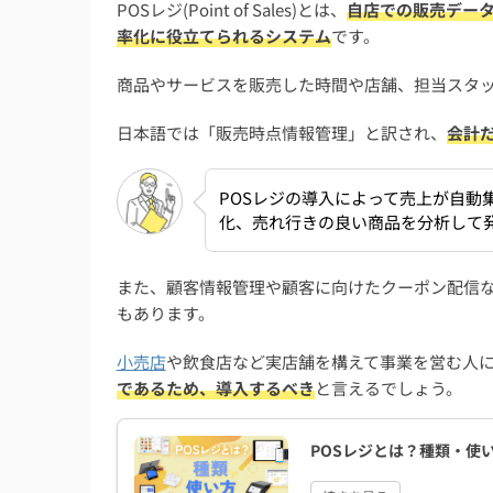
POSレジ(Point of Sales)とは、
自店での販売デー
6. 運営のサポート体制で選ぶ
率化に役立てられるシステム
です。
POSレジを導入する際の注意点
商品やサービスを販売した時間や店舗、担当スタ
ネットワーク切断時のオフライン対応機能を
日本語では「販売時点情報管理」と訳され、
会計
初期費用・ランニングコストの総額を把握し
補助金には条件や期間があり全員利用できる
POSレジの導入によって売上が自動
化、売れ行きの良い商品を分析して
POSレジを導入する際の流れ・手順
POSレジの導入に関するよくある質問
また、顧客情報管理や顧客に向けたクーポン配信
POSレジメーカー人気ランキングのラインナ
もあります。
POSレジとPOSシステムの違いは？
小売店
や飲食店など実店舗を構えて事業を営む人
無料で使える新しいPOSレジのおすすめは？
であるため、導入するべき
と言えるでしょう。
まとめ：POSレジを導入するメリット・デメ
POSレジとは？種類・