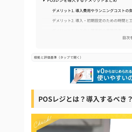
デメリット1. 導入費用やランニングコストの
デメリット2. 導入・初期設定のための時間と
デメリット3. システム障害時の業務停滞リス
目次
デメリット4. 機能過多による複雑性
POSレジの導入費用・固定費の相場【無料あ
根拠と評価基準（タップで開く）
POSレジサービスの導入費用・固定費の相場
周辺機器の導入費用・固定費の相場
POSレジを導入したい店舗におすすめのサー
POSレジとは？導入するべき
POSレジを導入したい店舗におすすめのサー
POSレジに迷った方必見！あなたに最適なサー
POSレジを導入したい店舗におすすめのサー