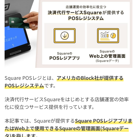
売上の確認
売れ筋商品・人気カテゴリの確認
売上をメールで送信・自動通知
Square POSレジの使い方【顧客管理機能】
顧客情報を登録
顧客情報の活用
Square POSレジとは、
アメリカのBlock社が提供する
Square POSレジの使い方【従業員管理機能】
POSレジシステム
です。
従業員を登録
決済代行サービスSquareをはじめとする店舗運営の効率
アクセス権限を設定
化に役立つサービス提供を行っています。
Square POSレジの使い方【複数店舗管理機能】
本記事では、Squareが提供する
Square POSレジアプリま
店舗を登録
たはWeb上で使用できるSquareの管理画面(Squareデー
各店舗のレポートを確認
タ)を指します
。