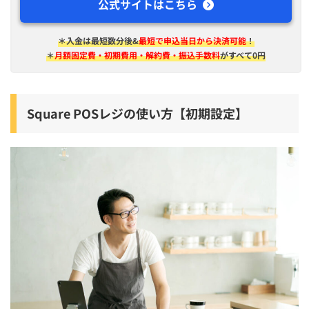
公式サイトはこちら
＊入金は​最短​数分後&
最短で申込当日から決済可能
！
＊
月額固定費・初期費用・解約費・振込手数料
がすべて0円
Square POSレジの使い方【初期設定】