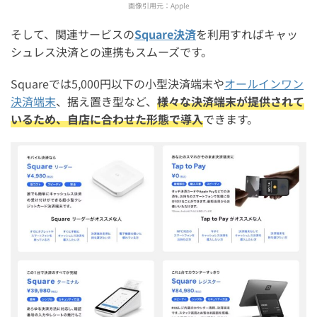
作方法を詳しく解説】
画像引用元：
Apple
そして、関連サービスの
Square決済
を利用すればキャッ
シュレス決済との連携もスムーズです。
Squareでは5,000円以下の小型決済端末や
オールインワン
決済端末
、据え置き型など、
様々な決済端末が提供されて
いるため、自店に合わせた形態で導入
できます。