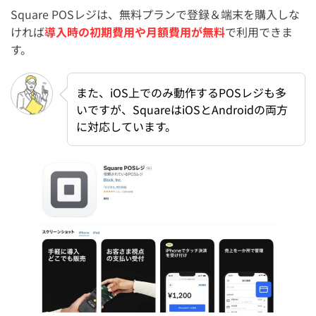
Square POSレジは、無料プランで登録＆端末を購入しな
Square POSレジとあわせて使える便利サービス
ければ
導入時の初期費用や月額費用が無料
で利用できま
す。
Square POSレジはこんな店舗・事業者におすすめ
Square POSレジの導入手順
また、iOS上でのみ動作するPOSレジも多
Square POSレジの使い方に関するよくある質問
いですが、SquareはiOSとAndroidの両方
に対応しています。
Square POSレジアプリはAndroidでも使える？
Square POSレジとSquareリテールPOSレジの違いは？
Square POSレジで現金決済は対応できる？
SquareターミナルでのSquare POSレジの使い方は？
Square POSレジの使い方をまとめた動画はある？
Square POSレジで支払い方法のカスタマイズ設定の使い
方は？
まとめ：Square(スクエア) POSレジの使い方まとめ【操