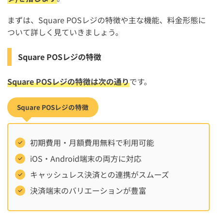
Square POSレジの使い方【会計ソフト連携機能】
まずは、Square POSレジの特徴や主な機能、料金形態に
ついて詳しく見ていきましょう。
freeeと連携
マネーフォワードと連携
Square POSレジの特徴
Square POSレジの使い方は簡単？難しい？【口コミを調
Square POSレジの特徴は次の通り
です。
査】
Square POSレジの操作性・使い方の評判・口コミ
Square POSレジの特徴
Square POSレジの設置や設定のしやすさの評判・口コミ
Square POSレジの耐久性・トラブルの評判・口コミ
初期費用・月額費用無料で利用可能
Square POSレジの管理画面・分析機能の評判・口コミ
iOS・Android端末の両方に対応
キャッシュレス決済との連携がスムーズ
Square POSレジを導入するメリット・デメリット
決済端末のバリエーションが豊富
Square POSレジを導入するメリット
Square POSレジを導入するデメリット