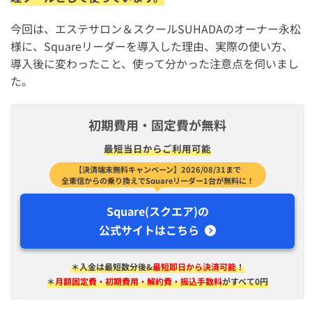
今回は、エステサロン＆スクールSUHADAのオーナー永松
様に、Squareリーダーを導入した理由、実際の使い方、
導入後に変わったこと、使って分かった注意点を伺いまし
た。
初期費用・固定費が無料
最短​当日から​ご利用可能
【決済端末無料キャンペーン】2026/08/31まで
全東信からの乗り換えでSquareリーダー1台が無料に！
Square(スクエア)の
公式サイトはこちら
＊入金は​最短​数分後&
最短即日から決済可能
！
＊
月額固定費・初期費用・解約費・振込手数料
がすべて0円