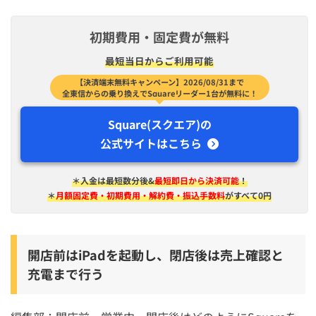
初期費用・固定費が無料
最短​当日から​ご利用可能
【決済端末無料キャンペーン】2026/08/31まで
全東信からの乗り換えでSquareリーダー1台が無料に！
Square(スクエア)の
公式サイトはこちら
＊入金は​最短​数分後&
最短即日から決済可能
！
＊
月額固定費・初期費用・解約費・振込手数料
がすべて0円
開店前はiPadを起動し、閉店後は売上確認と
充電まで行う