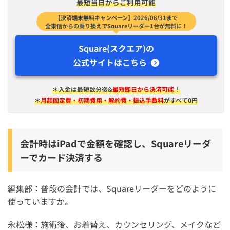
最短​当日から​ご利用可能
【決済端末無料キャンペーン】2026/08/31まで
全東信からの乗り換えでSquareリーダー1台が無料に！
Square(スクエア)の
公式サイトはこちら
＊入金は​最短​数分後&
最短即日から決済可能
！
＊
月額固定費・初期費用・解約費・振込手数料
がすべて0円
会計時はiPadで金額を確認し、Squareリーダ
ーでカード決済する
編集部：普段の会計では、Squareリーダーをどのように
使っていますか。
永松様：施術後、お着替え、カウンセリング、メイクなど