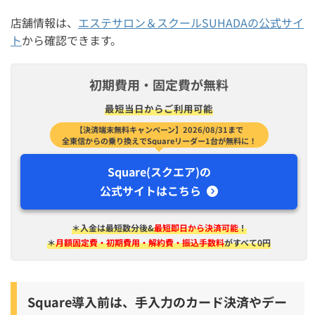
店舗情報は、
エステサロン＆スクールSUHADAの公式サイ
ト
から確認できます。
初期費用・固定費が無料
最短​当日から​ご利用可能
【決済端末無料キャンペーン】2026/08/31まで
全東信からの乗り換えでSquareリーダー1台が無料に！
Square(スクエア)の
公式サイトはこちら
＊入金は​最短​数分後&
最短即日から決済可能
！
＊
月額固定費・初期費用・解約費・振込手数料
がすべて0円
Square導入前は、手入力のカード決済やデー