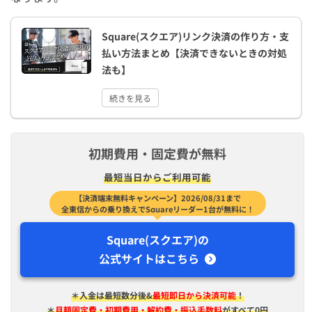
Square(スクエア)リンク決済の作り方・支
払い方法まとめ【決済できないときの対処
法も】
続きを見る
初期費用・固定費が無料
最短​当日から​ご利用可能
【決済端末無料キャンペーン】2026/08/31まで
全東信からの乗り換えでSquareリーダー1台が無料に！
Square(スクエア)の
公式サイトはこちら
＊入金は​最短​数分後&
最短即日から決済可能
！
＊
月額固定費・初期費用・解約費・振込手数料
がすべて0円