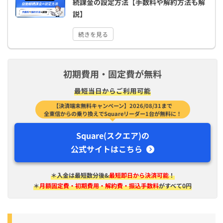
続課金の設定方法【手数料や解約方法も解
説】
続きを見る
初期費用・固定費が無料
最短​当日から​ご利用可能
【決済端末無料キャンペーン】2026/08/31まで
全東信からの乗り換えでSquareリーダー1台が無料に！
Square(スクエア)の
公式サイトはこちら
＊入金は​最短​数分後&
最短即日から決済可能
！
＊
月額固定費・初期費用・解約費・振込手数料
がすべて0円