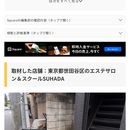
目次をすべて見る
よく使う機能は、決済、予約、月額エステの定期請求
予約管理と顧客管理をSquareに寄せられるのが助かって
Squareの編集部の確認内容（タップで開く）
いる
根拠と評価基準（タップで開く）
会計時間は大きく変わらないが、経理作業は30分から10
分に短縮
スタッフ教育はしやすいが、権限設定では毎回少し考え
る
取材した店舗：東京都世田谷区のエステサロ
端末の反応が悪いときはあるが、決済リンクで対応でき
ン＆スクールSUHADA
る場面もある
使って困った点は、機能拡充による設定画面の複雑さと
サポート対応
Squareが向いている店舗、向いていない可能性がある店
舗
Squareが向いている店舗