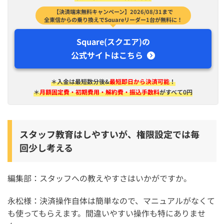
【決済端末無料キャンペーン】2026/08/31まで
全東信からの乗り換えでSquareリーダー1台が無料に！
Square(スクエア)の
公式サイトはこちら
＊入金は​最短​数分後&
最短即日から決済可能
！
＊
月額固定費・初期費用・解約費・振込手数料
がすべて0円
スタッフ教育はしやすいが、権限設定では毎
回少し考える
編集部：スタッフへの教えやすさはいかがですか。
永松様：決済操作自体は簡単なので、マニュアルがなくて
も使ってもらえます。間違いやすい操作も特にありませ