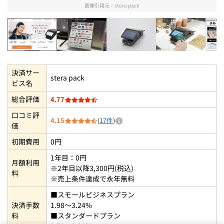
画像引用元：
stera pack
stera pack
stera packの掲示キット【StorePro
stera terminal会員側
stera pack1
決済サー
stera pack
ビス名
総合評価
4.77
口コミ評
4.15
(
17件
)
価
初期費用
0円
1年目：0円
月額利用
※2年目以降3,300円(税込)
料
※売上条件達成で永年無料
■スモールビジネスプラン
決済手数
1.98～3.24%
料
■スタンダードプラン