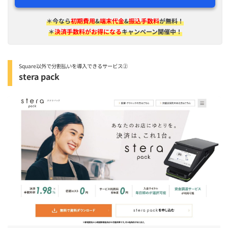
＊今なら
初期費用
&
端末代金
&
振込手数料
が無料！
＊
決済手数料がお得になる
キャンペーン開催中！
Square以外で分割払いを導入できるサービス②
stera pack