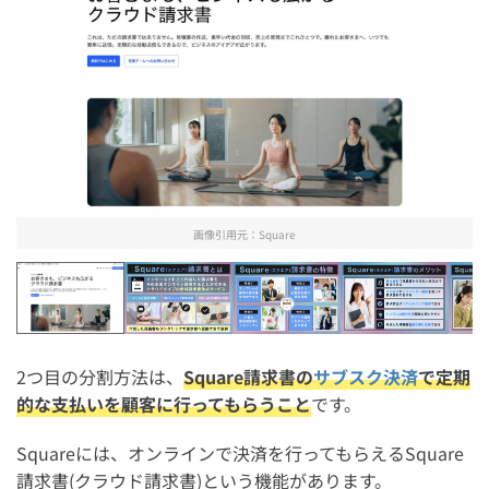
画像引用元：
Square
Square
Square(スクエア)請求書とは
Square(スクエア)請求
Square
2つ目の分割方法は、
Square請求書の
サブスク決済
で定期
的な支払いを顧客に行ってもらうこと
です。
Squareには、オンラインで決済を行ってもらえるSquare
請求書(クラウド請求書)という機能があります。