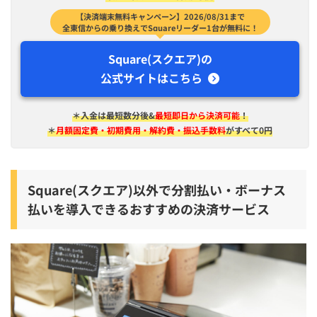
【決済端末無料キャンペーン】2026/08/31まで
全東信からの乗り換えでSquareリーダー1台が無料に！
Square(スクエア)の
公式サイトはこちら
＊入金は​最短​数分後&
最短即日から決済可能
！
＊
月額固定費・初期費用・解約費・振込手数料
がすべて0円
Square(スクエア)以外で分割払い・ボーナス
払いを導入できるおすすめの決済サービス