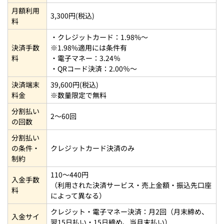
月額利用
3,300円(税込)
料
・クレジットカード：1.98%～
決済手数
※1.98%適用には条件有
料
・電子マネー：3.24％
・QRコード決済：2.00％～
決済端末
39,600円(税込)
料金
※数量限定で無料
分割払い
2～60回
の回数
分割払い
の条件・
クレジットカード決済のみ
制約
110～440円
入金手数
（利用された決済サービス・売上金額・振込先口座
料
によって異なる）
クレジット・電子マネー決済：月2回（月末締め、
入金サイ
翌15日払い・15日締め、当月末払い）