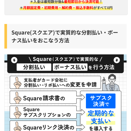
＊入金は​最短​数分後&
最短即日から決済可能
！
＊
月額固定費・初期費用・解約費・振込手数料
がすべて0円
Square(スクエア)で実質的な分割払い・ボー
ナス払いをおこなう方法