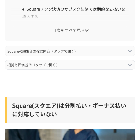
4. Squareリンク決済のサブスク決済で定期的な支払いを
導入する
目次をすべて見る
Square(スクエア)以外で分割払い・ボーナス払いを導入
できるおすすめの決済サービス
PAYGATE
Squareの編集部の確認内容（タップで開く）
stera pack
根拠と評価基準（タップで開く）
JMSおまかせサービス
PayCAS Mobile
Square(スクエア)などの決済端末で分割払いを導入する
Square(スクエア)は分割払い・ボーナス払い
際の注意点
に対応していない
1. 決済方法・決済ブランドによって分割払いできない場合
がある
2. 店舗または顧客に分割手数料がかかる