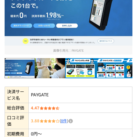
画像引用元：
PAYGATE
PAYGATE
smaregi paygate 05
PAYGATE(ペイゲート)の
PAYGATE
決済サー
PAYGATE
ビス名
総合評価
4.47
口コミ評
3.88
(
8件
)
価
初期費用
0円～