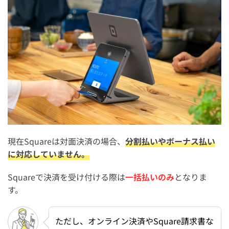
3. 入金サイクルが長くなる場合がある
4. 返金処理が通常の一括払いより複雑になる
Square(スクエア)での分割払い・ボーナス払いに関する
よくある質問
Squareの決済方法と支払回数の一覧は？
Squareで身に覚えがない請求があったときの対処法は？
エアペイ・エアレジ・Stripe・スマレジ・ストアーズは分
割払いに対応している？
現在Squareは対面決済の場合、
分割払いやボーナス払い
まとめ：Square(スクエア)は分割払い・ボーナス払いに
に対応していません。
対応している？【注意点も解説】
Squareで決済を受け付ける際は
一括払いのみ
となりま
す。
ただし、オンライン決済やSquare請求書な