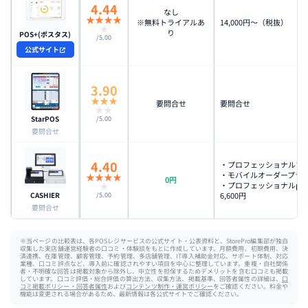
4.44
なし
★
★
★
★
※無料トライアルあ
14,000円〜（税抜）
★
り
POS+(ポスタス)
/5.00
公式サイト
3.90
★
★
★
要問合せ
要問合せ
★
★
StarPOS
/5.00
要問合せ
4.40
・プロフェッショナルプラン
・モバイルオーダープラン：
★
★
★
★
0円
★
・プロフェッショナルpri
CASHIER
6,600円
/5.00
要問合せ
※当ページの比較表は、各POSレジサービスの公式サイト・公表資料と、StorePro編集部が独自
収集した実店舗運営経験者の口コミ・体験談をもとに作成しています。月額費用、初期費用、決
済連携、在庫管理、顧客管理、予約管理、多店舗管理、IT導入補助金対応、サポート体制、対応
業種、口コミ評点など、導入前に確認されやすい項目を中心に整理しています。重複・自社関係
者・不明確な回答は掲載対象から除外し、中立性を担保するためデメリットを含む口コミも掲載
しています。口コミ評価・総合評価の算出方法、収集方法、掲載基準、回答者属性の詳細は、
口
コミ掲載ポリシー・回答者属性
および
コンテンツ制作・運営ポリシー
をご確認ください。料金や
機能は変更される場合があるため、最新情報は各公式サイトでご確認ください。