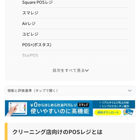
Square POSレジ
スマレジ
Airレジ
ユビレジ
POS+(ポスタス)
StarPOS
CASHIER POS
目次をすべて見る
クリーニング店向けのPOSレジの選び方
根拠と評価基準（タップで開く）
預かり票(引換券)を自動発行できるPOSかどうか
タグ番号の自動発番とバーコード管理に対応しているか
シミ抜き・ボタン修理などの細かい追加料金を1タップで
入力可能か
クリーニング店向けのPOSレジとは
電話番号検索・履歴参照・会員割引などの顧客管理機能が
あるか