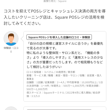
画像引用元：
Square
コストを抑えてPOSレジとキャッシュレス決済の両方を導
入したいクリーニング店は、Square POSレジの活用を検
討してみてください。
Square POSレジを導入した店舗の口コミ・体験談
「自分の店の規模と運営スタイルに合うか」を最優先
で見るのが大事です。
体験談・口コ
ミ
特に私のような整体院・サロン系だと、「機能の多
さ」より「導入のしやすさ」と「運用ストレスの少な
さ」の方が重要だったりします。ので相見積もりなど
して検討したほうがいい
口コミ投稿者：コバさん / 38歳男性 / 東京都
業種：サービス業 / 職種：美容・理容・サロン / 役職：自営業・個人
事業主
店舗数：1店舗 / 従業員数：2〜4人 / 平均客単価：10,000円以上 / 1日
の決済件数：1〜4件 / 年間売上：500万〜1,000万円 / 年間決済額：
500万〜1,000万円
導入サービス：Squareターミナル / 2022年4月に導入開始 / 総合評
価：3.5/5.0