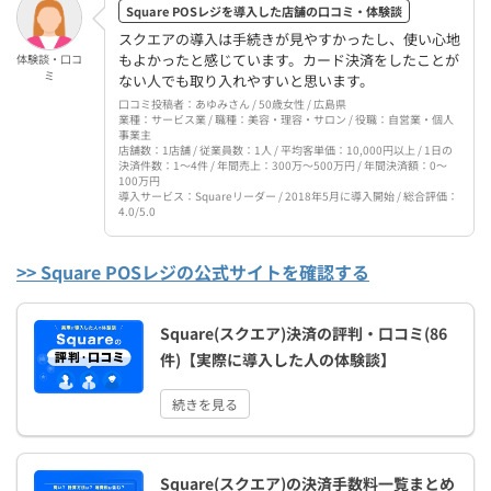
Square POSレジを導入した店舗の口コミ・体験談
スクエアの導入は手続きが見やすかったし、使い心地
もよかったと感じています。カード決済をしたことが
体験談・口コ
ミ
ない人でも取り入れやすいと思います。
口コミ投稿者：あゆみさん / 50歳女性 / 広島県
業種：サービス業 / 職種：美容・理容・サロン / 役職：自営業・個人
事業主
店舗数：1店舗 / 従業員数：1人 / 平均客単価：10,000円以上 / 1日の
決済件数：1〜4件 / 年間売上：300万〜500万円 / 年間決済額：0〜
100万円
導入サービス：Squareリーダー / 2018年5月に導入開始 / 総合評価：
4.0/5.0
>> Square POSレジの公式サイトを確認する
Square(スクエア)決済の評判・口コミ(86
件)【実際に導入した人の体験談】
続きを見る
Square(スクエア)の決済手数料一覧まとめ