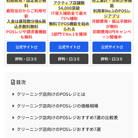
初期費用・固定費が無
売上集計・分析が多機
アクティブ店舗数
料
能
54,000突破
最短​当日から​ご利用可
利用率No.1のPOSレ
IT導入補助金で最大
能
ジアプリ
75%補助
入金は​最短​数分後&振
月額費用・振込手数料
無料でPOS機能を始め
込手数料無料
が無料
られる
POSレジや請求書機能
初期費用0円キャンペ
3部門でNo.1を獲得
も無料
ーン開催中
公式サイト
公式サイト
公式サイト
評判・口コミ
評判・口コミ
評判・口コミ
目次
クリーニング店向けのPOSレジとは
クリーニング店向けのPOSレジの価格相場
クリーニング店向けのPOSレジおすすめ7選の比較表
クリーニング店向けのPOSレジおすすめ7選