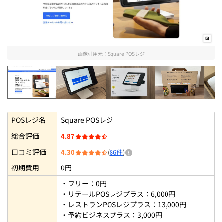
画像引用元：
Square POSレジ
Square POSレジ
Squareスタンドの会計完了画面を確認【
Squareスタンドの外箱を
Square
POSレジ名
Square POSレジ
総合評価
4.87
口コミ評価
4.30
(
86件
)
初期費用
0円
・フリー：0円
・リテールPOSレジプラス：6,000円
・レストランPOSレジプラス：13,000円
・予約ビジネスプラス：3,000円