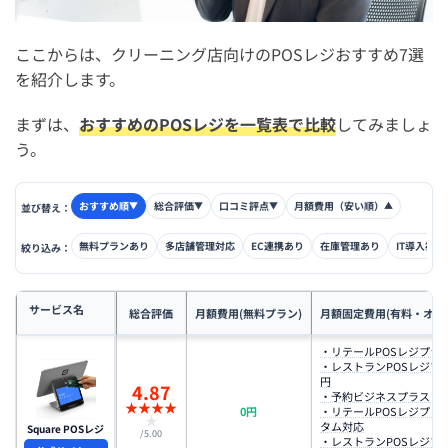
ここからは、クリーニング店向けのPOSレジおすすめ7選
を紹介します。
まずは、
おすすめのPOSレジを一覧表で比較
してみましょ
う。
おすすめ順
総合評価
口コミ評点
月額費用（安い順）
▼
▼
▼
▲
並び替え：
無料プランあり
多店舗管理対応
EC連携あり
在庫管理あり
IT導入補助
絞り込み：
サービス名
総合評価
月額費用(無料プラン)
月額固定費用(有料・オプ
・リテールPOSレジプラス：
・レストランPOSレジプラス
円
4.87
・予約ビジネスプラス：3,
★
★
★
★
0円
・リテールPOSレジプレ
★
タム対応
Square POSレジ
/5.00
・レストランPOSレジプ