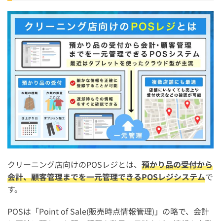
アイテム別・曜日別の高度な分析レポート機能があるか
クリーニング店向けのPOSレジを導入するメリット・デ
メリット
クリーニング店向けのPOSレジを導入するメリット
クリーニング店向けのPOSレジを導入するデメリット
クリーニング店向けのPOSレジを導入する際の注意点
紙の預かり票からのデータ移行に伴う一時的な負荷とリス
ク
インボイス制度や個人情報保護法への最新の法的対応
クリーニング店向けのPOSレジとは、
預かり品の受付から
周辺機器(スキャナー・プリンター)の耐久性とメンテナン
会計、顧客管理までを一元管理できるPOSレジシステム
で
ス性
す。
電波干渉や死角を排除した通信環境の構築
POSは「Point of Sale(販売時点情報管理)」の略で、会計