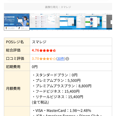
画像引用元：
スマレジ
スマレジ
スマレジの会計画面を確認【StorePr
スマレジの会計画面を確認【
スマレジの決
POSレジ名
スマレジ
総合評価
4.76
口コミ評価
3.70
(
30件
)
初期費用
0円
・スタンダードプラン：0円
・プレミアムプラン：5,500円
・プレミアムプラスプラン：8,800円
月額費用
・フードビジネス：15,400円
・リテールビジネス：15,400円
(全て税込)
・VISA・MasterCard：1.98～2.48%
・JCB・American Express・Diners Club・