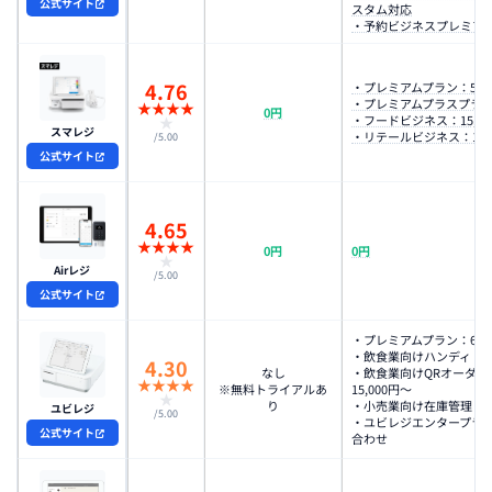
公式サイト
スタム対応
・予約ビジネスプレミアム：
4.76
・プレミアムプラン：5,50
・プレミアムプラスプラン：
★
★
★
★
0円
・フードビジネス：15,40
★
スマレジ
・リテールビジネス：15,4
/5.00
公式サイト
4.65
★
★
★
★
0円
0円
★
Airレジ
/5.00
公式サイト
・プレミアムプラン：6,9
・飲食業向けハンディ：8,
4.30
なし
・飲食業向けQRオーダー
★
★
★
★
※無料トライアルあ
15,000円〜
★
り
・小売業向け在庫管理：11
ユビレジ
/5.00
・ユビレジエンタープラ
公式サイト
合わせ