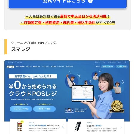
公式サイトはこちら
＊入金は​最短​数分後&
最短で申込当日から決済可能
！
＊
月額固定費・初期費用・解約費・振込手数料
がすべて0円
クリーニング店向けのPOSレジ②
スマレジ