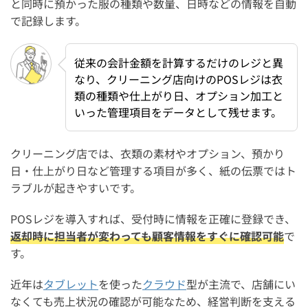
クリーニング店向けのPOSレジを導入するまでの流れ
と同時に預かった服の種類や数量、日時などの情報を自動
で記録します。
1. 自店に必要な機能を整理する
2. 導入するPOSレジを選定する
従来の会計金額を計算するだけのレジと異
3. アプリのインストールと初期設定を行う
なり、クリーニング店向けのPOSレジは衣
類の種類や仕上がり日、オプション加工と
4. スタッフ研修とマニュアル作成
いった管理項目をデータとして残せます。
クリーニング店向けのPOSレジに関するよくある質問
クリーニング店向けのレジを中古で購入するのは危険？
クリーニング店では、衣類の素材やオプション、預かり
日・仕上がり日など管理する項目が多く、紙の伝票ではト
レジアプリにも対応しているクリーニング店向けPOSレジ
ラブルが起きやすいです。
は？
クリーニング管理システムを搭載したおすすめのレジは？
POSレジを導入すれば、受付時に情報を正確に登録でき、
返却時に担当者が変わっても顧客情報をすぐに確認可能
で
クリーニング店向けのレジメーカーで有名な企業は？
す。
まとめ：クリーニング店向けのPOSレジおすすめ7選【価
近年は
タブレット
を使った
クラウド
型が主流で、店舗にい
格相場やアプリ対応も解説】
なくても売上状況の確認が可能なため、経営判断を支える