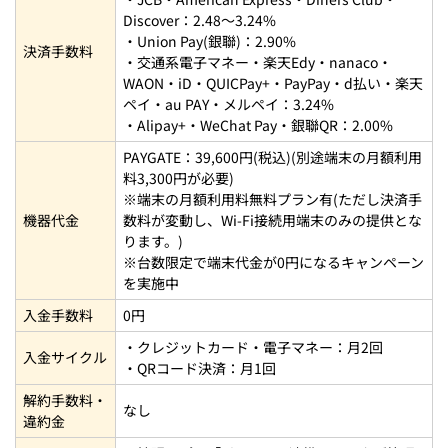
Discover：2.48～3.24%
・Union Pay(銀聯)：2.90%
決済手数料
・交通系電子マネー・楽天Edy・nanaco・
WAON・iD・QUICPay+・PayPay・d払い・楽天
ペイ・au PAY・メルペイ：3.24%
・Alipay+・WeChat Pay・銀聯QR：2.00%
PAYGATE：39,600円(税込)(別途端末の月額利用
料3,300円が必要)
※端末の月額利用料無料プラン有(ただし決済手
機器代金
数料が変動し、Wi-Fi接続用端末のみの提供とな
ります。)
※台数限定で端末代金が0円になるキャンペーン
を実施中
入金手数料
0円
・クレジットカード・電子マネー：月2回
入金サイクル
・QRコード決済：月1回
解約手数料・
なし
違約金