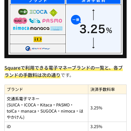
決済ブランドごとの審査期間を踏まえ開業日に間に合うよ
うに申請する
交通系ICはSquareからの払い戻しができない
iD・QUICPayなどタッチ決済の返金手順と処理画面の見方
を確認しておく
JCBの審査に落ちるとQUICPay決済は受け付けできない
Square(スクエア)の電子マネー決済に関する口コミ・体
Squareで利用できる電子マネーブランドの一覧と、各ブ
験談
ランドの手数料は次の通り
です。
Square(スクエア)で電子マネー決済に関するよくある質
問
ブランド
決済手数料率
Squareの電子マネー決済の有効化状況の確認方法は？
交通系電子マネー
(SUICA・ICOCA・Kitaca・PASMO・
3.25%
Squareの電子マネーブランドの有効化にかかる期間はどの
toICa・manaca・SUGOCA・nimoca・は
くらい？
やかけん)
Square(スクエア)で電子マネー決済が使えない時の対処法
iD
3.25%