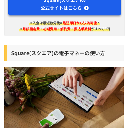
公式サイトはこちら
＊入金は​最短​数分後&
最短即日から決済可能
！
＊
月額固定費・初期費用・解約費・振込手数料
がすべて0円
Square(スクエア)の電子マネーの使い方