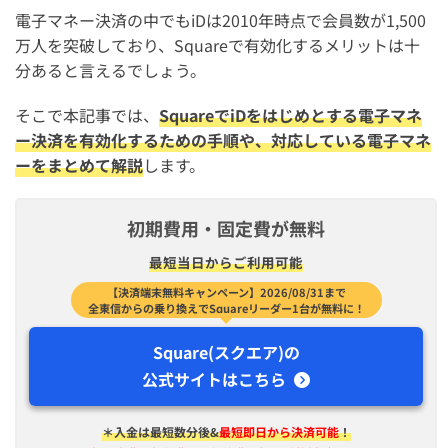
電子マネー決済の中でもiDは2010年時点で会員数が1,500
万人を突破しており、Squareで有効化するメリットは十
分あると言えるでしょう。
そこで本記事では、
SquareでiDをはじめとする電子マネ
ー決済を有効化するための手順や、対応している電子マネ
ーをまとめて解説
します。
初期費用・固定費が無料
最短​当日から​ご利用可能
【決済端末無料キャンペーン】2026/08/31まで
全東信からの乗り換えでSquareリーダー1台が無料に！
Square(スクエア)の
公式サイトはこちら
＊入金は​最短​数分後&
最短即日から決済可能
！