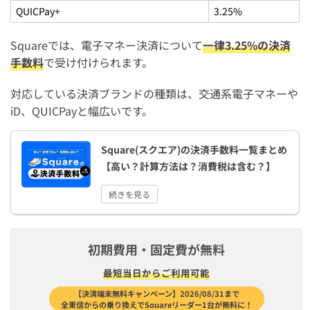
は？
QUICPay+
3.25%
Squareで「非対応の端末です」と表示された時の対処法
は？
Squareでは、電子マネー決済について
一律3.25%の決済
手数料
で受け付けられます。
Square(スクエア)の電子マネー決済の手数料は高い？他サ
ービスと比較
対応している決済ブランドの種類は、交通系電子マネーや
iD、QUICPayと幅広いです。
まとめ：Square(スクエア)の対応電子マネーまとめ【有
効化・使い方・設定方法も解説】
Square(スクエア)の決済手数料一覧まとめ
【高い？計算方法は？消費税は含む？】
続きを見る
初期費用・固定費が無料
最短​当日から​ご利用可能
【決済端末無料キャンペーン】2026/08/31まで
全東信からの乗り換えでSquareリーダー1台が無料に！