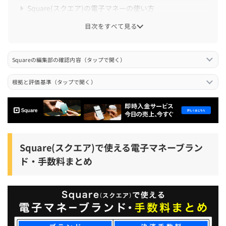
Square(スクエア)の電子マネーの使い方
電子マネーの決済手順
目次をすべて見る
電子マネー(交通系IC)の残高の確認手順
Squareの編集部の確認内容（タップで開く）
電子マネーの決済履歴の確認方法
電子マネー決済の払い戻し手順
根拠と評価基準（タップで開く）
Square(スクエア)で電子マネー決済を導入するメリッ
ト・デメリット
Square(スクエア)で電子マネー決済を導入するメリット
Square(スクエア)で使える電子マネーブラン
Square(スクエア)で電子マネー決済を導入するデメリット
ド・手数料まとめ
Square(スクエア)で電子マネー決済を導入する際の注意
点
利用できる電子マネーブランドと使えないブランドを事前
に確認しておく