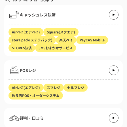
キャッシュレス決済
Airペイ(エアペイ)
Square(スクエア)
stera pack(ステラパック)
楽天ペイ
PayCAS Mobile
STORES決済
JMSおまかせサービス
POSレジ
Airレジ(エアレジ)
スマレジ
セルフレジ
飲食店POS・オーダーシステム
評判・口コミ