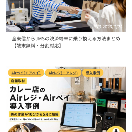
2026/7/24
全東信からJMSの決済端末に乗り換える方法まとめ
【端末無料・分割対応】
Airペイ(エアペイ)
Airレジ(エアレジ)
導入事例