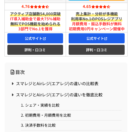
4.76
4.65
アクティブ店舗数54,000突破
売上集計・分析が多機能
IT導入補助金で最大75%補助
利用率No.1のPOSレジアプリ
無料でPOS機能を始められる
月額費用・振込手数料が無料
3部門でNo.1を獲得
初期費用0円キャンペーン開催中
公式サイト
公式サイト
評判・口コミ
評判・口コミ
目次
スマレジとAirレジ(エアレジ)の違いの比較表
スマレジとAirレジ(エアレジ)の違いを徹底比較
1. シェア・実績を比較
2. 初期費用・月額費用を比較
3. 決済手数料を比較