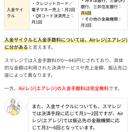
・みずほ銀行、三菱UFJ
・クレジットカード／
銀行、三井住友銀行：
入金サイ
電子マネー売上：月2回
月6回
クル
・QRコード決済売上：
・その他の金融機関：
月1回
月3回
入金サイクルと入金手数料については、Airレジ(エアレジ)
に分がある
と言えます。
スマレジでは入金手数料が0～440円とされており、具体
的な金額は利用された決済サービスや売上金額、振込先口
座によって異なります。
一方、
Airレジ(エアレジ)の入金手数料は完全無料
です。
また、入金サイクルについても、スマレジ
では決済手段に応じて月1～2回ですが、Air
レジ(エアレジ)では振込先の金融機関に応
じて月3～6回となっています。