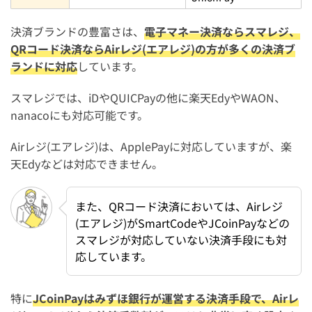
決済ブランドの豊富さは、
電子マネー決済ならスマレジ、
QRコード決済ならAirレジ(エアレジ)の方が多くの決済ブ
ランドに対応
しています。
スマレジでは、iDやQUICPayの他に楽天EdyやWAON、
nanacoにも対応可能です。
Airレジ(エアレジ)は、ApplePayに対応していますが、楽
天Edyなどは対応できません。
また、QRコード決済においては、Airレジ
(エアレジ)がSmartCodeやJCoinPayなどの
スマレジが対応していない決済手段にも対
応しています。
特に
JCoinPayはみずほ銀行が運営する決済手段で、Airレ