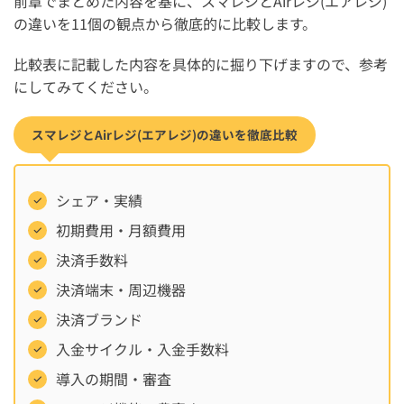
前章でまとめた内容を基に、スマレジとAirレジ(エアレジ)
の違いを11個の観点から徹底的に比較します。
比較表に記載した内容を具体的に掘り下げますので、参考
にしてみてください。
スマレジとAirレジ(エアレジ)の違いを徹底比較
シェア・実績
初期費用・月額費用
決済手数料
決済端末・周辺機器
決済ブランド
入金サイクル・入金手数料
導入の期間・審査