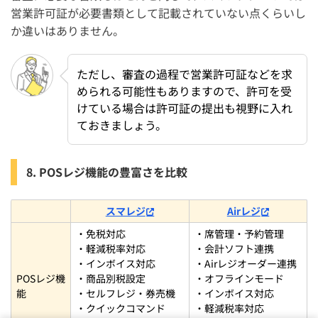
営業許可証が必要書類として記載されていない点くらいし
か違いはありません。
ただし、審査の過程で営業許可証などを求
められる可能性もありますので、許可を受
けている場合は許可証の提出も視野に入れ
ておきましょう。
8. POSレジ機能の豊富さを比較
スマレジ
Airレジ
・免税対応
・席管理・予約管理
・軽減税率対応
・会計ソフト連携
・インボイス対応
・Airレジオーダー連携
POSレジ機
・商品別税設定
・オフラインモード
能
・セルフレジ・券売機
・インボイス対応
・クイックコマンド
・軽減税率対応