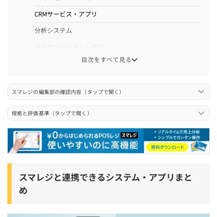
CRMサービス・アプリ
分析システム
その他のシステム・アプリ
目次をすべて見る
スマレジと外部システムを連携するメリット・デメリッ
ト
スマレジの編集部の確認内容（タップで開く）
スマレジと外部システムを連携するメリット
根拠と評価基準（タップで開く）
スマレジと外部システムを連携するデメリット
スマレジと外部システムを連携する際の注意点
スマレジAPIではなくプラットフォームAPIで連携する
連携システム・アプリの月額料金・導入費用に注意
スマレジと連携できるシステム・アプリまと
税区分・軽減税率・内外税は統一する
め
スマレジの外部システムとの連携機能に関する口コミ・