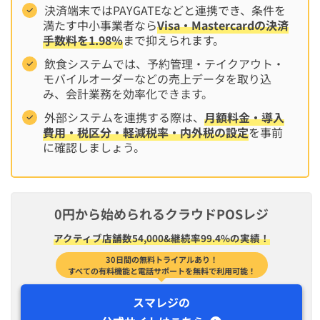
決済端末ではPAYGATEなどと連携でき、条件を
満たす中小事業者なら
Visa・Mastercardの決済
手数料を1.98％
まで抑えられます。
飲食システムでは、予約管理・テイクアウト・
モバイルオーダーなどの売上データを取り込
み、会計業務を効率化できます。
外部システムを連携する際は、
月額料金・導入
費用・税区分・軽減税率・内外税の設定
を事前
に確認しましょう。
0円から始められるクラウドPOSレジ
アクティブ店舗数54,000&継続率99.4%の実績！
30日間の無料トライアルあり！
すべての有料機能と電話サポートを無料で利用可能！
スマレジの