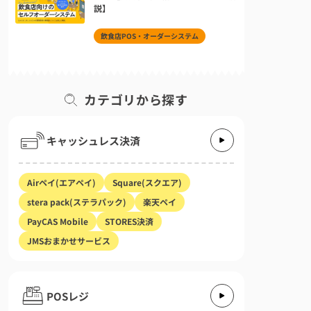
説】
飲食店POS・オーダーシステム
カテゴリから探す
キャッシュレス決済
Airペイ(エアペイ)
Square(スクエア)
stera pack(ステラパック)
楽天ペイ
PayCAS Mobile
STORES決済
JMSおまかせサービス
POSレジ