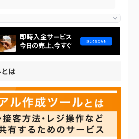
の選び方
・写真マニュアルを作れるか
ルとは
閲覧・学習できるか
が一元管理できるか
リット・デメリット
リット
メリット
順・流れ