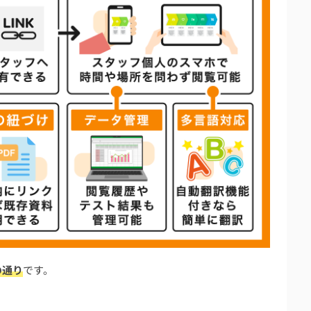
の通り
です。