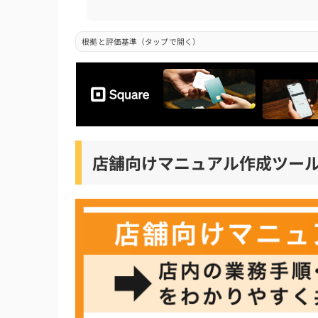
iTutor
tebiki現場教育
根拠と評価基準（タップで開く）
店舗向けマニュアル作成ツールを導入する際
スマホやタブレットで現場から直感的に動画
AIによる自動マニュアル作成機能があるか
Google等の無料ツールと連携できるか
店舗向けマニュアル作成ツー
アルバイトやパートが個人のスマホで手軽に
従業員の閲覧状況やテスト結果を店長や本部
店舗向けマニュアル作成ツールを導入するメ
店舗向けマニュアル作成ツールを導入するメ
店舗向けマニュアル作成ツールを導入するデ
店舗向けマニュアル作成ツールを導入する手