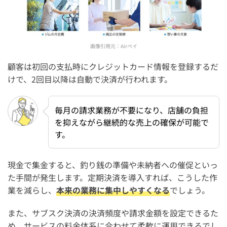
画像引用元：
Airペイ
顧客は初回の支払時にクレジットカード情報を登録するだ
けで、2回目以降は自動で決済が行われます。
毎月の請求業務が不要になり、店舗の負担
を抑えながら継続的な売上の確保が可能で
す。
現金で集金すると、釣り銭の準備や未納者への催促といっ
た手間が発生します。定期決済を導入すれば、こうした作
業を減らし、
本来の業務に集中しやすくなる
でしょう。
また、サブスク決済の決済頻度や請求金額を設定できるた
め、サービスの料金体系に合わせて柔軟に運用できるでし