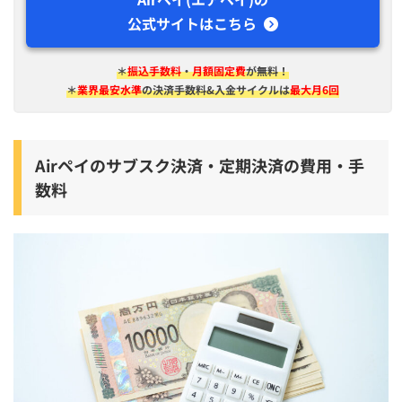
公式サイトはこちら
＊
振込手数料
・
月額固定費
が無料！
＊
業界最安水準
の決済手数料&入金サイクルは
最大月6回
Airペイのサブスク決済・定期決済の費用・手
数料