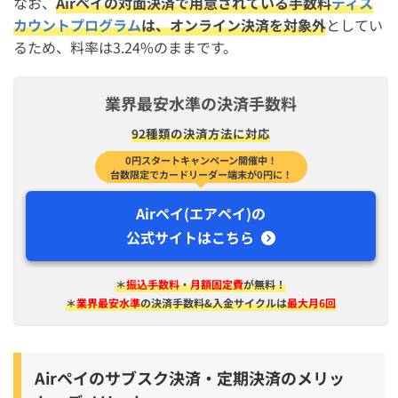
なお、
Airペイの対面決済で用意されている手数料
ディス
カウントプログラム
は、オンライン決済を対象外
としてい
るため、料率は3.24%のままです。
業界最安水準の決済手数料
92種類の決済方法に対応
0円スタートキャンペーン開催中！
台数限定でカードリーダー端末が0円に！
Airペイ(エアペイ)の
公式サイトはこちら
＊
振込手数料
・
月額固定費
が無料！
＊
業界最安水準
の決済手数料&入金サイクルは
最大月6回
Airペイのサブスク決済・定期決済のメリッ