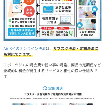
2. 加盟店審査を受ける
3. 管理画面から決済リンクを作成する
Airペイのオンライン決済を導入した店舗の口コミ・体験
談
Airペイのサブスク決済・定期決済に関するよくある質問
Airペイのサブスク決済・定期決済を解約する方法は？
Airペイのオンライン決済
は、
サブスク決済・定期決済に
Airペイのオンライン決済はいつから提供が開始された？
も対応できます。
Airペイのサブスク決済を支払うにはリクルートIDが必
スポーツジムの月会費や習い事の月謝、商品の定期便など
須？
継続的に料金が発生するサービスと相性の良い仕組みで
Airペイのサブスク決済・定期決済の売上の入金サイクル
す。
は？
まとめ：Airペイ(エアペイ)のサブスク決済・定期決済の
やり方【手数料や使い方も解説】