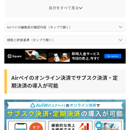
3. 顧客がリンクから支払う
目次をすべて見る
Airペイのサブスク決済・定期決済を導入する際の注意点
店頭端末だけでは定期決済できない
Airペイの編集部の確認内容（タップで開く）
定期決済はクレジットカード決済に限られる
根拠と評価基準（タップで開く）
一時停止・休会機能がない前提で運用を組む
初回の決済では3Dセキュアの本人認証が発生する可能性が
ある
特定継続的役務との関係を必ず確認する
Airペイのオンライン決済でサブスク決済・定
決済リンク送信は事前同意を取って行う
期決済の導入が可能
Airペイのサブスク決済・定期決済はこんな店舗・事業者
におすすめ
Airペイのサブスク決済・定期決済を導入するまでの手順
1. Airペイに申し込む