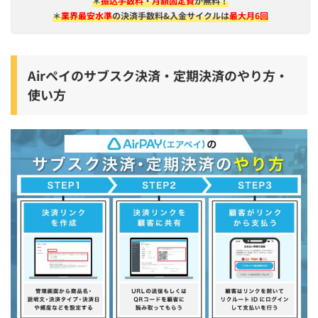
＊
振込手数料
・
月額固定費
が無料！
＊
業界最安水準
の決済手数料&入金サイクルは
最大月6回
Airペイのサブスク決済・定期決済のやり方・
使い方