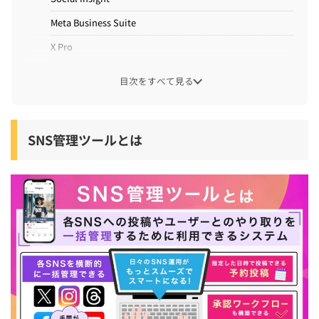
Meta Business Suite
X Pro
SNS管理ツールを導入する際の選び方
目次をすべて見る
InstagramやXなど複数SNSの同時投稿や予約投稿に対応し
ているか
SNS管理ツールとは
アプリやPCからの一括投稿に対応しているか
エクセル・スプレッドシート連携機能でスケジュール管理
できるか
ハッシュタグやフォロワー属性を視覚的に把握できる分析
機能があるか
現場スタッフと管理者が安全に投稿できる権限設定機能が
あるか
SNS管理ツールを導入するメリット・デメリット