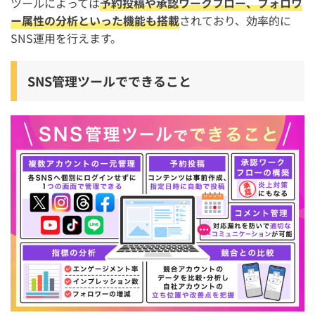
ツールによっては
予約投稿や承認ワークフロー、フォロワ
は可能？
ー属性の分析といった機能も搭載
されており、効率的に
店舗集客において、現在一番バズりやすい・注力すべき
SNS運用を行えます。
SNSは？
SNS管理ツールでできること
まとめ：SNS管理ツールおすすめ6選【無料・個人向けア
プリあり】