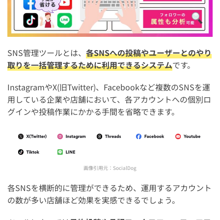
SNS管理ツールを導入するメリット
SNS管理ツールを導入するデメリット
SNS管理ツールを導入する手順・流れ
SNS管理ツールとは、
各SNSへの投稿やユーザーとのやり
1. 導入するSNS管理ツールを選定する
取りを一括管理するために利用できるシステム
です。
2. アカウント作成
InstagramやX(旧Twitter)、Facebookなど複数のSNSを運
3. SNSアカウントと連携する
用している企業や店舗において、各アカウントへの個別ロ
グインや投稿作業にかかる手間を省略できます。
4. 運用開始・効果検証
SNS管理ツールに関するよくある質問
個人でも無料で導入できるおすすめのSNS管理ツールは？
画像引用元：
SocialDog
法人や仕事におすすめのSNS管理ツールは？
各SNSを横断的に管理ができるため、運用するアカウント
無料の公式ツールと有料ツールの機能の違いは？投資価値
の数が多い店舗ほど効果を実感できるでしょう。
はある？
複数のアカウントを一つのツール画面で一元管理すること