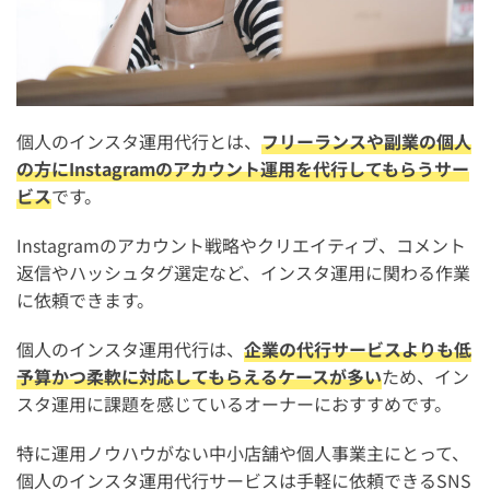
代理店では月額10万円以上が主流だがチームで運用
個人は安価だが一人ですべて対応するため限界もある
コストだけでなく成果や安心感とのバランスで判断するの
がおすすめ
個人のインスタ運用代行とは、
フリーランスや副業の個人
の方にInstagramのアカウント運用を代行してもらうサー
インスタ代行を依頼するなら「StorePro Assist」がおす
ビス
です。
すめ
飲食店特化のInstagram運用代行を月額10万円〜提供（初
Instagramのアカウント戦略やクリエイティブ、コメント
期費用無料）
返信やハッシュタグ選定など、インスタ運用に関わる作業
に依頼できます。
個人依頼にはない充実サポート
StorePro Assistと個人依頼の違い
個人のインスタ運用代行は、
企業の代行サービスよりも低
予算かつ柔軟に対応してもらえるケースが多い
ため、イン
個人のインスタ運用代行の料金相場に関するよくある質
スタ運用に課題を感じているオーナーにおすすめです。
問
特に運用ノウハウがない中小店舗や個人事業主にとって、
個人のインスタ運用代行をココナラで依頼しても大丈夫？
個人のインスタ運用代行サービスは手軽に依頼できるSNS