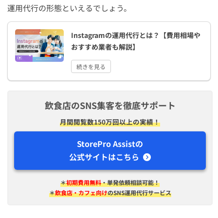
インスタ運用代行を個人やフリーランスに依頼する場合1
運用代行の形態といえるでしょう。
投稿いくらが相場？
料金が安い個人のインスタ運用代行に依頼する際の注意点
Instagramの運用代行とは？【費用相場や
は？
おすすめ業者も解説】
インスタ運用代行に頼らず店舗のアルバイトスタッフに頼
続きを見る
むのはあり？
まとめ：インスタ運用代行を個人に頼む場合の料金相場
飲食店のSNS集客を徹底サポート
【費用の目安と注意点も解説】
月間閲覧数150万回以上の実績！
StorePro Assistの
公式サイトはこちら
＊
初期費用無料
・単発依頼相談可能！
＊
飲食店・カフェ向け
のSNS運用代行サービス