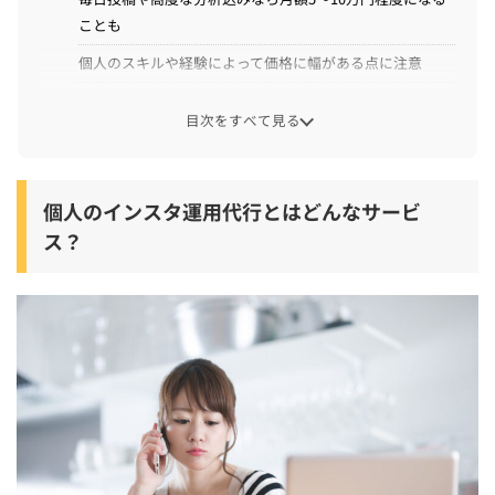
ことも
個人のスキルや経験によって価格に幅がある点に注意
個人のインスタ運用代行の料金とサービス内容の関係
目次をすべて見る
低価格の場合：投稿内容の簡易作成やテンプレ対応が中心
高価格の場合：撮影・デザイン込みや広告運用もセットの
個人のインスタ運用代行とはどんなサービ
場合も
ス？
提示された費用内で何をしてもらえるか事前に確認
個人にインスタ代行を依頼する際の注意点
あまりに安すぎる場合はクオリティや継続性に不安が残る
追加でかかる費用（撮影費用や交通費など）がないか確認
支払い方法や納品物の有無（投稿文等）の取り決め
個人 vs 代理店（企業）のインスタ代行の費用相場の比較