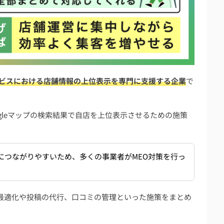
対策業者は？
サービスにおける店舗情報の上位表示を専門に支援する企業
で
いこととは？
いる業種・店舗の特徴は？
略で、Googleマップの検索結果で自店を上位表示させるための施策
でできる？
店につながりやすいため、多くの事業者がMEO対策を行っ
場や会社の選び方も解説】
ルの最適化や投稿の代行、口コミの管理といった施策をまとめ