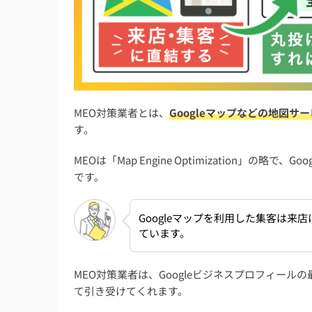
MEO対策業者に依頼するデメリット
MEO対策業者に依頼する手順・流れ
MEO対策業者に関するよくある質問
初期費用が無料で費用が安いおすすめのMEO
MEO対策業者とは、
Googleマップなどの地図
MEO対策業者に依頼する際にやってはいけな
す。
自分で対策するのと違い、代行依頼に向いて
MEOは「Map Engine Optimization」の
SEOとMEOはどちらが大事？
です。
MEO対策ツールを使用すればMEO対策は自分
Googleマップを利用した集客は来
まとめ：MEO対策業者おすすめ11選【費用相
ています。
MEO対策業者は、Googleビジネスプロフィー
て引き受けてくれます。