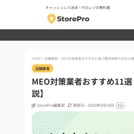
キャッシュレス決済・POSレジの教科書
HOME
>
店舗集客
>
MEO対策業者おすすめ11選【費用相場や会社の選
店舗集客
MEO対策業者おすすめ11
説】
StorePro編集部
更新日 :
2026年6月19日