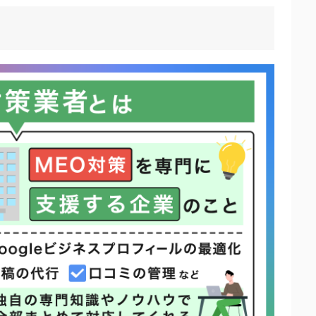
び方】
あるか
か
PIとして設定しているか
違反を行わない健全な業者か
善提案を行ってくれるか
ト