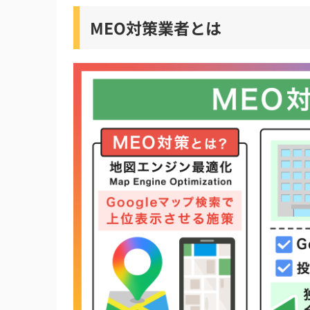
株式会社GMOトライハッチ
MEO対策業者とは
株式会社プロモスト
株式会社トリニアス
株式会社Faber Company
MEO対策業者の比較ポイント【優良企業の選
自社と同じ業種・近隣エリアにおける実績は
費用形態は「成果報酬型」か「月額固定型」
検索順位だけでなく来店数や予約数の増加をK
「サクラの口コミ投稿」などのガイドライン
定期的なレポート提出や店舗への具体的な改
MEO対策業者に依頼するメリット・デメリッ
MEO対策業者に依頼するメリット