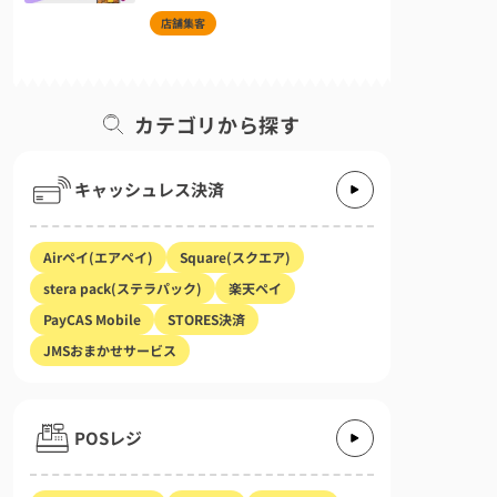
店舗集客
カテゴリから探す
キャッシュレス決済
Airペイ(エアペイ)
Square(スクエア)
stera pack(ステラパック)
楽天ペイ
PayCAS Mobile
STORES決済
JMSおまかせサービス
POSレジ