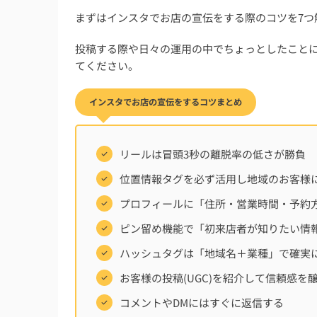
インスタでお店の宣伝をする際によくある質
まずはインスタでお店の宣伝をする際のコツを7つ
インスタでのお店紹介のストーリー投稿のや
投稿する際や日々の運用の中でちょっとしたこと
お店の宣伝用のインスタアカウントの作り方
てください。
インスタのアカウント名はお店の名前・店主
インスタでお店の宣伝をしてフォロワーを増
インスタでお店の宣伝をするコツまとめ
まとめ：インスタでお店の宣伝をするコツは
リールは冒頭3秒の離脱率の低さが勝負
位置情報タグを必ず活用し地域のお客様
プロフィールに「住所・営業時間・予約
ピン留め機能で「初来店者が知りたい情
ハッシュタグは「地域名＋業種」で確実
お客様の投稿(UGC)を紹介して信頼感を
コメントやDMにはすぐに返信する