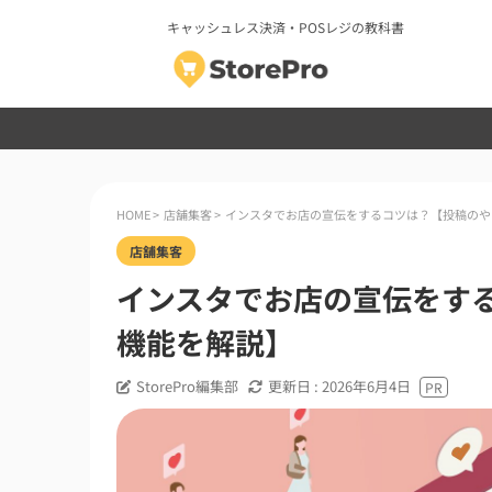
キャッシュレス決済・POSレジの教科書
HOME
>
店舗集客
>
インスタでお店の宣伝をするコツは？【投稿の
店舗集客
インスタでお店の宣伝をす
機能を解説】
StorePro編集部
更新日 :
2026年6月4日