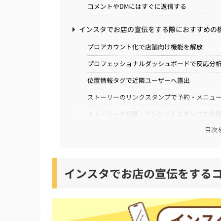
コメントやDMにはすぐに返信する
インスタでお店の宣伝をする際におすすめの
プロアカウント化で店舗向け機能を解放
プロフェッショナルダッシュボードで反応分
位置情報タグで近隣ユーザーへ露出
ストーリーのリンクスタンプで予約・メニュ
ストーリーの投票・アンケートスタンプで会
目次
ストーリーのハイライト機能で必要情報を固
アクションボタンで予約導線を最適化
インスタでお店の宣伝をする
インスタでお店の宣伝をする際の注意点
お客様のプライバシーを守る「映り込み」へ
商用利用が認められていない音源の使用は著