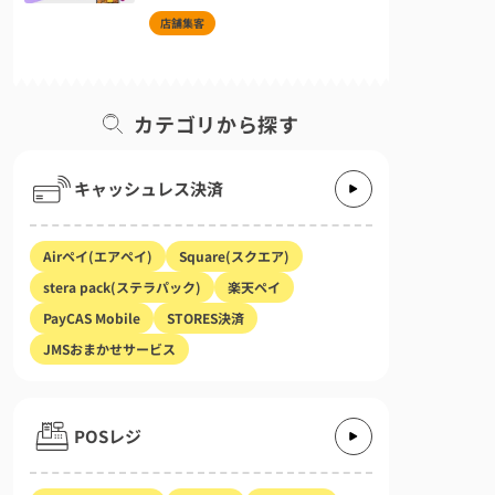
店舗集客
カテゴリから探す
キャッシュレス決済
Airペイ(エアペイ)
Square(スクエア)
stera pack(ステラパック)
楽天ペイ
PayCAS Mobile
STORES決済
JMSおまかせサービス
POSレジ