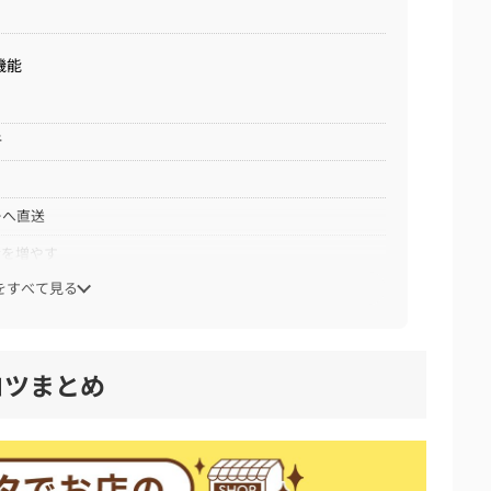
機能
析
ーへ直送
話を増やす
をすべて見る
定
コツまとめ
の配慮
作権違反