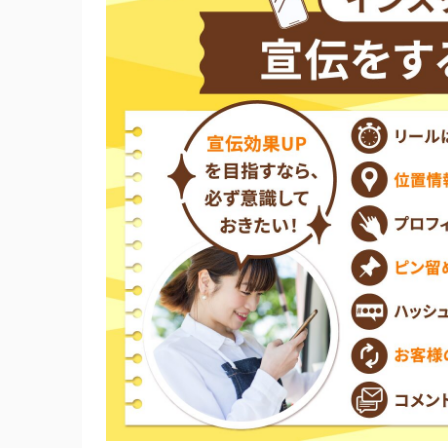
誇大広告を避け「実際の商品」と写真のギャ
ハッシュタグの乱用や過度なフォローによる
PRであることを隠したステルスマーケティング
インスタ運用にまで手が回らないときの対処
インスタ広告を少額から始める
インフルエンサーにPRを依頼する
インスタ運用代行サービスを利用する
インスタでお店の宣伝にお困りの飲食店の方
CLAIRE Biz：必要なときだけ頼める、飲食
Tokyo MEO：結果が出なければ全額返金の
Romantic Tokyo：最大15万PVを保証して
StorePro Assist：アカウントの育成か