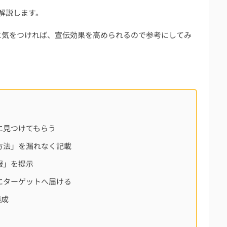
問
解説します。
り方は？
に気をつければ、宣伝効果を高められるので参考にしてみ
は？
の名前どちらがいい？
やすコツは？
？【投稿のやり方や便利機能を解説】
に見つけてもらう
方法」を漏れなく記載
報」を提示
にターゲットへ届ける
醸成