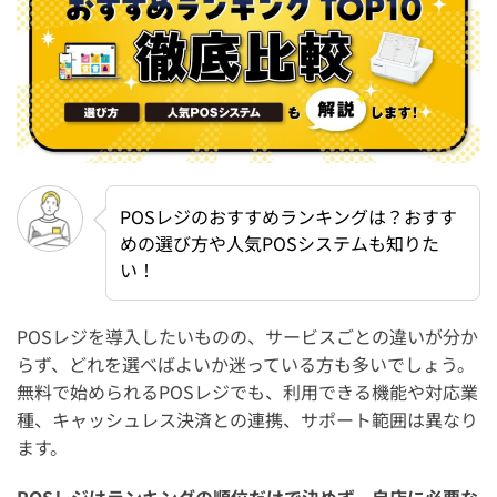
POSレジのおすすめランキングは？おすす
めの選び方や人気POSシステムも知りた
い！
POSレジを導入したいものの、サービスごとの違いが分か
らず、どれを選べばよいか迷っている方も多いでしょう。
無料で始められるPOSレジでも、利用できる機能や対応業
種、キャッシュレス決済との連携、サポート範囲は異なり
ます。
POSレジはランキングの順位だけで決めず、自店に必要な