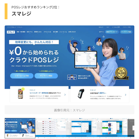
POSレジおすすめランキング2位：
スマレジ
画像引用元：
スマレジ