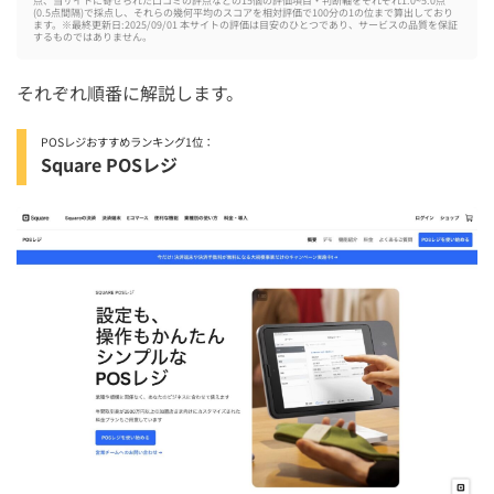
点、当サイトに寄せられた口コミの評点などの15個の評価項目・判断軸をそれぞれ1.0~5.0点
(0.5点間隔)で採点し、それらの幾何平均のスコアを相対評価で100分の1の位まで算出しており
ます。※最終更新日:2025/09/01 本サイトの評価は目安のひとつであり、サービスの品質を保証
するものではありません。
それぞれ順番に解説します。
POSレジおすすめランキング1位：
Square POSレジ