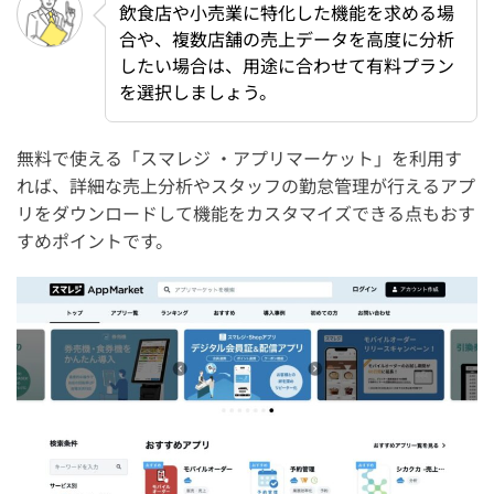
飲食店や小売業に特化した機能を求める場
合や、複数店舗の売上データを高度に分析
したい場合は、用途に合わせて有料プラン
を選択しましょう。
無料で使える「スマレジ ・アプリマーケット」を利用す
れば、詳細な売上分析やスタッフの勤怠管理が行えるアプ
リをダウンロードして機能をカスタマイズできる点もおす
すめポイントです。