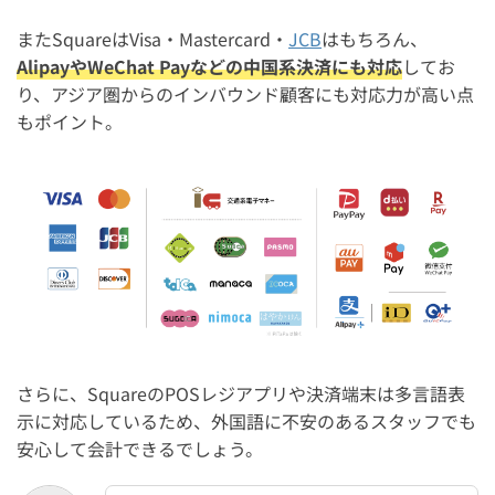
またSquareはVisa・Mastercard・
JCB
はもちろん、
AlipayやWeChat Payなどの中国系決済にも対応
してお
り、アジア圏からのインバウンド顧客にも対応力が高い点
もポイント。
さらに、SquareのPOSレジアプリや決済端末は多言語表
示に対応しているため、外国語に不安のあるスタッフでも
安心して会計できるでしょう。