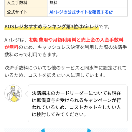
入金手数料
無料
公式サイト
Airレジの公式サイトを確認する
POSレジおすすめランキング第3位はAirレジ
です。
Airレジは、
初期費用や月額利用料と売上金の入金手数料
が無料
のため、キャッシュレス決済を利用した際の決済手
数料のみで利用できます。
決済手数料についても他のサービスと同水準に設定されて
いるため、コストを抑えたい人に適しています。
決済端末のカードリーダーについても現在
は無償貸与を受けられるキャンペーンが行
われているため、コストカットをしたい人
は検討してみてください。