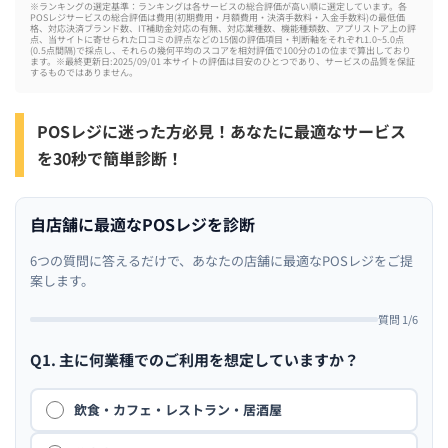
※ランキングの選定基準：ランキングは各サービスの総合評価が高い順に選定しています。各
POSレジサービスの総合評価は費用(初期費用・月額費用・決済手数料・入金手数料)の最低価
格、対応決済ブランド数、IT補助金対応の有無、対応業種数、機能種類数、アプリストア上の評
点、当サイトに寄せられた口コミの評点などの15個の評価項目・判断軸をそれぞれ1.0~5.0点
(0.5点間隔)で採点し、それらの幾何平均のスコアを相対評価で100分の1の位まで算出しており
ます。※最終更新日:2025/09/01 本サイトの評価は目安のひとつであり、サービスの品質を保証
するものではありません。
POSレジに迷った方必見！あなたに最適なサービス
を30秒で簡単診断！
自店舗に最適なPOSレジを診断
6つの質問に答えるだけで、あなたの店舗に最適なPOSレジをご提
案します。
質問 1/6
Q1. 主に何業種でのご利用を想定していますか？
飲食・カフェ・レストラン・居酒屋