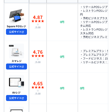
POSレジを導入するメリット
・リテールPOSレジプラス：
・レストランPOSレジプラス
POSレジを導入するデメリット
円
4.87
・予約ビジネスプラス：3,
★
★
★
★
0円
・リテールPOSレジプレ
ランキング上位のPOSレジをお探しの方必見！POSレジ
★
タム対応
Square POSレジ
/5.00
・レストランPOSレジプ
導入に関するお役立ち情報まとめ
公式サイト
スタム対応
・予約ビジネスプレミアム：
POSレジ導入で顧客満足度45％向上、リピート率や業務効
率にも明確な効果
4.76
・プレミアムプラン：5,50
POSレジ導入後のコスパ評価は中立が多数、費用対効果の
・プレミアムプラスプラン：
★
★
★
★
0円
・フードビジネス：15,40
★
改善余地も明確に
スマレジ
・リテールビジネス：15,4
/5.00
公式サイト
POSレジ導入理由は開業とキャッシュレス対応が中心、経
営者の判断軸を分析
4.65
POSレジを導入する際におすすめの補助金
★
★
★
★
0円
0円
★
Airレジ
/5.00
POSレジを導入するまでの流れ
公式サイト
POSレジおすすめランキングに関するよくある質問