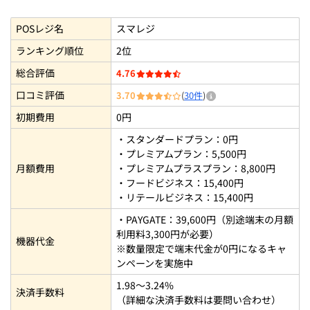
スマレジ
スマレジの会計画面を確認【StorePr
スマレジの会計画面を確認【
スマレジの決
POSレジ名
スマレジ
ランキング順位
2位
総合評価
4.76
口コミ評価
3.70
(
30件
)
初期費用
0円
・スタンダードプラン：0円
・プレミアムプラン：5,500円
月額費用
・プレミアムプラスプラン：8,800円
・フードビジネス：15,400円
・リテールビジネス：15,400円
・PAYGATE：39,600円（別途端末の月額
利用料3,300円が必要）
機器代金
※数量限定で端末代金が0円になるキャ
ンペーンを実施中
1.98～3.24%
決済手数料
（詳細な決済手数料は要問い合わせ）