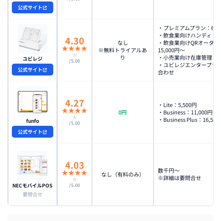
公式サイト
・プレミアムプラン：6,9
・飲食業向けハンディ：8,
4.30
なし
・飲食業向けQRオーダー
★
★
★
★
※無料トライアルあ
15,000円〜
★
り
・小売業向け在庫管理：11
ユビレジ
/5.00
・ユビレジエンタープラ
公式サイト
合わせ
4.27
・Lite：5,500円
★
★
★
★
0円
・Business：11,000円
★
・Business Plus：16,50
funfo
/5.00
公式サイト
4.03
数千円〜
★
★
★
★
なし（有料のみ）
※詳細は要問合せ
★
NECモバイルPOS
/5.00
要問合せ