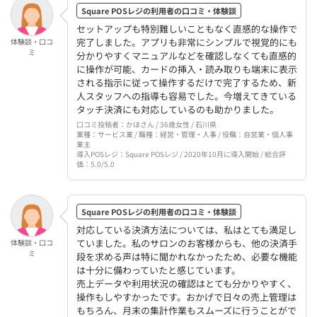
Square POSレジの利用者の口コミ・体験談
セットアップも特別難しいこともなく直感的な操作で
完了しました。アプリも非常にシンプルで視覚的にも
体験談・口コ
ミ
分かりやすくマニュアルなどを確認しなくても直感的
に操作が可能、カードの挿入・読み取りも端末に表示
される指示に従って操作するだけで完了するため、新
人スタッフへの指導も容易でした。今増えてきている
タッチ決済にも対応しているのも助かりました。
口コミ投稿者：かほさん / 36歳女性 / 石川県
業種：サービス業 / 職種：経営・管理・人事 / 役職：自営業・個人事
業主
導入POSレジ：Square POSレジ / 2020年10月に導入開始 / 総合評
価：5.0/5.0
Square POSレジの利用者の口コミ・体験談
対応している決済方法については、私はとても満足し
ていました。私のサロンのお客様からも、他の決済手
体験談・口コ
ミ
段を求める声は特に聞かれなかったため、必要な機能
は十分に備わっていたと感じています。
売上データや利用状況の確認はとても分かりやすく、
操作もしやすかったです。おかげで日々の売上管理は
もちろん、月末の集計作業もスムーズに行うことがで